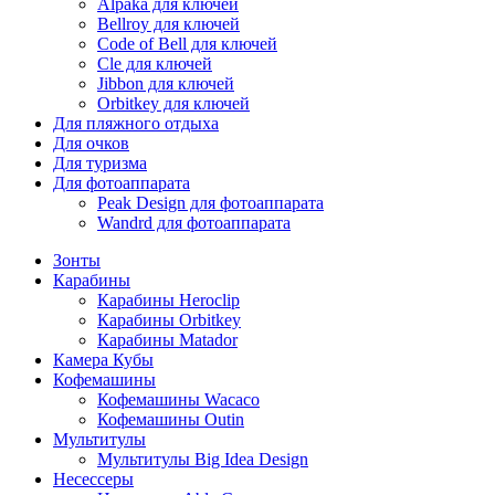
Alpaka для ключей
Bellroy для ключей
Code of Bell для ключей
Cle для ключей
Jibbon для ключей
Orbitkey для ключей
Для пляжного отдыха
Для очков
Для туризма
Для фотоаппарата
Peak Design для фотоаппарата
Wandrd для фотоаппарата
Зонты
Карабины
Карабины Heroclip
Карабины Orbitkey
Карабины Matador
Камера Кубы
Кофемашины
Кофемашины Wacaco
Кофемашины Outin
Мультитулы
Мультитулы Big Idea Design
Несессеры