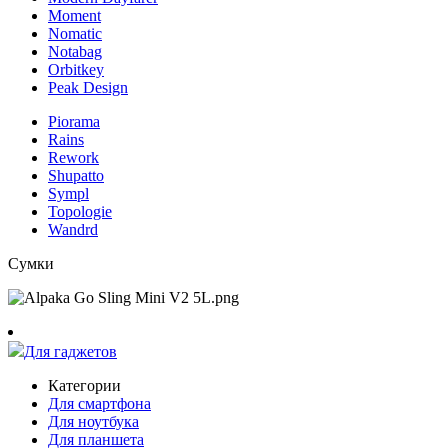
Moment
Nomatic
Notabag
Orbitkey
Peak Design
Piorama
Rains
Rework
Shupatto
Sympl
Topologie
Wandrd
Сумки
Для гаджетов
Категории
Для смартфона
Для ноутбука
Для планшета