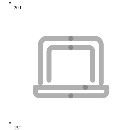
20 L
15”