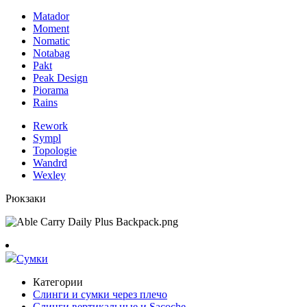
Matador
Moment
Nomatic
Notabag
Pakt
Peak Design
Piorama
Rains
Rework
Sympl
Topologie
Wandrd
Wexley
Рюкзаки
Сумки
Категории
Слинги и сумки через плечо
Слинги вертикальные и Sacoche