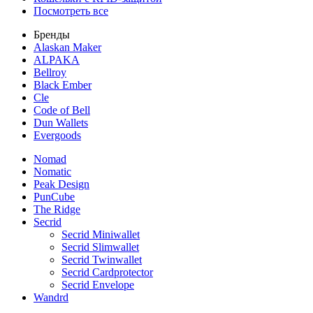
Посмотреть все
Бренды
Alaskan Maker
ALPAKA
Bellroy
Black Ember
Cle
Code of Bell
Dun Wallets
Evergoods
Nomad
Nomatic
Peak Design
PunCube
The Ridge
Secrid
Secrid Miniwallet
Secrid Slimwallet
Secrid Twinwallet
Secrid Cardprotector
Secrid Envelope
Wandrd