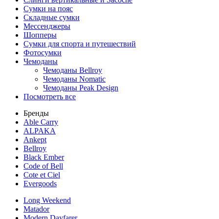
Сумки на пояс
Складные сумки
Мессенджеры
Шопперы
Сумки для спорта и путешествий
Фотосумки
Чемоданы
Чемоданы Bellroy
Чемоданы Nomatic
Чемоданы Peak Design
Посмотреть все
Бренды
Able Carry
ALPAKA
Ankept
Bellroy
Black Ember
Code of Bell
Cote et Ciel
Evergoods
Long Weekend
Matador
Modern Dayfarer