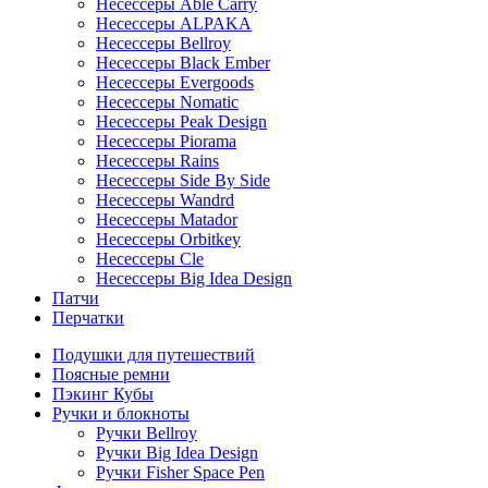
Несессеры Able Carry
Несессеры ALPAKA
Несессеры Bellroy
Несессеры Black Ember
Несессеры Evergoods
Несессеры Nomatic
Несессеры Peak Design
Несессеры Piorama
Несессеры Rains
Несессеры Side By Side
Несессеры Wandrd
Несессеры Matador
Несессеры Orbitkey
Несессеры Cle
Несессеры Big Idea Design
Патчи
Перчатки
Подушки для путешествий
Поясные ремни
Пэкинг Кубы
Ручки и блокноты
Ручки Bellroy
Ручки Big Idea Design
Ручки Fisher Space Pen