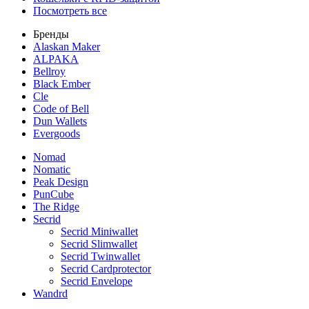
Посмотреть все
Бренды
Alaskan Maker
ALPAKA
Bellroy
Black Ember
Cle
Code of Bell
Dun Wallets
Evergoods
Nomad
Nomatic
Peak Design
PunCube
The Ridge
Secrid
Secrid Miniwallet
Secrid Slimwallet
Secrid Twinwallet
Secrid Cardprotector
Secrid Envelope
Wandrd