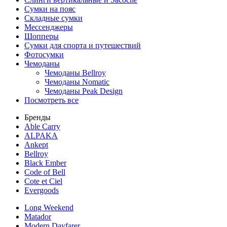
Сумки на пояс
Складные сумки
Мессенджеры
Шопперы
Сумки для спорта и путешествий
Фотосумки
Чемоданы
Чемоданы Bellroy
Чемоданы Nomatic
Чемоданы Peak Design
Посмотреть все
Бренды
Able Carry
ALPAKA
Ankept
Bellroy
Black Ember
Code of Bell
Cote et Ciel
Evergoods
Long Weekend
Matador
Modern Dayfarer