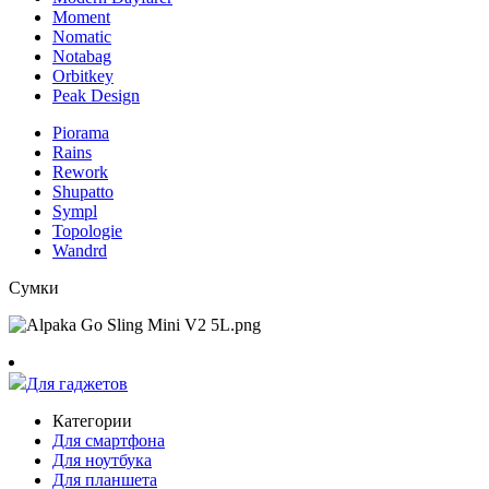
Moment
Nomatic
Notabag
Orbitkey
Peak Design
Piorama
Rains
Rework
Shupatto
Sympl
Topologie
Wandrd
Сумки
Для гаджетов
Категории
Для смартфона
Для ноутбука
Для планшета