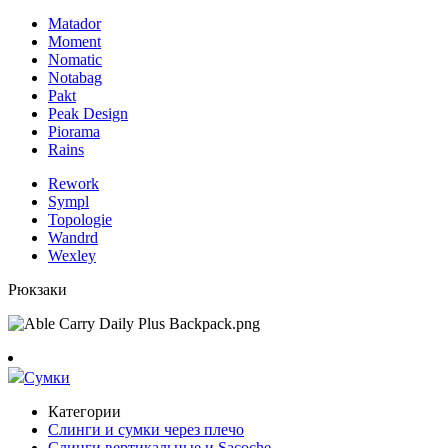
Matador
Moment
Nomatic
Notabag
Pakt
Peak Design
Piorama
Rains
Rework
Sympl
Topologie
Wandrd
Wexley
Рюкзаки
Сумки
Категории
Слинги и сумки через плечо
Слинги вертикальные и Sacoche