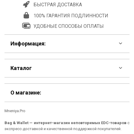
БЫСТРАЯ ДОСТАВКА
100% ГАРАНТИЯ ПОДЛИННОСТИ
УДОБНЫЕ СПОСОБЫ ОПЛАТЫ
Информация:
F.A.Q
Каталог
Контакты
Скидки
Шоурум
О магазине:
Кошельки
Материалы
Bag & Wallet — интернет-магазин неповторимых EDC-товаров
с
Рюкзаки
Способы оплаты
экспресс-доставкой и качественной поддержкой покупателей.
Сумки
Подарочные сертификаты