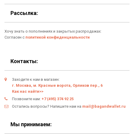
Рассылка:
Для гаджетов
Доставка
Аксессуары
Хочу знать о пополнениях и закрытых распродажах:
О нас
Согласен с
политикой конфиденциальности
Новинки
Отзывы о Bag & Wallet
Популярные товары
Блог
Контакты:
Подарки
Гарантия
Заходите к нам в магазин:
Условия возврата
г. Москва, м. Красные ворота, Орликов пер., 6
Как нас найти>>
Оферта
Позвоните нам:
+7 (495) 374 92 25
Остались вопросы? Напишите нам на
mail@bagandwallet.ru
Политика конфиденциальности
Личный кабинет
Мы принимаем: