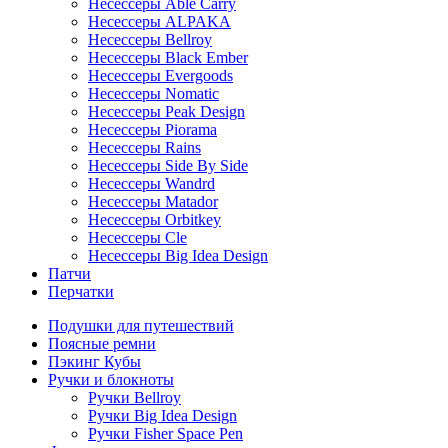
Несессеры Able Carry
Несессеры ALPAKA
Несессеры Bellroy
Несессеры Black Ember
Несессеры Evergoods
Несессеры Nomatic
Несессеры Peak Design
Несессеры Piorama
Несессеры Rains
Несессеры Side By Side
Несессеры Wandrd
Несессеры Matador
Несессеры Orbitkey
Несессеры Cle
Несессеры Big Idea Design
Патчи
Перчатки
Подушки для путешествий
Поясные ремни
Пэкинг Кубы
Ручки и блокноты
Ручки Bellroy
Ручки Big Idea Design
Ручки Fisher Space Pen