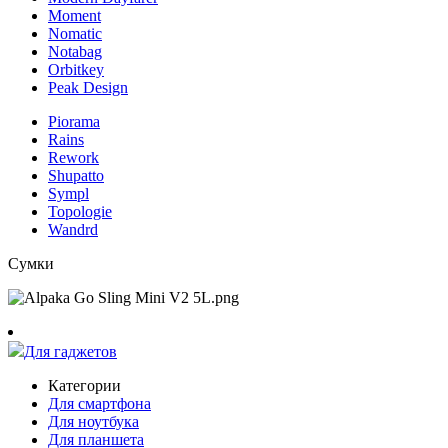
Moment
Nomatic
Notabag
Orbitkey
Peak Design
Piorama
Rains
Rework
Shupatto
Sympl
Topologie
Wandrd
Сумки
Для гаджетов
Категории
Для смартфона
Для ноутбука
Для планшета