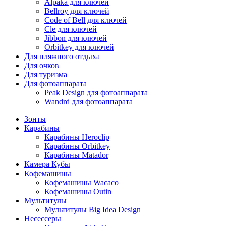
Alpaka для ключей
Bellroy для ключей
Code of Bell для ключей
Cle для ключей
Jibbon для ключей
Orbitkey для ключей
Для пляжного отдыха
Для очков
Для туризма
Для фотоаппарата
Peak Design для фотоаппарата
Wandrd для фотоаппарата
Зонты
Карабины
Карабины Heroclip
Карабины Orbitkey
Карабины Matador
Камера Кубы
Кофемашины
Кофемашины Wacaco
Кофемашины Outin
Мультитулы
Мультитулы Big Idea Design
Несессеры