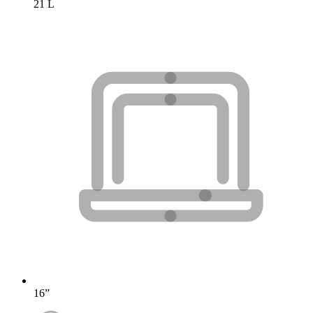
21 L
16”