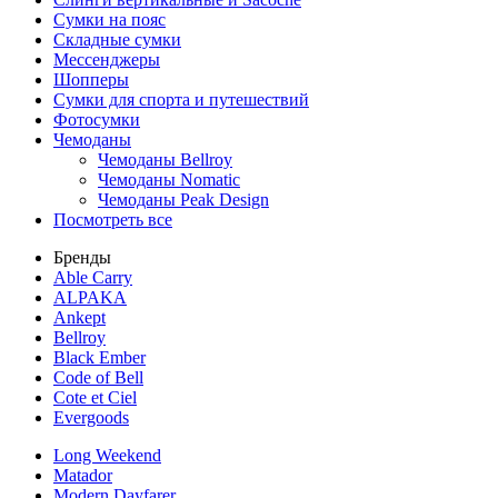
Сумки на пояс
Складные сумки
Мессенджеры
Шопперы
Сумки для спорта и путешествий
Фотосумки
Чемоданы
Чемоданы Bellroy
Чемоданы Nomatic
Чемоданы Peak Design
Посмотреть все
Бренды
Able Carry
ALPAKA
Ankept
Bellroy
Black Ember
Code of Bell
Cote et Ciel
Evergoods
Long Weekend
Matador
Modern Dayfarer