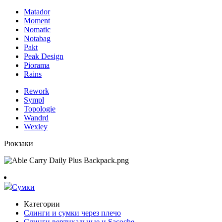
Matador
Moment
Nomatic
Notabag
Pakt
Peak Design
Piorama
Rains
Rework
Sympl
Topologie
Wandrd
Wexley
Рюкзаки
Сумки
Категории
Слинги и сумки через плечо
Слинги вертикальные и Sacoche