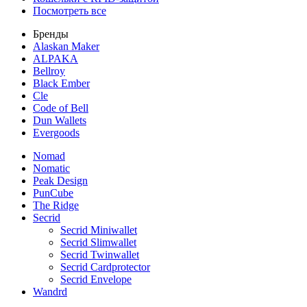
Посмотреть все
Бренды
Alaskan Maker
ALPAKA
Bellroy
Black Ember
Cle
Code of Bell
Dun Wallets
Evergoods
Nomad
Nomatic
Peak Design
PunCube
The Ridge
Secrid
Secrid Miniwallet
Secrid Slimwallet
Secrid Twinwallet
Secrid Cardprotector
Secrid Envelope
Wandrd