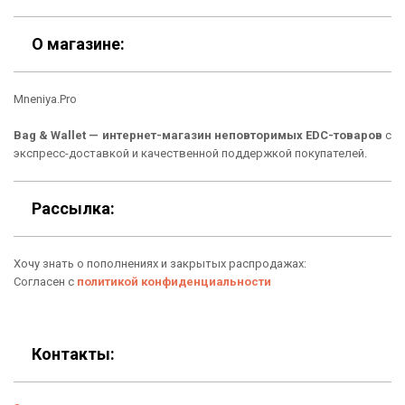
Скидки
Шоурум
О магазине:
Кошельки
Материалы
Mneniya.Pro
Рюкзаки
Способы оплаты
Bag & Wallet — интернет-магазин неповторимых EDC-товаров
с
Сумки
Подарочные сертификаты
экспресс-доставкой и качественной поддержкой покупателей.
Для гаджетов
Доставка
Рассылка:
Аксессуары
О нас
Хочу знать о пополнениях и закрытых распродажах:
Новинки
Отзывы о Bag & Wallet
Согласен с
политикой конфиденциальности
Популярные товары
Блог
Подарки
Гарантия
Контакты:
Условия возврата