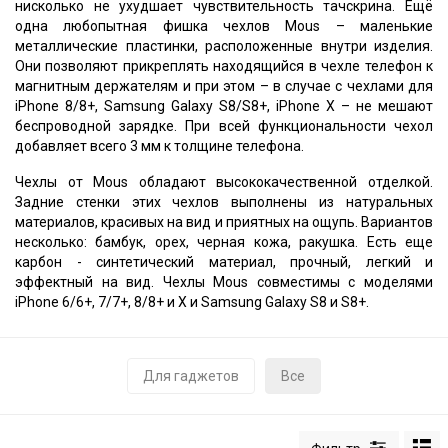
нисколько не ухудшает чувствительность тачскрина. Ещё
одна любопытная фишка чехлов Mous – маленькие
металлические пластинки, расположенные внутри изделия.
Они позволяют прикреплять находящийся в чехле телефон к
магнитным держателям и при этом – в случае с чехлами для
iPhone 8/8+, Samsung Galaxy S8/S8+, iPhone X – не мешают
беспроводной зарядке. При всей функциональности чехол
добавляет всего 3 мм к толщине телефона.
Чехлы от Mous обладают высококачественной отделкой.
Задние стенки этих чехлов выполнены из натуральных
материалов, красивых на вид и приятных на ощупь. Вариантов
несколько: бамбук, орех, черная кожа, ракушка. Есть еще
карбон - синтетический материал, прочный, легкий и
эффектный на вид.
Чехлы Mous совместимы с моделями
iPhone 6/6+, 7/7+, 8/8+ и X и Samsung Galaxy S8 и S8+.
Для гаджетов
Все