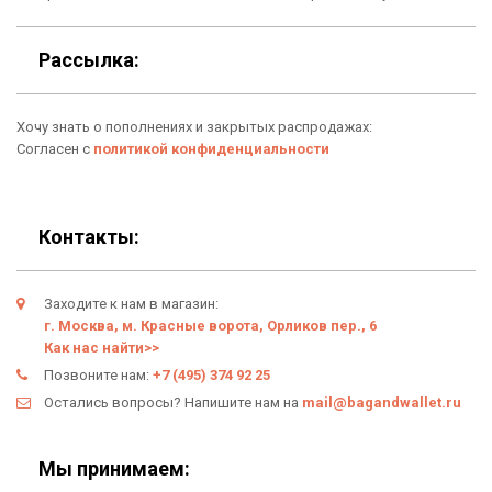
Условия возврата
Оферта
Рассылка:
Политика конфиденциальности
Хочу знать о пополнениях и закрытых распродажах:
Личный кабинет
Согласен с
политикой конфиденциальности
Контакты:
Заходите к нам в магазин:
г. Москва, м. Красные ворота, Орликов пер., 6
Как нас найти>>
Позвоните нам:
+7 (495) 374 92 25
Остались вопросы? Напишите нам на
mail@bagandwallet.ru
Мы принимаем: