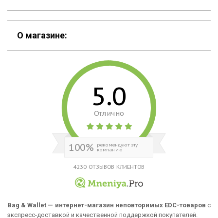
Контакты
Скидки
Шоурум
О магазине:
Кошельки
Материалы
Рюкзаки
Способы оплаты
5.0
Сумки
Подарочные сертификаты
Отлично
Для гаджетов
Доставка
Аксессуары
О нас
100%
рекомендуют эту
компанию
Новинки
Отзывы о Bag & Wallet
4230 ОТЗЫВОВ КЛИЕНТОВ
Популярные товары
Блог
Подарки
Гарантия
Bag & Wallet — интернет-магазин неповторимых EDC-товаров
с
экспресс-доставкой и качественной поддержкой покупателей.