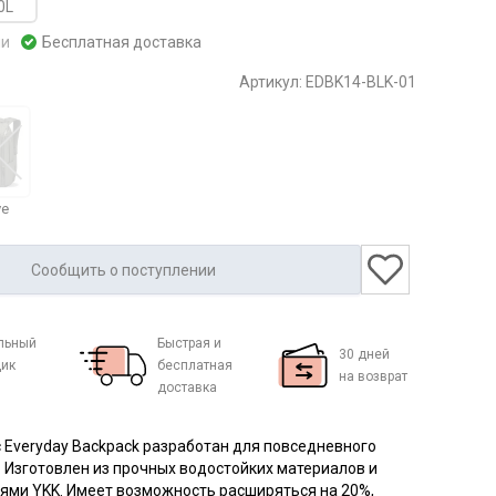
0L
ии
Бесплатная доставка
Артикул:
EDBK14-BLK-01
ve
Сообщить о поступлении
льный
Быстрая и
30 дней
ик
бесплатная
на возврат
доставка
 Everyday Backpack разработан для повседневного
 Изготовлен из прочных водостойких материалов и
ями YKK. Имеет возможность расширяться на 20%,