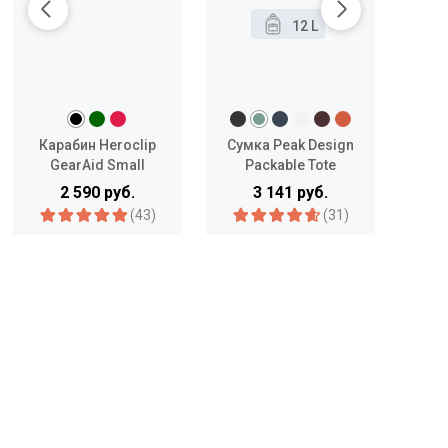
12 L
Карабин Heroclip
Сумка Peak Design
Ко
GearAid Small
Packable Tote
Ar
2 590 руб.
3 141 руб.
(43)
(31)