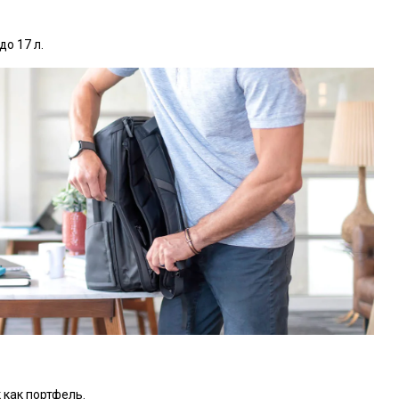
о 17 л.
 как портфель.