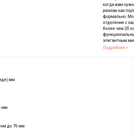
когда вам нужн
рюкзак как пор
формально. Мол
отделение с за
более чем 20 о
функциональным
элегантным ми
уверенности.
иде) мм.
5 мм.
ом до 76 мм.