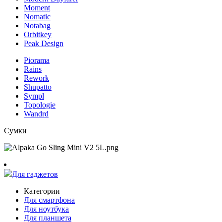
Moment
Nomatic
Notabag
Orbitkey
Peak Design
Piorama
Rains
Rework
Shupatto
Sympl
Topologie
Wandrd
Сумки
Для гаджетов
Категории
Для смартфона
Для ноутбука
Для планшета