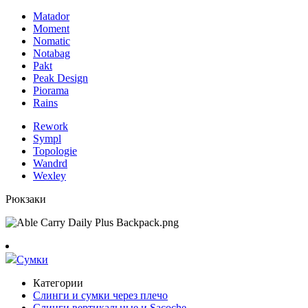
Matador
Moment
Nomatic
Notabag
Pakt
Peak Design
Piorama
Rains
Rework
Sympl
Topologie
Wandrd
Wexley
Рюкзаки
Сумки
Категории
Слинги и сумки через плечо
Слинги вертикальные и Sacoche