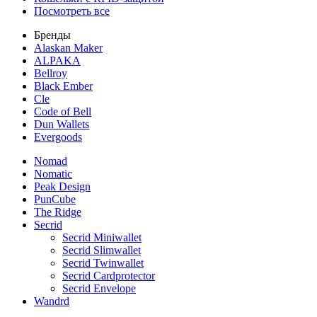
Посмотреть все
Бренды
Alaskan Maker
ALPAKA
Bellroy
Black Ember
Cle
Code of Bell
Dun Wallets
Evergoods
Nomad
Nomatic
Peak Design
PunCube
The Ridge
Secrid
Secrid Miniwallet
Secrid Slimwallet
Secrid Twinwallet
Secrid Cardprotector
Secrid Envelope
Wandrd