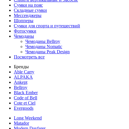
Сумки на пояс
Складные сумки
Мессенджеры
Шопперы
Сумки для спорта и путешествий
Фотосумки
Чемоданы
Чемоданы Bellroy
Чемоданы Nomatic
Чемоданы Peak Design
Посмотреть все
Бренды
Able Carry
ALPAKA
Ankept
Bellroy
Black Ember
Code of Bell
Cote et Ciel
Evergoods
Long Weekend
Matador
Modern Dayfarer