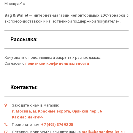
Mneniya.Pro
Рюкзаки
Способы оплаты
Bag & Wallet — интернет-магазин неповторимых EDC-товаров
с
Сумки
Подарочные сертификаты
экспресс-доставкой и качественной поддержкой покупателей.
Для гаджетов
Доставка
Рассылка:
Аксессуары
О нас
Хочу знать о пополнениях и закрытых распродажах:
Новинки
Отзывы о Bag & Wallet
Согласен с
политикой конфиденциальности
Популярные товары
Блог
Подарки
Гарантия
Контакты:
Условия возврата
Заходите к нам в магазин:
Оферта
г. Москва, м. Красные ворота, Орликов пер., 6
Как нас найти>>
Политика конфиденциальности
Позвоните нам:
+7 (495) 374 92 25
Остались вопросы? Напишите нам на
mail@bagandwallet.ru