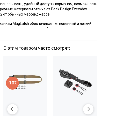
иональность, удобный доступ к карманам, возможность
рочные материалы отличают Peak Design Everyday
v2 от обычных мессенджеров.
ханизм MagLatch обеспечивает мгновенный и легкий
еннему отделению с верхней части.
траиваемые разделители FlexFold сохраняют вещи
ми, защищенными и равномерно распределёнными по
С этим товаром часто смотрят:
ству.
аны для ноутбука до 13 дюймов, планшета или
 также различные внутренние накладные карманы для
тов обеспечивают удобную организацию, позволяющую
а.
-10%
едметы можно закрепить на внешней части с помощью
ы CordHook.
Everyday Messenger удобно путешествовать - он оснащён
пления к ручке чемодана, мягкой верхней ручкой и
съёмным плечевым ремнём.