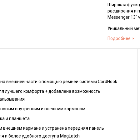
Широкая функц
расширения и п
Messenger 13" 
Уникальный ме
доступ к внутр
Внутренние нас
организованны
всему простран
Отдельные карм
документов, а
на внешней части с помощью ремней системы CordHook
мелких предме
избежать хаос
я лучшего комфорта + добавлена возможность
кальзывания
Громоздкие пр
ремней систем
 новым внутренним и внешним карманам
С Peak Design 
ука и планшета
лямкой для кре
м внешнем кармане и устранена передняя панель
регулируемым 
ля и более удобного доступа MagLatch