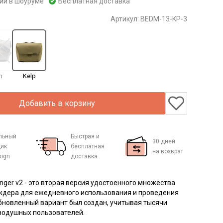
чии в шоуруме
Бесплатная доставка
Артикул:
BEDM-13-KP-3
h
Kelp
Добавить в корзину
льный
Быстрая и
30 дней
ик
бесплатная
на возврат
sign
доставка
ger v2 - это вторая версия
удостоенного множества
ждера
для ежед
невного использования и проведения
бновленный вариант был создан, учитывая
тысячи
нодушных пользователей.