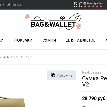
5.0
ый кабинет (β)
КИ
РЮКЗАКИ
СУМКИ
ДЛЯ ГАДЖЕТОВ
YDAY MESSENGER 13' V2
Peak Design
Похожие
Сумка Pe
V2
28 790 руб.