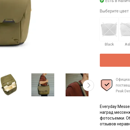
Есть в нали
Выберите цвет
Black
As
Официа
поставщ
Peak De
Everyday Messen
наград мессен
фотосъемки. О
отзывов нерав