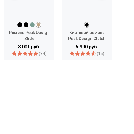
ign Everyday Messenger 13" V2 выполнена из 100%
 нейлоновой ткани плотностью 400 денье с
щей пропиткой, двойным полиуретановым покрытием.
Ремень Peak Design
Кистевой ремень
Реме
Slide
Peak Design Clutch
8 001 руб.
5 990 руб.
(34)
(15)