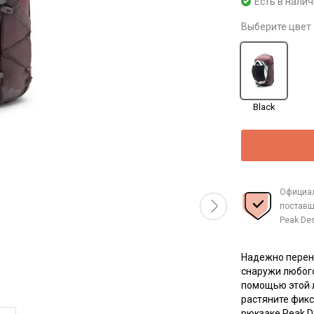
Есть в нали
Выберите цвет
Black
Официа
поставщ
Peak De
Надежно перен
снаружи любого 
помощью этой л
растяните фикс
рюкзаке Peak D