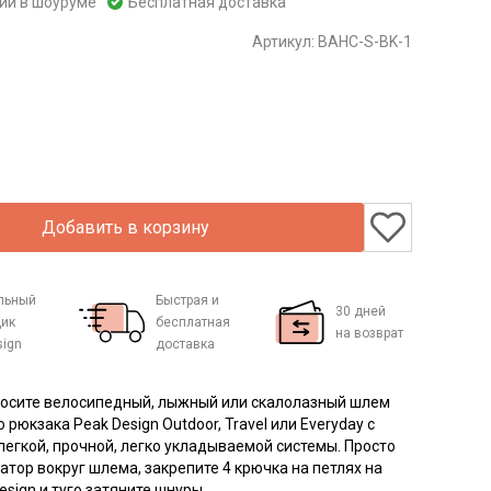
чии в шоуруме
Бесплатная доставка
Артикул:
BAHC-S-BK-1
Добавить в корзину
льный
Быстрая и
30 дней
ик
бесплатная
на возврат
sign
доставка
осите велосипедный, лыжный или скалолазный шлем
рюкзака Peak Design Outdoor, Travel или Everyday с
егкой, прочной, легко укладываемой системы. Просто
атор вокруг шлема, закрепите 4 крючка на петлях на
esign и туго затяните шнуры.