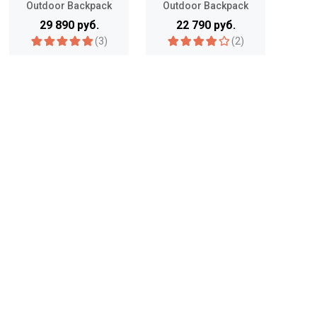
Outdoor Backpack
Outdoor Backpack
Trav
25L
Zip 18L
29 890 руб.
22 790 руб.
(3)
(2)