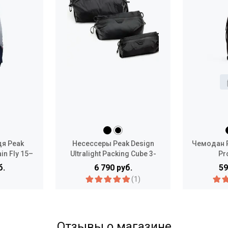
я Peak
Несессеры Peak Design
Чемодан P
in Fly 15–
Ultralight Packing Cube 3-
Pr
Pack Bundle
б.
6 790 руб.
59
(1)
Отзывы о магазине