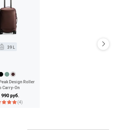
39 L
eak Design Roller
o Carry-On
 990 руб.
(4)