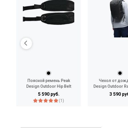
Поясной ремень Peak
Чехол от дожд
Design Outdoor Hip Belt
Design Outdoor Ra
20L
5 590 руб.
3 590 ру
(1)