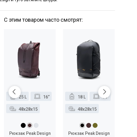
С этим товаром часто смотрят:
25 L
16”
18 L
14”
48x28x15
48x28x15
Рюкзак Peak Design
Рюкзак Peak Design
Рюкз