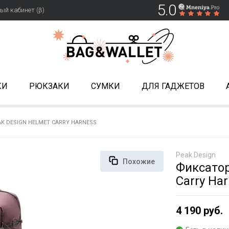
5.0
ый кабинет (β)
КИ
РЮКЗАКИ
СУМКИ
ДЛЯ ГАДЖЕТОВ
K DESIGN HELMET CARRY HARNESS
Peak Design
Похожие
Фиксатор
Carry Ha
4 190 руб.