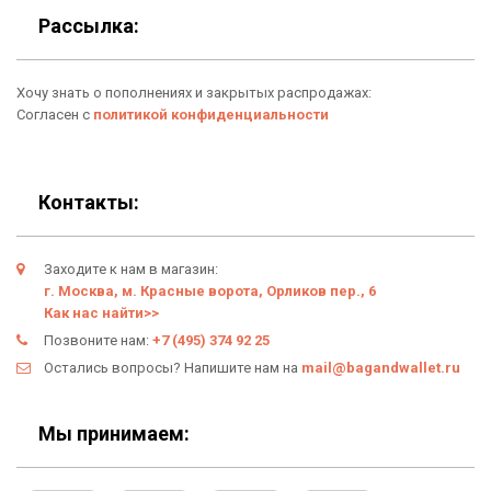
Для гаджетов
Доставка
Рассылка:
Аксессуары
О нас
Хочу знать о пополнениях и закрытых распродажах:
Новинки
Отзывы о Bag & Wallet
Согласен с
политикой конфиденциальности
Популярные товары
Блог
Подарки
Гарантия
Контакты:
Условия возврата
Заходите к нам в магазин:
Оферта
г. Москва, м. Красные ворота, Орликов пер., 6
Как нас найти>>
Политика конфиденциальности
Позвоните нам:
+7 (495) 374 92 25
Остались вопросы? Напишите нам на
mail@bagandwallet.ru
Личный кабинет
Мы принимаем: