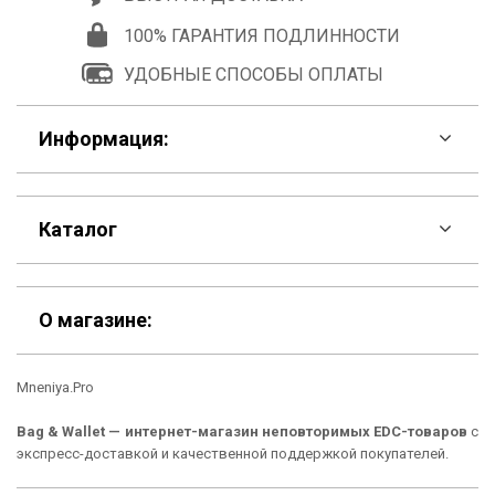
100% ГАРАНТИЯ ПОДЛИННОСТИ
УДОБНЫЕ СПОСОБЫ ОПЛАТЫ
Информация:
F.A.Q
Каталог
Контакты
Скидки
Шоурум
О магазине:
Кошельки
Материалы
Mneniya.Pro
Рюкзаки
Способы оплаты
Bag & Wallet — интернет-магазин неповторимых EDC-товаров
с
Сумки
Подарочные сертификаты
экспресс-доставкой и качественной поддержкой покупателей.