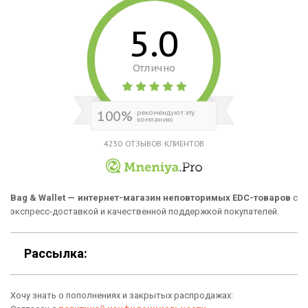
Рюкзаки
Способы оплаты
5.0
Сумки
Подарочные сертификаты
Отлично
Для гаджетов
Доставка
Аксессуары
О нас
100%
рекомендуют эту
компанию
Новинки
Отзывы о Bag & Wallet
4230 ОТЗЫВОВ КЛИЕНТОВ
Популярные товары
Блог
Подарки
Гарантия
Bag & Wallet — интернет-магазин неповторимых EDC-товаров
с
экспресс-доставкой и качественной поддержкой покупателей.
Условия возврата
Оферта
Рассылка:
Политика конфиденциальности
Хочу знать о пополнениях и закрытых распродажах: