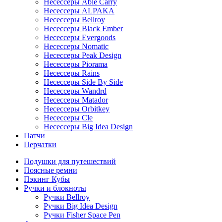
Несессеры Able Carry
Несессеры ALPAKA
Несессеры Bellroy
Несессеры Black Ember
Несессеры Evergoods
Несессеры Nomatic
Несессеры Peak Design
Несессеры Piorama
Несессеры Rains
Несессеры Side By Side
Несессеры Wandrd
Несессеры Matador
Несессеры Orbitkey
Несессеры Cle
Несессеры Big Idea Design
Патчи
Перчатки
Подушки для путешествий
Поясные ремни
Пэкинг Кубы
Ручки и блокноты
Ручки Bellroy
Ручки Big Idea Design
Ручки Fisher Space Pen