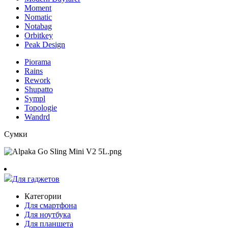
Moment
Nomatic
Notabag
Orbitkey
Peak Design
Piorama
Rains
Rework
Shupatto
Sympl
Topologie
Wandrd
Сумки
Для гаджетов
Категории
Для смартфона
Для ноутбука
Для планшета