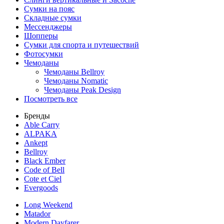
Сумки на пояс
Складные сумки
Мессенджеры
Шопперы
Сумки для спорта и путешествий
Фотосумки
Чемоданы
Чемоданы Bellroy
Чемоданы Nomatic
Чемоданы Peak Design
Посмотреть все
Бренды
Able Carry
ALPAKA
Ankept
Bellroy
Black Ember
Code of Bell
Cote et Ciel
Evergoods
Long Weekend
Matador
Modern Dayfarer