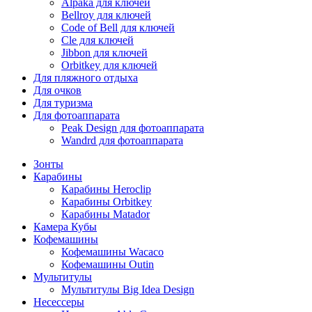
Alpaka для ключей
Bellroy для ключей
Code of Bell для ключей
Cle для ключей
Jibbon для ключей
Orbitkey для ключей
Для пляжного отдыха
Для очков
Для туризма
Для фотоаппарата
Peak Design для фотоаппарата
Wandrd для фотоаппарата
Зонты
Карабины
Карабины Heroclip
Карабины Orbitkey
Карабины Matador
Камера Кубы
Кофемашины
Кофемашины Wacaco
Кофемашины Outin
Мультитулы
Мультитулы Big Idea Design
Несессеры