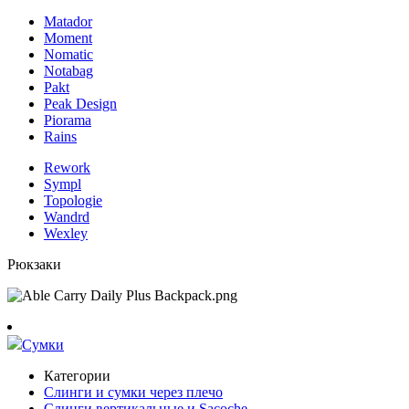
Matador
Moment
Nomatic
Notabag
Pakt
Peak Design
Piorama
Rains
Rework
Sympl
Topologie
Wandrd
Wexley
Рюкзаки
Сумки
Категории
Слинги и сумки через плечо
Слинги вертикальные и Sacoche