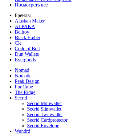
Посмотреть все
Бренды
Alaskan Maker
ALPAKA
Bellroy
Black Ember
Cle
Code of Bell
Dun Wallets
Evergoods
Nomad
Nomatic
Peak Design
PunCube
The Ridge
Secrid
Secrid Miniwallet
Secrid Slimwallet
Secrid Twinwallet
Secrid Cardprotector
Secrid Envelope
Wandrd