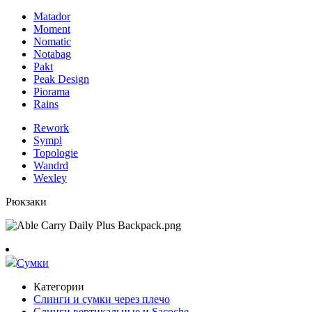
Matador
Moment
Nomatic
Notabag
Pakt
Peak Design
Piorama
Rains
Rework
Sympl
Topologie
Wandrd
Wexley
Рюкзаки
Сумки
Категории
Слинги и сумки через плечо
Слинги вертикальные и Sacoche