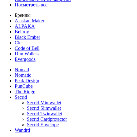
Посмотреть все
Бренды
Alaskan Maker
ALPAKA
Bellroy
Black Ember
Cle
Code of Bell
Dun Wallets
Evergoods
Nomad
Nomatic
Peak Design
PunCube
The Ridge
Secrid
Secrid Miniwallet
Secrid Slimwallet
Secrid Twinwallet
Secrid Cardprotector
Secrid Envelope
Wandrd