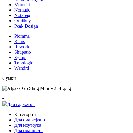
Moment
Nomatic
Notabag
Orbitkey
Peak Design
Piorama
Rains
Rework
Shupatto
Sympl
Topologie
Wandrd
Сумки
Для гаджетов
Категории
Для смартфона
Для ноутбука
Для планшета