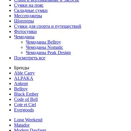
Сумки на пояс
Складные сумки
Мессенджеры
Шопперы
Сумки для спорта и путешествий
Фотосумки
Чемоданы
Чемоданы Bellroy
Чемоданы Nomatic
Чемоданы Peak Design
Посмотреть все
Бренды
Able Carry
ALPAKA
Ankept
Bellroy
Black Ember
Code of Bell
Cote et Ciel
Evergoods
Long Weekend
Matador
Modern Dayfarer