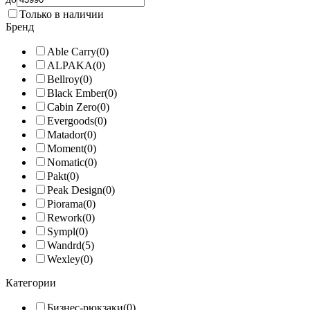
Только в наличии
Бренд
Able Carry
(0)
ALPAKA
(0)
Bellroy
(0)
Black Ember
(0)
Cabin Zero
(0)
Evergoods
(0)
Matador
(0)
Moment
(0)
Nomatic
(0)
Pakt
(0)
Peak Design
(0)
Piorama
(0)
Rework
(0)
Sympl
(0)
Wandrd
(5)
Wexley
(0)
Категории
Бизнес-рюкзаки
(0)