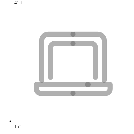
41 L
15”