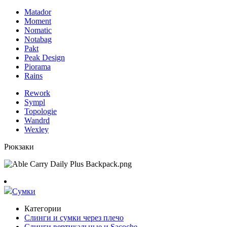
Matador
Moment
Nomatic
Notabag
Pakt
Peak Design
Piorama
Rains
Rework
Sympl
Topologie
Wandrd
Wexley
Рюкзаки
Сумки
Категории
Слинги и сумки через плечо
Слинги вертикальные и Sacoche