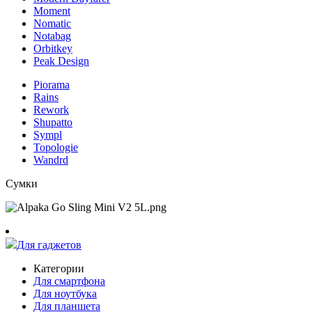
Moment
Nomatic
Notabag
Orbitkey
Peak Design
Piorama
Rains
Rework
Shupatto
Sympl
Topologie
Wandrd
Сумки
Для гаджетов
Категории
Для смартфона
Для ноутбука
Для планшета