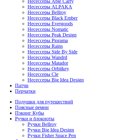
Несессеры Able Carry
Несессеры ALPAKA
Несессеры Bellroy
Несессеры Black Ember
Несессеры Evergoods
Несессеры Nomatic
Несессеры Peak Design
Несессеры Piorama
Несессеры Rains
Несессеры Side By Side
Несессеры Wandrd
Несессеры Matador
Несессеры Orbitkey
Несессеры Cle
Несессеры Big Idea Design
Патчи
Перчатки
Подушки для путешествий
Поясные ремни
Пэкинг Кубы
Ручки и блокноты
Ручки Bellroy
Ручки Big Idea Design
Ручки Fisher Space Pen