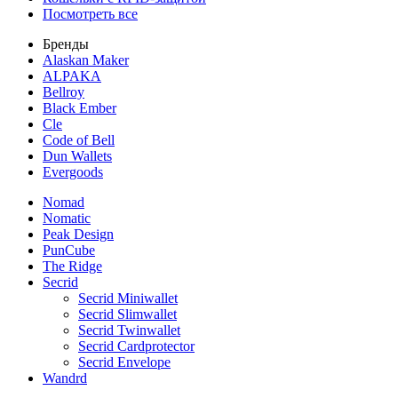
Посмотреть все
Бренды
Alaskan Maker
ALPAKA
Bellroy
Black Ember
Cle
Code of Bell
Dun Wallets
Evergoods
Nomad
Nomatic
Peak Design
PunCube
The Ridge
Secrid
Secrid Miniwallet
Secrid Slimwallet
Secrid Twinwallet
Secrid Cardprotector
Secrid Envelope
Wandrd