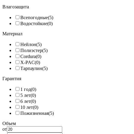
Влагозащита
Всепогодные
(5)
Водостойкие
(0)
Материал
Нейлон
(5)
Полиэстер
(5)
Cordura
(0)
X-PAC
(0)
Тарпаулин
(5)
Гарантия
1 год
(0)
5 лет
(0)
6 лет
(0)
10 лет
(0)
Пожизненная
(5)
Объем
от