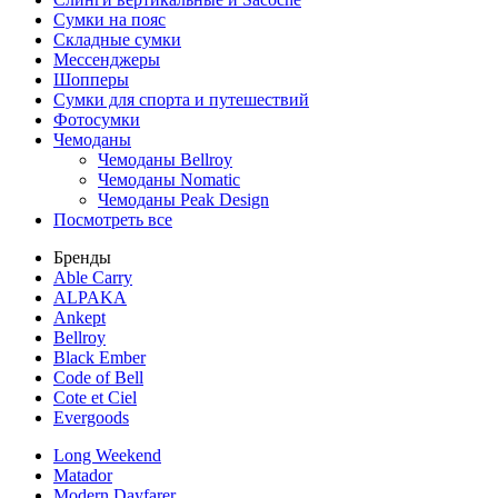
Сумки на пояс
Складные сумки
Мессенджеры
Шопперы
Сумки для спорта и путешествий
Фотосумки
Чемоданы
Чемоданы Bellroy
Чемоданы Nomatic
Чемоданы Peak Design
Посмотреть все
Бренды
Able Carry
ALPAKA
Ankept
Bellroy
Black Ember
Code of Bell
Cote et Ciel
Evergoods
Long Weekend
Matador
Modern Dayfarer