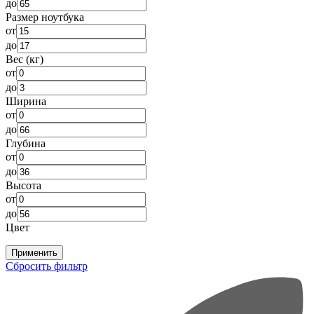
до
Размер ноутбука
от
до
Вес (кг)
от
до
Ширина
от
до
Глубина
от
до
Высота
от
до
Цвет
Применить
Сбросить фильтр