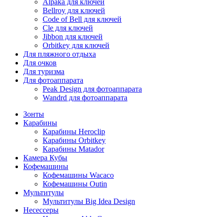
Alpaka для ключей
Bellroy для ключей
Code of Bell для ключей
Cle для ключей
Jibbon для ключей
Orbitkey для ключей
Для пляжного отдыха
Для очков
Для туризма
Для фотоаппарата
Peak Design для фотоаппарата
Wandrd для фотоаппарата
Зонты
Карабины
Карабины Heroclip
Карабины Orbitkey
Карабины Matador
Камера Кубы
Кофемашины
Кофемашины Wacaco
Кофемашины Outin
Мультитулы
Мультитулы Big Idea Design
Несессеры