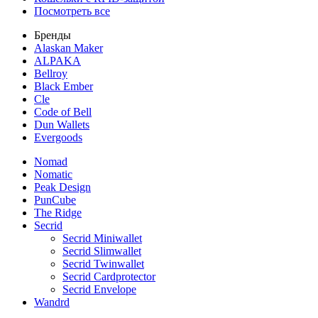
Посмотреть все
Бренды
Alaskan Maker
ALPAKA
Bellroy
Black Ember
Cle
Code of Bell
Dun Wallets
Evergoods
Nomad
Nomatic
Peak Design
PunCube
The Ridge
Secrid
Secrid Miniwallet
Secrid Slimwallet
Secrid Twinwallet
Secrid Cardprotector
Secrid Envelope
Wandrd