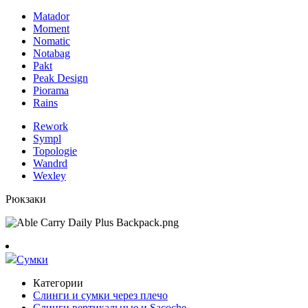
Matador
Moment
Nomatic
Notabag
Pakt
Peak Design
Piorama
Rains
Rework
Sympl
Topologie
Wandrd
Wexley
Рюкзаки
Сумки
Категории
Слинги и сумки через плечо
Слинги вертикальные и Sacoche