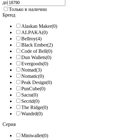
до
Только в наличии
Бренд
Alaskan Maker
(0)
ALPAKA
(0)
Bellroy
(4)
Black Ember
(2)
Code of Bell
(0)
Dun Wallets
(0)
Evergoods
(0)
Nomad
(3)
Nomatic
(0)
Peak Design
(0)
PunCube
(0)
Sacra
(0)
Secrid
(0)
The Ridge
(0)
Wandrd
(0)
Серия
Miniwallet
(0)