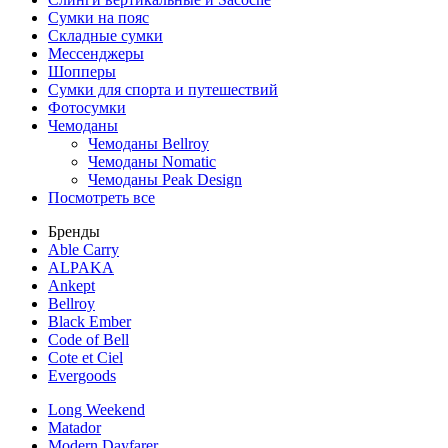
Сумки на пояс
Складные сумки
Мессенджеры
Шопперы
Сумки для спорта и путешествий
Фотосумки
Чемоданы
Чемоданы Bellroy
Чемоданы Nomatic
Чемоданы Peak Design
Посмотреть все
Бренды
Able Carry
ALPAKA
Ankept
Bellroy
Black Ember
Code of Bell
Cote et Ciel
Evergoods
Long Weekend
Matador
Modern Dayfarer