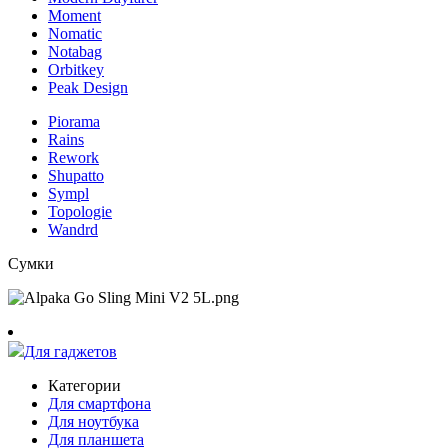
Moment
Nomatic
Notabag
Orbitkey
Peak Design
Piorama
Rains
Rework
Shupatto
Sympl
Topologie
Wandrd
Сумки
Для гаджетов
Категории
Для смартфона
Для ноутбука
Для планшета