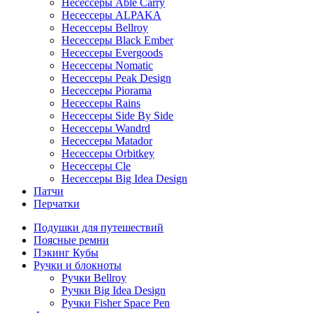
Несессеры Able Carry
Несессеры ALPAKA
Несессеры Bellroy
Несессеры Black Ember
Несессеры Evergoods
Несессеры Nomatic
Несессеры Peak Design
Несессеры Piorama
Несессеры Rains
Несессеры Side By Side
Несессеры Wandrd
Несессеры Matador
Несессеры Orbitkey
Несессеры Cle
Несессеры Big Idea Design
Патчи
Перчатки
Подушки для путешествий
Поясные ремни
Пэкинг Кубы
Ручки и блокноты
Ручки Bellroy
Ручки Big Idea Design
Ручки Fisher Space Pen