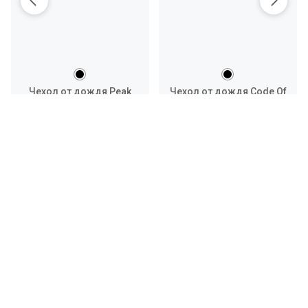
Чехол от дождя Peak
Чехол от дождя Code Of
Design Rain Fly
Bell Packable Rain Cover
для X-PAK
3 590 руб.
2 090 руб.
(1)
(1)
Отзывы о магазине
Читайте ниже самые свежие отзывы о работе нашего
магазина.
Посмотреть все
4230 отзывов
Владимир
07.08.26