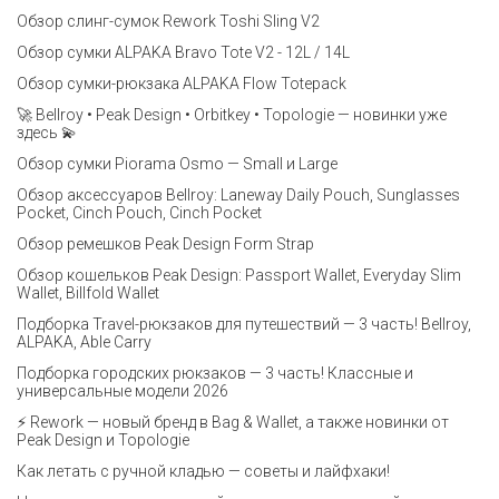
Обзор слинг-сумок Rework Toshi Sling V2
Обзор сумки ALPAKA Bravo Tote V2 - 12L / 14L
Обзор сумки-рюкзака ALPAKA Flow Totepack
🚀 Bellroy • Peak Design • Orbitkey • Topologie — новинки уже
здесь 💫
Обзор сумки Piorama Osmo — Small и Large
Обзор аксессуаров Bellroy: Laneway Daily Pouch, Sunglasses
Pocket, Cinch Pouch, Cinch Pocket
Обзор ремешков Peak Design Form Strap
Обзор кошельков Peak Design: Passport Wallet, Everyday Slim
Wallet, Billfold Wallet
Подборка Travel-рюкзаков для путешествий — 3 часть! Bellroy,
ALPAKA, Able Carry
Подборка городских рюкзаков — 3 часть! Классные и
универсальные модели 2026
⚡️ Rework — новый бренд в Bag & Wallet, а также новинки от
Peak Design и Topologie
Как летать с ручной кладью — советы и лайфхаки!