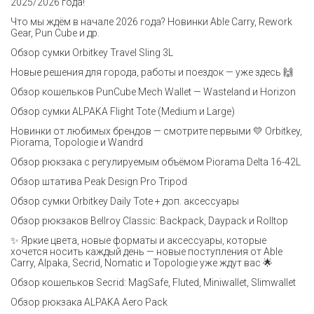
2025/2026 года!
Что мы ждём в начале 2026 года? Новинки Able Carry, Rework
Gear, Pun Cube и др.
Обзор сумки Orbitkey Travel Sling 3L
Новые решения для города, работы и поездок — уже здесь 🙌
Обзор кошельков PunCube Mech Wallet — Wasteland и Horizon
Обзор сумки ALPAKA Flight Tote (Medium и Large)
Новинки от любимых брендов — смотрите первыми 💛 Orbitkey,
Piorama, Topologie и Wandrd
Обзор рюкзака с регулируемым объёмом Piorama Delta 16-42L
Обзор штатива Peak Design Pro Tripod
Обзор сумки Orbitkey Daily Tote + доп. аксессуары
Обзор рюкзаков Bellroy Classic: Backpack, Daypack и Rolltop
✨ Яркие цвета, новые форматы и аксессуары, которые
хочется носить каждый день — новые поступления от Able
Carry, Alpaka, Secrid, Nomatic и Topologie уже ждут вас 🌟
Обзор кошельков Secrid: MagSafe, Fluted, Miniwallet, Slimwallet
Обзор рюкзака ALPAKA Aero Pack