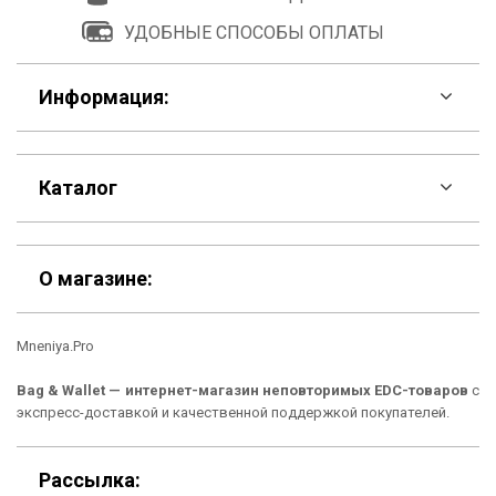
УДОБНЫЕ СПОСОБЫ ОПЛАТЫ
Информация:
F.A.Q
Каталог
Контакты
Скидки
Шоурум
О магазине:
Кошельки
Материалы
Mneniya.Pro
Рюкзаки
Способы оплаты
Bag & Wallet — интернет-магазин неповторимых EDC-товаров
с
Сумки
Подарочные сертификаты
экспресс-доставкой и качественной поддержкой покупателей.
Для гаджетов
Доставка
Рассылка: