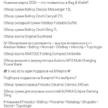
Новинки марта 2026 — что появилось в Bag & Wallet?
Обзор сумки Bellroy Classic Messenger 13L
Обзор сумки Bellroy Cinch Carryall 21L
Обзор складной сумки Orbitkey Foldable Duffel
Обзор сумки Bellroy Cinch Sling 7L
Обзор зонта Original Duckhead
💡 Обновление ассортимента — внутри интересное 👉 •
Alaskan Maker • Bellroy • Nomad • Orbitkey • Heroclip • Topologie
Обзор зонта ANATOLE Folding Compact Umbrella
Обзор внешнего аккумулятора Aulumu M10 Multi-Charging
Power Bank
🎁 У нас есть идеи подарков на 8 Марта 🌹
Подборка подарков на 8 марта! Что выбрать?
Обзор тремостакана Fressko Ceramic Camino 340 мл
Обзор сумки для игровых консолей ALPAKA Eclipse Gaming
Sling
❗️ Новинки ❗️ Fressko • Bellroy • Piorama • Notabag • Shupatto •
Secrid • Topologie