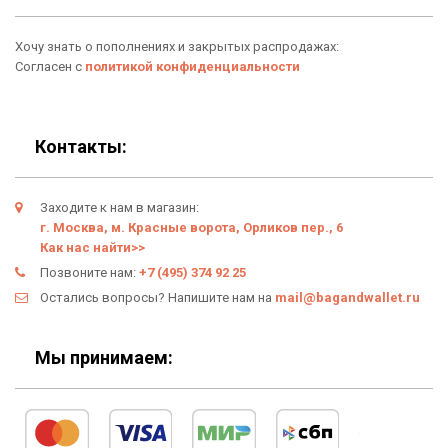
Аксессуары
О нас
Хочу знать о пополнениях и закрытых распродажах:
Новинки
Отзывы о Bag & Wallet
Согласен с
политикой конфиденциальности
Популярные товары
Блог
Подарки
Гарантия
Контакты:
Условия возврата
Заходите к нам в магазин:
Оферта
г. Москва, м. Красные ворота, Орликов пер., 6
Как нас найти>>
Политика конфиденциальности
Позвоните нам:
+7 (495) 374 92 25
Остались вопросы? Напишите нам на
mail@bagandwallet.ru
Личный кабинет
Мы принимаем: