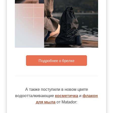
Подробнее о брелке
А также поступили в новом цвете
водоотталкивающие
косметичка
и
флакон
для мыла
от Matador: