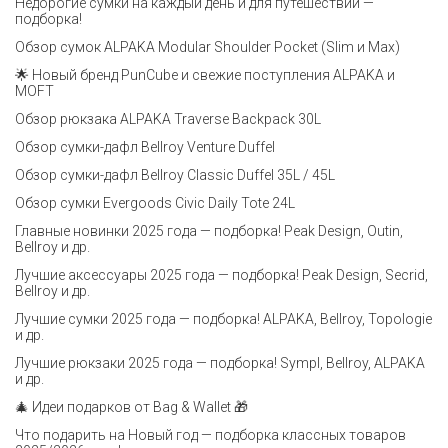
Недорогие сумки на каждый день и для путешествий —
подборка!
Обзор сумок ALPAKA Modular Shoulder Pocket (Slim и Max)
🌟 Новый бренд PunCube и свежие поступления ALPAKA и
MOFT
Обзор рюкзака ALPAKA Traverse Backpack 30L
Обзор сумки-дафл Bellroy Venture Duffel
Обзор сумки-дафл Bellroy Classic Duffel 35L / 45L
Обзор сумки Evergoods Civic Daily Tote 24L
Главные новинки 2025 года — подборка! Peak Design, Outin,
Bellroy и др.
Лучшие аксессуары 2025 года — подборка! Peak Design, Secrid,
Bellroy и др.
Лучшие сумки 2025 года — подборка! ALPAKA, Bellroy, Topologie
и др.
Лучшие рюкзаки 2025 года — подборка! Sympl, Bellroy, ALPAKA
и др.
🎄 Идеи подарков от Bag & Wallet 🎁
Что подарить на Новый год — подборка классных товаров