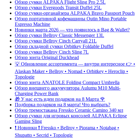
Обзор сумки ALPAKA Flight Sling Pro 2.5L
Обзор сумки Evergoods Transit Duffel 25L
Обзор сумки-органайзера ALPAKA Bravo Passport Pouch
Обзор портативной кофемашины Outin Mino Portable
Espresso Machine
Новинки марта 2026 — что появилось в Bag & Wallet?
Обзор сумки Bellroy Classic Messenger 13L
Обзор сумки Bellroy Cinch Carryall 21L
Обзор складной сумки Orbitkey Foldable Duffel
Обзор сумки Bellroy Cinch Sling 7L
Обзор зонта Original Duckhead
💡 Обновление ассортимента — внутри интересное 👉 •
Alaskan Maker • Bellroy • Nomad • Orbitkey • Heroclip •
Topologie
Обзор зонта ANATOLE Folding Compact Umbrella
Обзор внешнего аккумулятора Aulumu M10 Multi-
Charging Power Bank
🎁 У нас есть идеи подарков на 8 Марта 🌹
Подборка подарков на 8 марта! Что выбрать?
Обзор тремостакана Fressko Ceramic Camino 340 мл
Обзор сумки для игровых консолей ALPAKA Eclipse
Gaming Sling
❗️ Новинки ❗️ Fressko • Bellroy • Piorama • Notabag •
Shupatto • Secrid • Topologie