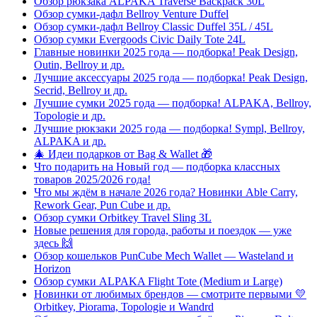
Обзор рюкзака ALPAKA Traverse Backpack 30L
Обзор сумки-дафл Bellroy Venture Duffel
Обзор сумки-дафл Bellroy Classic Duffel 35L / 45L
Обзор сумки Evergoods Civic Daily Tote 24L
Главные новинки 2025 года — подборка! Peak Design,
Outin, Bellroy и др.
Лучшие аксессуары 2025 года — подборка! Peak Design,
Secrid, Bellroy и др.
Лучшие сумки 2025 года — подборка! ALPAKA, Bellroy,
Topologie и др.
Лучшие рюкзаки 2025 года — подборка! Sympl, Bellroy,
ALPAKA и др.
🎄 Идеи подарков от Bag & Wallet 🎁
Что подарить на Новый год — подборка классных
товаров 2025/2026 года!
Что мы ждём в начале 2026 года? Новинки Able Carry,
Rework Gear, Pun Cube и др.
Обзор сумки Orbitkey Travel Sling 3L
Новые решения для города, работы и поездок — уже
здесь 🙌
Обзор кошельков PunCube Mech Wallet — Wasteland и
Horizon
Обзор сумки ALPAKA Flight Tote (Medium и Large)
Новинки от любимых брендов — смотрите первыми 💛
Orbitkey, Piorama, Topologie и Wandrd