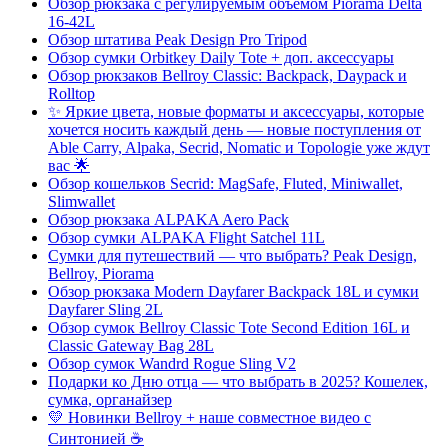
Обзор рюкзака с регулируемым объёмом Piorama Delta
16-42L
Обзор штатива Peak Design Pro Tripod
Обзор сумки Orbitkey Daily Tote + доп. аксессуары
Обзор рюкзаков Bellroy Classic: Backpack, Daypack и
Rolltop
✨ Яркие цвета, новые форматы и аксессуары, которые
хочется носить каждый день — новые поступления от
Able Carry, Alpaka, Secrid, Nomatic и Topologie уже ждут
вас 🌟
Обзор кошельков Secrid: MagSafe, Fluted, Miniwallet,
Slimwallet
Обзор рюкзака ALPAKA Aero Pack
Обзор сумки ALPAKA Flight Satchel 11L
Сумки для путешествий — что выбрать? Peak Design,
Bellroy, Piorama
Обзор рюкзака Modern Dayfarer Backpack 18L и сумки
Dayfarer Sling 2L
Обзор сумок Bellroy Classic Tote Second Edition 16L и
Classic Gateway Bag 28L
Обзор сумок Wandrd Rogue Sling V2
Подарки ко Дню отца — что выбрать в 2025? Кошелек,
сумка, органайзер
💛 Новинки Bellroy + наше совместное видео с
Синтонией ☕