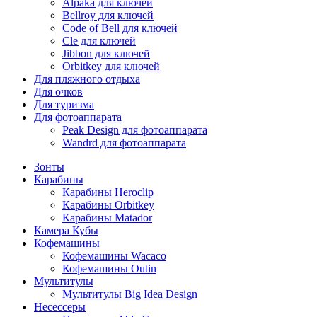
Alpaka для ключей
Bellroy для ключей
Code of Bell для ключей
Cle для ключей
Jibbon для ключей
Orbitkey для ключей
Для пляжного отдыха
Для очков
Для туризма
Для фотоаппарата
Peak Design для фотоаппарата
Wandrd для фотоаппарата
Зонты
Карабины
Карабины Heroclip
Карабины Orbitkey
Карабины Matador
Камера Кубы
Кофемашины
Кофемашины Wacaco
Кофемашины Outin
Мультитулы
Мультитулы Big Idea Design
Несессеры