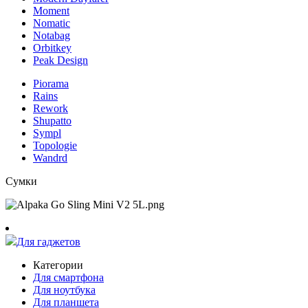
Moment
Nomatic
Notabag
Orbitkey
Peak Design
Piorama
Rains
Rework
Shupatto
Sympl
Topologie
Wandrd
Сумки
Для гаджетов
Категории
Для смартфона
Для ноутбука
Для планшета