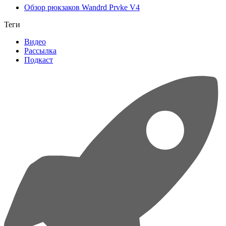
Обзор рюкзаков Wandrd Prvke V4
Теги
Видео
Рассылка
Подкаст