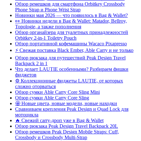
Обзор ремешков для смартфона Orbitkey Crossbody
Phone Strap и Phone Wrist Strap
Новинки мая 2026 — что появилось в Bag & Wallet?
👀 Новинки недели в Bag & Wallet: Matador, Bellroy,
Topologie, а также пополнения
Обзор органайзера для туалетных принадлежностей
Orbitkey 2-in-1 Toiletry Pouch
Обзор портативной кофемашины Wacaco Pixapresso
⚡ Свежая поставка Black Ember, Able Carry и не только
Обзор рюкзака для путешествий Peak Design Travel
Backpack 2 in 1
Что делает LAUTIE особенными? Разбираем фишки
фиджетов
⚙️ Коллекционные фиджеты LAUTIE, от которых
сложно оторваться
Обзор сумки Able Carry Core Sling Mini
Обзор сумки Able Carry Core Sling
🤩 Новые цвета, новые модели, новые находки
Сравниваем крепления Peak Design и Quad Lock для
мотоцикла
🔥 Свежий carry-дроп уже в Bag & Wallet
Обзор рюкзака Peak Design Travel Backpack 20L
Обзор ремешков Peak Design Mobile Straps: Cuff,
Crossbody и Crossbody Multi-Strap