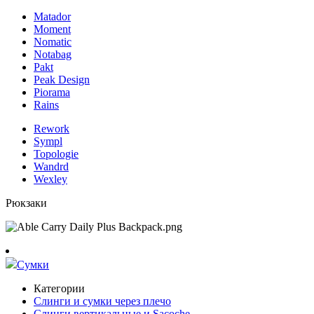
Matador
Moment
Nomatic
Notabag
Pakt
Peak Design
Piorama
Rains
Rework
Sympl
Topologie
Wandrd
Wexley
Рюкзаки
Сумки
Категории
Слинги и сумки через плечо
Слинги вертикальные и Sacoche