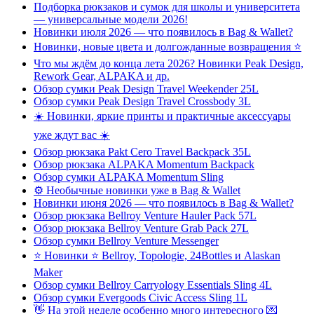
Подборка рюкзаков и сумок для школы и университета
— универсальные модели 2026!
Новинки июля 2026 — что появилось в Bag & Wallet?
Новинки, новые цвета и долгожданные возвращения ⭐️
Что мы ждём до конца лета 2026? Новинки Peak Design,
Rework Gear, ALPAKA и др.
Обзор сумки Peak Design Travel Weekender 25L
Обзор сумки Peak Design Travel Crossbody 3L
☀️ Новинки, яркие принты и практичные аксессуары
уже ждут вас ☀️
Обзор рюкзака Pakt Cero Travel Backpack 35L
Обзор рюкзака ALPAKA Momentum Backpack
Обзор сумки ALPAKA Momentum Sling
⚙️ Необычные новинки уже в Bag & Wallet
Новинки июня 2026 — что появилось в Bag & Wallet?
Обзор рюкзака Bellroy Venture Hauler Pack 57L
Обзор рюкзака Bellroy Venture Grab Pack 27L
Обзор сумки Bellroy Venture Messenger
⭐ Новинки ⭐ Bellroy, Topologie, 24Bottles и Alaskan
Maker
Обзор сумки Bellroy Carryology Essentials Sling 4L
Обзор сумки Evergoods Civic Access Sling 1L
👋 На этой неделе особенно много интересного 💌