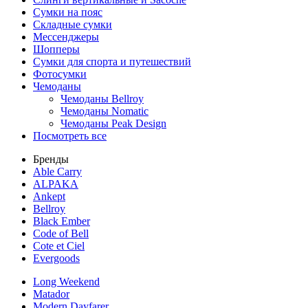
Сумки на пояс
Складные сумки
Мессенджеры
Шопперы
Сумки для спорта и путешествий
Фотосумки
Чемоданы
Чемоданы Bellroy
Чемоданы Nomatic
Чемоданы Peak Design
Посмотреть все
Бренды
Able Carry
ALPAKA
Ankept
Bellroy
Black Ember
Code of Bell
Cote et Ciel
Evergoods
Long Weekend
Matador
Modern Dayfarer