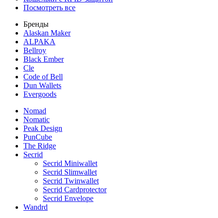
Посмотреть все
Бренды
Alaskan Maker
ALPAKA
Bellroy
Black Ember
Cle
Code of Bell
Dun Wallets
Evergoods
Nomad
Nomatic
Peak Design
PunCube
The Ridge
Secrid
Secrid Miniwallet
Secrid Slimwallet
Secrid Twinwallet
Secrid Cardprotector
Secrid Envelope
Wandrd