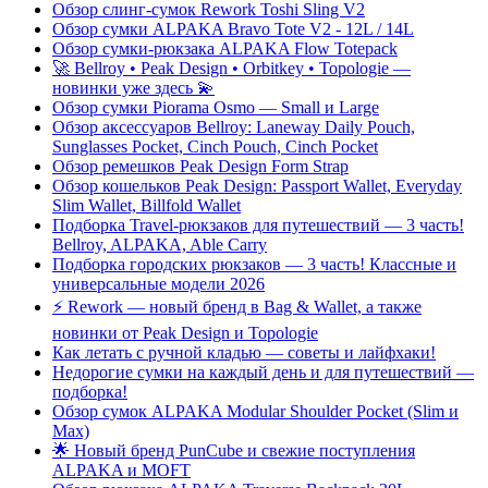
Обзор слинг-сумок Rework Toshi Sling V2
Обзор сумки ALPAKA Bravo Tote V2 - 12L / 14L
Обзор сумки-рюкзака ALPAKA Flow Totepack
🚀 Bellroy • Peak Design • Orbitkey • Topologie —
новинки уже здесь 💫
Обзор сумки Piorama Osmo — Small и Large
Обзор аксессуаров Bellroy: Laneway Daily Pouch,
Sunglasses Pocket, Cinch Pouch, Cinch Pocket
Обзор ремешков Peak Design Form Strap
Обзор кошельков Peak Design: Passport Wallet, Everyday
Slim Wallet, Billfold Wallet
Подборка Travel-рюкзаков для путешествий — 3 часть!
Bellroy, ALPAKA, Able Carry
Подборка городских рюкзаков — 3 часть! Классные и
универсальные модели 2026
⚡️ Rework — новый бренд в Bag & Wallet, а также
новинки от Peak Design и Topologie
Как летать с ручной кладью — советы и лайфхаки!
Недорогие сумки на каждый день и для путешествий —
подборка!
Обзор сумок ALPAKA Modular Shoulder Pocket (Slim и
Max)
🌟 Новый бренд PunCube и свежие поступления
ALPAKA и MOFT