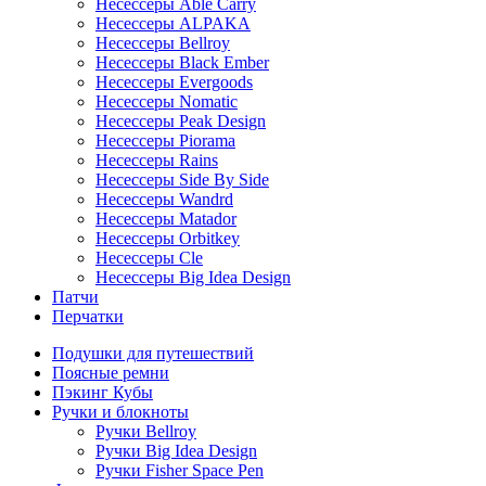
Несессеры Able Carry
Несессеры ALPAKA
Несессеры Bellroy
Несессеры Black Ember
Несессеры Evergoods
Несессеры Nomatic
Несессеры Peak Design
Несессеры Piorama
Несессеры Rains
Несессеры Side By Side
Несессеры Wandrd
Несессеры Matador
Несессеры Orbitkey
Несессеры Cle
Несессеры Big Idea Design
Патчи
Перчатки
Подушки для путешествий
Поясные ремни
Пэкинг Кубы
Ручки и блокноты
Ручки Bellroy
Ручки Big Idea Design
Ручки Fisher Space Pen