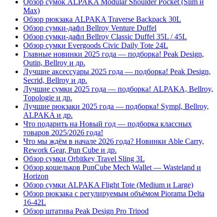
Обзор сумок ALPAKA Modular Shoulder Pocket (Slim и
Max)
Обзор рюкзака ALPAKA Traverse Backpack 30L
Обзор сумки-дафл Bellroy Venture Duffel
Обзор сумки-дафл Bellroy Classic Duffel 35L / 45L
Обзор сумки Evergoods Civic Daily Tote 24L
Главные новинки 2025 года — подборка! Peak Design,
Outin, Bellroy и др.
Лучшие аксессуары 2025 года — подборка! Peak Design,
Secrid, Bellroy и др.
Лучшие сумки 2025 года — подборка! ALPAKA, Bellroy,
Topologie и др.
Лучшие рюкзаки 2025 года — подборка! Sympl, Bellroy,
ALPAKA и др.
Что подарить на Новый год — подборка классных
товаров 2025/2026 года!
Что мы ждём в начале 2026 года? Новинки Able Carry,
Rework Gear, Pun Cube и др.
Обзор сумки Orbitkey Travel Sling 3L
Обзор кошельков PunCube Mech Wallet — Wasteland и
Horizon
Обзор сумки ALPAKA Flight Tote (Medium и Large)
Обзор рюкзака с регулируемым объёмом Piorama Delta
16-42L
Обзор штатива Peak Design Pro Tripod