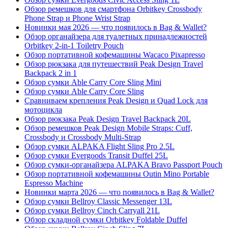
Обзор ремешков для смартфона Orbitkey Crossbody
Phone Strap и Phone Wrist Strap
Новинки мая 2026 — что появилось в Bag & Wallet?
Обзор органайзера для туалетных принадлежностей
Orbitkey 2-in-1 Toiletry Pouch
Обзор портативной кофемашины Wacaco Pixapresso
Обзор рюкзака для путешествий Peak Design Travel
Backpack 2 in 1
Обзор сумки Able Carry Core Sling Mini
Обзор сумки Able Carry Core Sling
Сравниваем крепления Peak Design и Quad Lock для
мотоцикла
Обзор рюкзака Peak Design Travel Backpack 20L
Обзор ремешков Peak Design Mobile Straps: Cuff,
Crossbody и Crossbody Multi-Strap
Обзор сумки ALPAKA Flight Sling Pro 2.5L
Обзор сумки Evergoods Transit Duffel 25L
Обзор сумки-органайзера ALPAKA Bravo Passport Pouch
Обзор портативной кофемашины Outin Mino Portable
Espresso Machine
Новинки марта 2026 — что появилось в Bag & Wallet?
Обзор сумки Bellroy Classic Messenger 13L
Обзор сумки Bellroy Cinch Carryall 21L
Обзор складной сумки Orbitkey Foldable Duffel