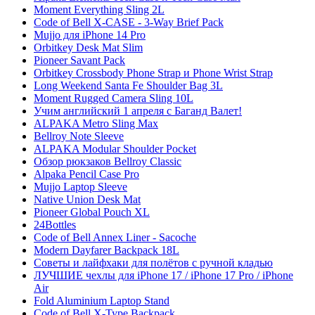
Moment Everything Sling 2L
Code of Bell X-CASE - 3-Way Brief Pack
Mujjo для iPhone 14 Pro
Orbitkey Desk Mat Slim
Pioneer Savant Pack
Orbitkey Crossbody Phone Strap и Phone Wrist Strap
Long Weekend Santa Fe Shoulder Bag 3L
Moment Rugged Camera Sling 10L
Учим английский 1 апреля с Баганд Валет!
ALPAKA Metro Sling Max
Bellroy Note Sleeve
ALPAKA Modular Shoulder Pocket
Обзор рюкзаков Bellroy Classic
Alpaka Pencil Case Pro
Mujjo Laptop Sleeve
Native Union Desk Mat
Pioneer Global Pouch XL
24Bottles
Code of Bell Annex Liner - Sacoche
Modern Dayfarer Backpack 18L
Советы и лайфхаки для полётов с ручной кладью
ЛУЧШИЕ чехлы для iPhone 17 / iPhone 17 Pro / iPhone
Air
Fold Aluminium Laptop Stand
Code of Bell X-Type Backpack