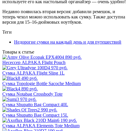
используете его как настольный органайзер — очень удобно!
Недавно появилась вторая версия: добавили ремешок, и
теперь чехол можно использовать как сумку. Также доступна
версия для 15–16-дюймовых ноутбуков.
Теги
Недорогие сумки на каждый день и для путешествий
Товары к статье
4 890 руб.
Несессер ALPAKA Flight Pouch
4 970 руб.
Сумка ALPAKA Flight Sling 1L
8 490 руб.
Сумка Topologie Bottle Sacoche Medium
4 890 руб.
Сумка Notabag Crossbody Tote
3 970 руб.
Сумка Shupatto Bag Compact 40L
2 990 руб.
Сумка Shupatto Bag Compact 15L
6 190 руб.
Сумка ALPAKA Elements Tote Medium
7 190 руб.