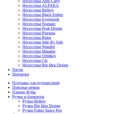
Несессеры Able Carry
Несессеры ALPAKA
Несессеры Bellroy
Несессеры Black Ember
Несессеры Evergoods
Несессеры Nomatic
Несессеры Peak Design
Несессеры Piorama
Несессеры Rains
Несессеры Side By Side
Несессеры Wandrd
Несессеры Matador
Несессеры Orbitkey
Несессеры Cle
Несессеры Big Idea Design
Патчи
Перчатки
Подушки для путешествий
Поясные ремни
Пэкинг Кубы
Ручки и блокноты
Ручки Bellroy
Ручки Big Idea Design
Ручки Fisher Space Pen