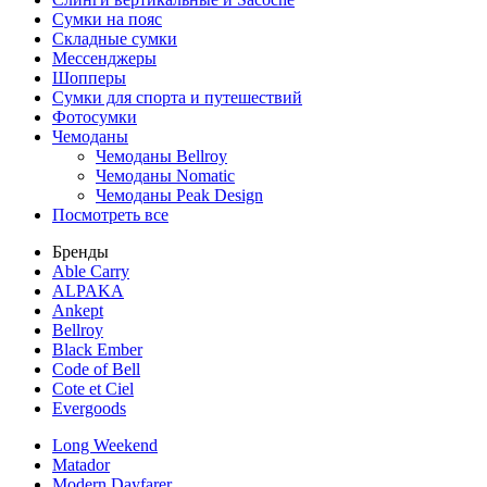
Сумки на пояс
Складные сумки
Мессенджеры
Шопперы
Сумки для спорта и путешествий
Фотосумки
Чемоданы
Чемоданы Bellroy
Чемоданы Nomatic
Чемоданы Peak Design
Посмотреть все
Бренды
Able Carry
ALPAKA
Ankept
Bellroy
Black Ember
Code of Bell
Cote et Ciel
Evergoods
Long Weekend
Matador
Modern Dayfarer