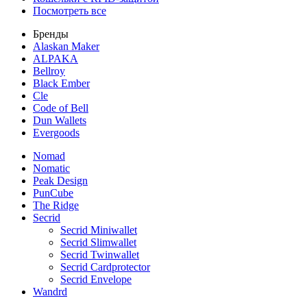
Посмотреть все
Бренды
Alaskan Maker
ALPAKA
Bellroy
Black Ember
Cle
Code of Bell
Dun Wallets
Evergoods
Nomad
Nomatic
Peak Design
PunCube
The Ridge
Secrid
Secrid Miniwallet
Secrid Slimwallet
Secrid Twinwallet
Secrid Cardprotector
Secrid Envelope
Wandrd