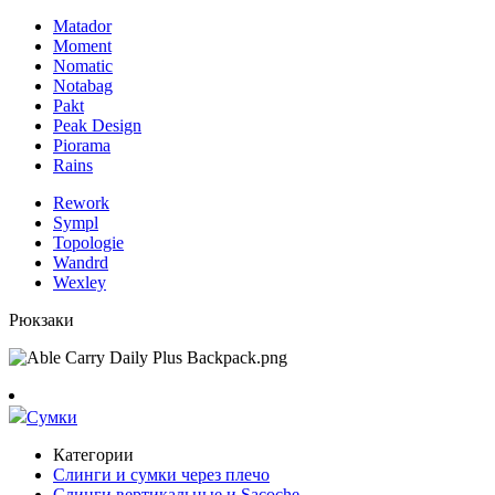
Matador
Moment
Nomatic
Notabag
Pakt
Peak Design
Piorama
Rains
Rework
Sympl
Topologie
Wandrd
Wexley
Рюкзаки
Сумки
Категории
Слинги и сумки через плечо
Слинги вертикальные и Sacoche