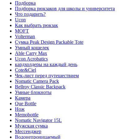
Подборка
Подборка рюкзаков для школы и университета
Что подарить?
Ucon
Как выбрать рюкзак
MOFT
Volterman
Сумка Peak Design Packable Tote
Умный кошелек
Able Carry Max
Ucon Acrobatics
кардхолдеры на каждый день
Cote&Ciel
Чек-лист перед путешествием
Nomatic Camera Pack
Bellroy Classic Backpack
Умные блокноты
Камера
Que Bottle
Нож
Memobottle
Nomatic Navigator 15L
Мужская сумка
Мессенджер
Водонепроницаемый