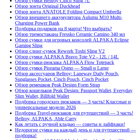
Обзор сумки Bellroy Cinch Sling 7L
Обзор зонта Original Duckhead
Обзор зонта ANATOLE Folding Compact Umbrella
Обзор внешнего аккумулятора Aulumu M10 Multi-
Charging Power Bank
Подборка подарков на 8 марта! Что выбрать?
Обзор тремостакана Fressko Ceramic Camino 340 мл
Обзор сумки для игровых консолей ALPAKA Eclipse
Gaming Sling
Обзор слинг-сумок Rework Toshi Sling V2
Обзор сумки ALPAKA Bravo Tote V2 - 12L / 14L
Обзор сумки-рюкзака ALPAKA Flow Totepack
Обзор сумки Piorama Osmo — Small и Large
Обзор аксессуаров Bellroy: Laneway Daily Pouch,
Sunglasses Pocket, Cinch Pouch, Cinch Pocket
Обзор ремешков Peak Design Form Strap
Обзор кошельков Peak Design: Passport Wallet, Everyday
Slim Wallet, Billfold Wallet
Подборка городских рюкзаков — 3 часть! Классные и
универсальные модели 2026
Подборка Travel-рюкзаков для путешествий — 3 часть!
Bellroy, ALPAKA, Able Carry
Как летать с ручной кладью — советы и лайфхаки!
Недорогие сумки на каждый день и для путешествий —
подборка!