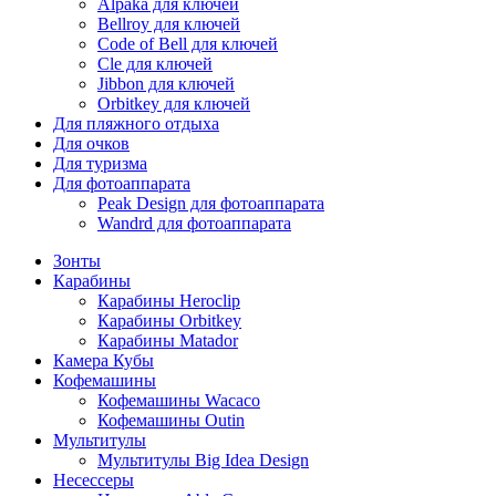
Alpaka для ключей
Bellroy для ключей
Code of Bell для ключей
Cle для ключей
Jibbon для ключей
Orbitkey для ключей
Для пляжного отдыха
Для очков
Для туризма
Для фотоаппарата
Peak Design для фотоаппарата
Wandrd для фотоаппарата
Зонты
Карабины
Карабины Heroclip
Карабины Orbitkey
Карабины Matador
Камера Кубы
Кофемашины
Кофемашины Wacaco
Кофемашины Outin
Мультитулы
Мультитулы Big Idea Design
Несессеры