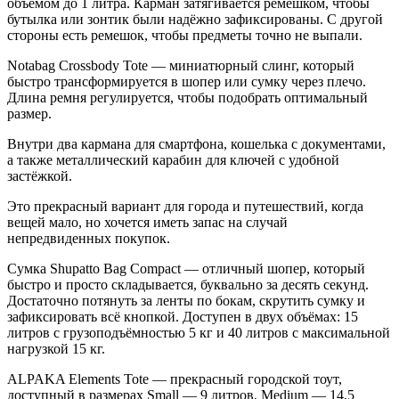
объёмом до 1 литра. Карман затягивается ремешком, чтобы
бутылка или зонтик были надёжно зафиксированы. С другой
стороны есть ремешок, чтобы предметы точно не выпали.
Notabag Crossbody Tote — миниатюрный слинг, который
быстро трансформируется в шопер или сумку через плечо.
Длина ремня регулируется, чтобы подобрать оптимальный
размер.
Внутри два кармана для смартфона, кошелька с документами,
а также металлический карабин для ключей с удобной
застёжкой.
Это прекрасный вариант для города и путешествий, когда
вещей мало, но хочется иметь запас на случай
непредвиденных покупок.
Сумка Shupatto Bag Compact — отличный шопер, который
быстро и просто складывается, буквально за десять секунд.
Достаточно потянуть за ленты по бокам, скрутить сумку и
зафиксировать всё кнопкой. Доступен в двух объёмах: 15
литров с грузоподъёмностью 5 кг и 40 литров с максимальной
нагрузкой 15 кг.
ALPAKA Elements Tote — прекрасный городской тоут,
доступный в размерах Small — 9 литров, Medium — 14,5