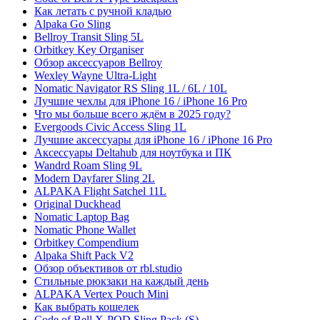
Как летать с ручной кладью
Alpaka Go Sling
Bellroy Transit Sling 5L
Orbitkey Key Organiser
Обзор аксессуаров Bellroy
Wexley Wayne Ultra-Light
Nomatic Navigator RS Sling 1L / 6L / 10L
Лучшие чехлы для iPhone 16 / iPhone 16 Pro
Что мы больше всего ждём в 2025 году?
Evergoods Civic Access Sling 1L
Лучшие аксессуары для iPhone 16 / iPhone 16 Pro
Аксессуары Deltahub для ноутбука и ПК
Wandrd Roam Sling 9L
Modern Dayfarer Sling 2L
ALPAKA Flight Satchel 11L
Original Duckhead
Nomatic Laptop Bag
Nomatic Phone Wallet
Orbitkey Compendium
Alpaka Shift Pack V2
Обзор объективов от rbl.studio
Стильные рюкзаки на каждый день
ALPAKA Vertex Pouch Mini
Как выбрать кошелек
Code of Bell X-POD Sling Pack (S)