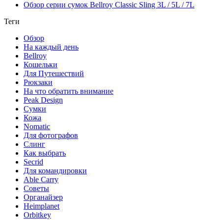
Обзор серии сумок Bellroy Classic Sling 3L / 5L / 7L
Теги
Обзор
На каждый день
Bellroy
Кошельки
Для Путешествий
Рюкзаки
На что обратить внимание
Peak Design
Сумки
Кожа
Nomatic
Для фотографов
Слинг
Как выбрать
Secrid
Для командировки
Able Carry
Советы
Органайзер
Heimplanet
Orbitkey