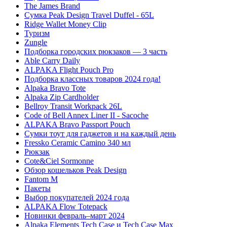
The James Brand
Сумка Peak Design Travel Duffel - 65L
Ridge Wallet Money Clip
Туризм
Zungle
Подборка городских рюкзаков — 3 часть
Able Carry Daily
ALPAKA Flight Pouch Pro
Подборка классных товаров 2024 года!
Alpaka Bravo Tote
Alpaka Zip Cardholder
Bellroy Transit Workpack 26L
Code of Bell Annex Liner II - Sacoche
ALPAKA Bravo Passport Pouch
Сумки тоут для гаджетов и на каждый день
Fressko Ceramic Camino 340 мл
Рюкзак
Cote&Ciel Sormonne
Обзор кошельков Peak Design
Fantom M
Пакеты
Выбор покупателей 2024 года
ALPAKA Flow Totepack
Новинки февраль–март 2024
Alpaka Elements Tech Case и Tech Case Max