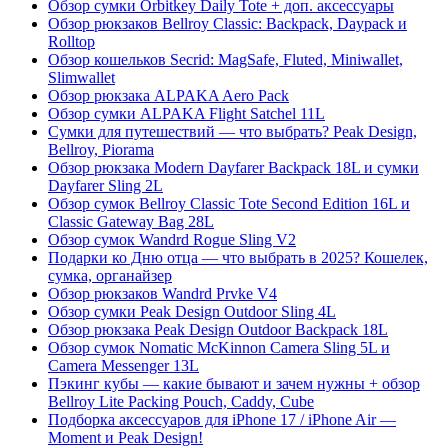
Обзор сумки Orbitkey Daily Tote + доп. аксессуары
Обзор рюкзаков Bellroy Classic: Backpack, Daypack и
Rolltop
Обзор кошельков Secrid: MagSafe, Fluted, Miniwallet,
Slimwallet
Обзор рюкзака ALPAKA Aero Pack
Обзор сумки ALPAKA Flight Satchel 11L
Сумки для путешествий — что выбрать? Peak Design,
Bellroy, Piorama
Обзор рюкзака Modern Dayfarer Backpack 18L и сумки
Dayfarer Sling 2L
Обзор сумок Bellroy Classic Tote Second Edition 16L и
Classic Gateway Bag 28L
Обзор сумок Wandrd Rogue Sling V2
Подарки ко Дню отца — что выбрать в 2025? Кошелек,
сумка, органайзер
Обзор рюкзаков Wandrd Prvke V4
Обзор сумки Peak Design Outdoor Sling 4L
Обзор рюкзака Peak Design Outdoor Backpack 18L
Обзор сумок Nomatic McKinnon Camera Sling 5L и
Camera Messenger 13L
Пэкинг кубы — какие бывают и зачем нужны + обзор
Bellroy Lite Packing Pouch, Caddy, Cube
Подборка аксессуаров для iPhone 17 / iPhone Air —
Moment и Peak Design!