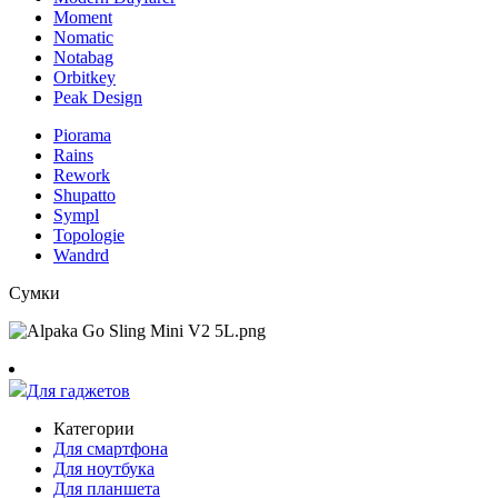
Moment
Nomatic
Notabag
Orbitkey
Peak Design
Piorama
Rains
Rework
Shupatto
Sympl
Topologie
Wandrd
Сумки
Для гаджетов
Категории
Для смартфона
Для ноутбука
Для планшета