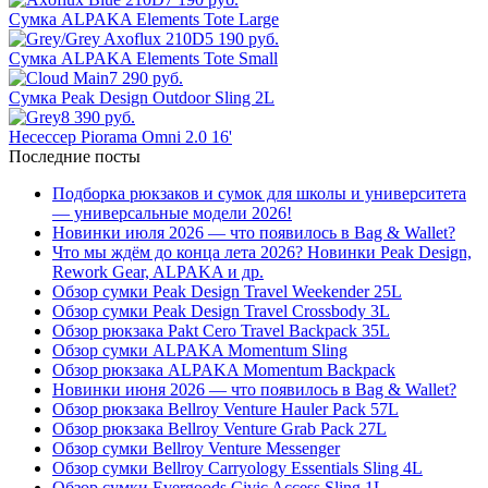
Сумка ALPAKA Elements Tote Large
5 190 руб.
Сумка ALPAKA Elements Tote Small
7 290 руб.
Сумка Peak Design Outdoor Sling 2L
8 390 руб.
Несессер Piorama Omni 2.0 16'
Последние посты
Подборка рюкзаков и сумок для школы и университета
— универсальные модели 2026!
Новинки июля 2026 — что появилось в Bag & Wallet?
Что мы ждём до конца лета 2026? Новинки Peak Design,
Rework Gear, ALPAKA и др.
Обзор сумки Peak Design Travel Weekender 25L
Обзор сумки Peak Design Travel Crossbody 3L
Обзор рюкзака Pakt Cero Travel Backpack 35L
Обзор сумки ALPAKA Momentum Sling
Обзор рюкзака ALPAKA Momentum Backpack
Новинки июня 2026 — что появилось в Bag & Wallet?
Обзор рюкзака Bellroy Venture Hauler Pack 57L
Обзор рюкзака Bellroy Venture Grab Pack 27L
Обзор сумки Bellroy Venture Messenger
Обзор сумки Bellroy Carryology Essentials Sling 4L
Обзор сумки Evergoods Civic Access Sling 1L