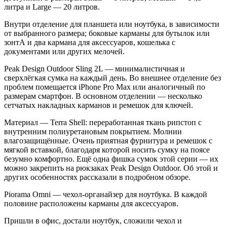
литра
и Large — 20 литров.
Внутри отделение для планшета или ноутбука, в зависимости
от выбранного размера; боковые карманы для бутылок или
зонтА и два кармана для аксессуаров, кошелька с
документами или других мелочей.
Peak Design Outdoor Sling 2L — минималистичная и
сверхлёгкая сумка на каждый день. Во внешнее отделение без
проблем помещается iPhone Pro Max или аналогичный по
размерам смартфон. В основном отделении — несколько
сетчатых накладных карманов и ремешок для ключей.
Материал — Terra Shell: переработанная ткань рипстоп с
внутренним полиуретановым покрытием. Молнии
влагозащищённые. Очень приятная фурнитура и ремешок с
мягкой вставкой, благодаря которой носить сумку на поясе
безумно комфортно. Ещё одна фишка сумок этой серии — их
можно закрепить на рюкзаках Peak Design Outdoor. Об этой и
других особенностях рассказали в подробном обзоре.
Piorama Omni — чехол-органайзер для ноутбука. В каждой
половине расположены карманы для аксессуаров.
Пришли в офис, достали ноутбук, сложили чехол и