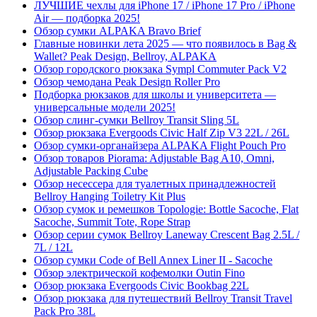
ЛУЧШИЕ чехлы для iPhone 17 / iPhone 17 Pro / iPhone
Air — подборка 2025!
Обзор сумки ALPAKA Bravo Brief
Главные новинки лета 2025 — что появилось в Bag &
Wallet? Peak Design, Bellroy, ALPAKA
Обзор городского рюкзака Sympl Commuter Pack V2
Обзор чемодана Peak Design Roller Pro
Подборка рюкзаков для школы и университета —
универсальные модели 2025!
Обзор слинг-сумки Bellroy Transit Sling 5L
Обзор рюкзака Evergoods Civic Half Zip V3 22L / 26L
Обзор сумки-органайзера ALPAKA Flight Pouch Pro
Обзор товаров Piorama: Adjustable Bag A10, Omni,
Adjustable Packing Cube
Обзор несессера для туалетных принадлежностей
Bellroy Hanging Toiletry Kit Plus
Обзор сумок и ремешков Topologie: Bottle Sacoche, Flat
Sacoche, Summit Tote, Rope Strap
Обзор серии сумок Bellroy Laneway Crescent Bag 2.5L /
7L / 12L
Обзор сумки Code of Bell Annex Liner II - Sacoche
Обзор электрической кофемолки Outin Fino
Обзор рюкзака Evergoods Civic Bookbag 22L
Обзор рюкзака для путешествий Bellroy Transit Travel
Pack Pro 38L