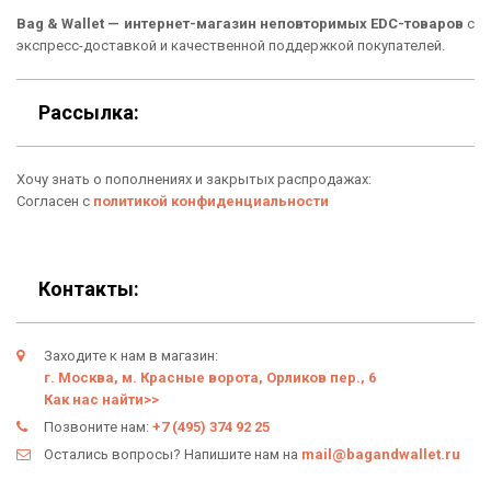
Способы оплаты
Bag & Wallet — интернет-магазин неповторимых EDC-товаров
с
Сумки
Подарочные сертификаты
экспресс-доставкой и качественной поддержкой покупателей.
Для гаджетов
Доставка
Рассылка:
Аксессуары
О нас
Хочу знать о пополнениях и закрытых распродажах:
Новинки
Отзывы о Bag & Wallet
Согласен с
политикой конфиденциальности
Популярные товары
Блог
Подарки
Гарантия
Контакты:
Условия возврата
Заходите к нам в магазин:
Оферта
г. Москва, м. Красные ворота, Орликов пер., 6
Как нас найти>>
Политика конфиденциальности
Позвоните нам:
+7 (495) 374 92 25
Остались вопросы? Напишите нам на
mail@bagandwallet.ru
Личный кабинет