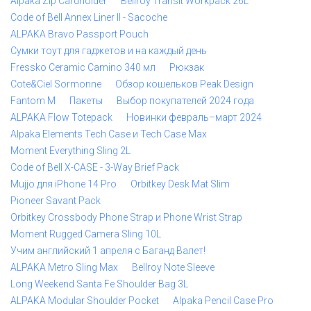
Alpaka Zip Cardholder
Bellroy Transit Workpack 26L
Code of Bell Annex Liner II - Sacoche
ALPAKA Bravo Passport Pouch
Сумки тоут для гаджетов и на каждый день
Fressko Ceramic Camino 340 мл
Рюкзак
Cote&Ciel Sormonne
Обзор кошельков Peak Design
Fantom M
Пакеты
Выбор покупателей 2024 года
ALPAKA Flow Totepack
Новинки февраль–март 2024
Alpaka Elements Tech Case и Tech Case Max
Moment Everything Sling 2L
Code of Bell X-CASE - 3-Way Brief Pack
Mujjo для iPhone 14 Pro
Orbitkey Desk Mat Slim
Pioneer Savant Pack
Orbitkey Crossbody Phone Strap и Phone Wrist Strap
Moment Rugged Camera Sling 10L
Учим английский 1 апреля с Баганд Валет!
ALPAKA Metro Sling Max
Bellroy Note Sleeve
Long Weekend Santa Fe Shoulder Bag 3L
ALPAKA Modular Shoulder Pocket
Alpaka Pencil Case Pro