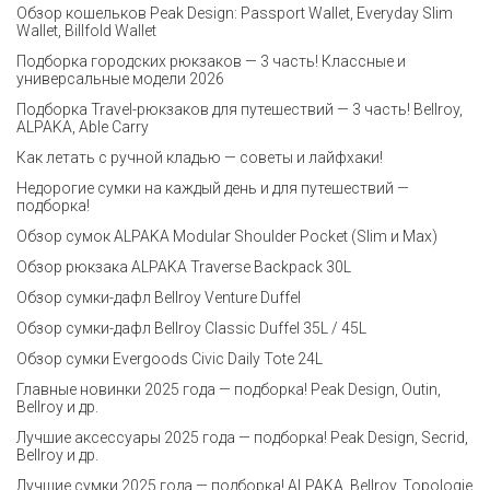
Обзор кошельков Peak Design: Passport Wallet, Everyday Slim
Wallet, Billfold Wallet
Подборка городских рюкзаков — 3 часть! Классные и
универсальные модели 2026
Подборка Travel-рюкзаков для путешествий — 3 часть! Bellroy,
ALPAKA, Able Carry
Как летать с ручной кладью — советы и лайфхаки!
Недорогие сумки на каждый день и для путешествий —
подборка!
Обзор сумок ALPAKA Modular Shoulder Pocket (Slim и Max)
Обзор рюкзака ALPAKA Traverse Backpack 30L
Обзор сумки-дафл Bellroy Venture Duffel
Обзор сумки-дафл Bellroy Classic Duffel 35L / 45L
Обзор сумки Evergoods Civic Daily Tote 24L
Главные новинки 2025 года — подборка! Peak Design, Outin,
Bellroy и др.
Лучшие аксессуары 2025 года — подборка! Peak Design, Secrid,
Bellroy и др.
Лучшие сумки 2025 года — подборка! ALPAKA, Bellroy, Topologie