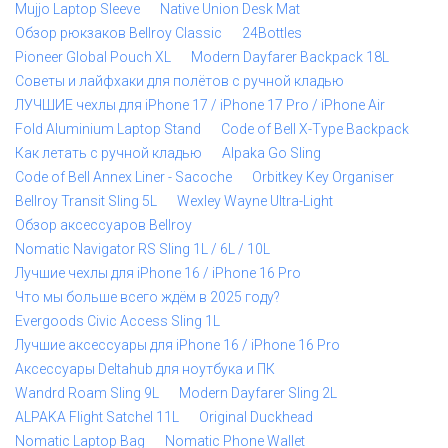
Mujjo Laptop Sleeve
Native Union Desk Mat
Обзор рюкзаков Bellroy Classic
24Bottles
Pioneer Global Pouch XL
Modern Dayfarer Backpack 18L
Советы и лайфхаки для полётов с ручной кладью
ЛУЧШИЕ чехлы для iPhone 17 / iPhone 17 Pro / iPhone Air
Fold Aluminium Laptop Stand
Code of Bell X-Type Backpack
Как летать с ручной кладью
Alpaka Go Sling
Code of Bell Annex Liner - Sacoche
Orbitkey Key Organiser
Bellroy Transit Sling 5L
Wexley Wayne Ultra-Light
Обзор аксессуаров Bellroy
Nomatic Navigator RS Sling 1L / 6L / 10L
Лучшие чехлы для iPhone 16 / iPhone 16 Pro
Что мы больше всего ждём в 2025 году?
Evergoods Civic Access Sling 1L
Лучшие аксессуары для iPhone 16 / iPhone 16 Pro
Аксессуары Deltahub для ноутбука и ПК
Wandrd Roam Sling 9L
Modern Dayfarer Sling 2L
ALPAKA Flight Satchel 11L
Original Duckhead
Nomatic Laptop Bag
Nomatic Phone Wallet