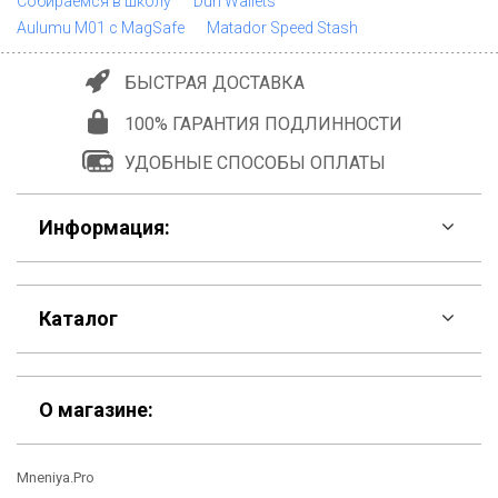
Собираемся в школу
Dun Wallets
Aulumu M01 с MagSafe
Matador Speed Stash
БЫСТРАЯ ДОСТАВКА
100% ГАРАНТИЯ ПОДЛИННОСТИ
УДОБНЫЕ СПОСОБЫ ОПЛАТЫ
Информация:
F.A.Q
Каталог
Контакты
Скидки
Шоурум
О магазине:
Кошельки
Материалы
Mneniya.Pro
Рюкзаки