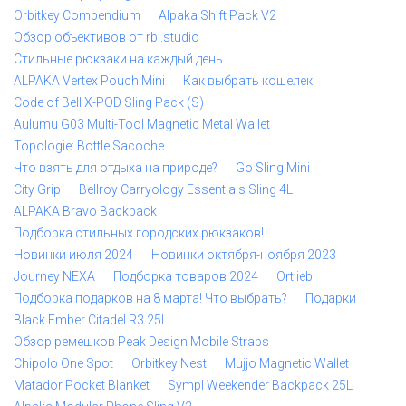
Orbitkey Compendium
Alpaka Shift Pack V2
Обзор объективов от rbl.studio
Стильные рюкзаки на каждый день
ALPAKA Vertex Pouch Mini
Как выбрать кошелек
Code of Bell X-POD Sling Pack (S)
Aulumu G03 Multi-Tool Magnetic Metal Wallet
Topologie: Bottle Sacoche
Что взять для отдыха на природе?
Go Sling Mini
City Grip
Bellroy Carryology Essentials Sling 4L
ALPAKA Bravo Backpack
Подборка стильных городских рюкзаков!
Новинки июля 2024
Новинки октября-ноября 2023
Journey NEXA
Подборка товаров 2024
Ortlieb
Подборка подарков на 8 марта! Что выбрать?
Подарки
Black Ember Citadel R3 25L
Обзор ремешков Peak Design Mobile Straps
Chipolo One Spot
Orbitkey Nest
Mujjo Magnetic Wallet
Matador Pocket Blanket
Sympl Weekender Backpack 25L