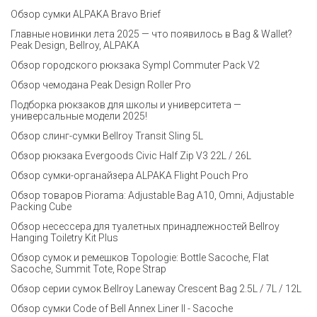
Обзор сумки ALPAKA Bravo Brief
Главные новинки лета 2025 — что появилось в Bag & Wallet?
Peak Design, Bellroy, ALPAKA
Обзор городского рюкзака Sympl Commuter Pack V2
Обзор чемодана Peak Design Roller Pro
Подборка рюкзаков для школы и университета —
универсальные модели 2025!
Обзор слинг-сумки Bellroy Transit Sling 5L
Обзор рюкзака Evergoods Civic Half Zip V3 22L / 26L
Обзор сумки-органайзера ALPAKA Flight Pouch Pro
Обзор товаров Piorama: Adjustable Bag A10, Omni, Adjustable
Packing Cube
Обзор несессера для туалетных принадлежностей Bellroy
Hanging Toiletry Kit Plus
Обзор сумок и ремешков Topologie: Bottle Sacoche, Flat
Sacoche, Summit Tote, Rope Strap
Обзор серии сумок Bellroy Laneway Crescent Bag 2.5L / 7L / 12L
Обзор сумки Code of Bell Annex Liner II - Sacoche