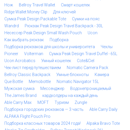
Нож
Bellroy Travel Wallet
Смарт кошелек
Ridge Wallet Money Clip
Для ключей
Сумка Peak Design Packable Tote
Сумки на пояс
Wandrd
Рюкзак Peak Design Travel Backpack - 30L
Несессер Peak Design Small Wash Pouch
Ucon
Как выбрать рюкзак
Подборка
Подборка рюкзаков для школы и университета
Чехлы
Pioneer
Volterman
Сумка Peak Design Travel Duffel - 65L
Ucon Acrobatics
Умный кошелек
Cote&Ciel
Чек-лист перед путешествием
Nomatic Camera Pack
Bellroy Classic Backpack
Умные блокноты
Камера
Que Bottle
Memobottle
Nomatic Navigator 15L
Мужская сумка
Мессенджер
Водонепроницаемый
The James Brand
кардхолдеры на каждый день
Able Carry Max
MOFT
Туризм
Zungle
Подборка городских рюкзаков — 3 часть
Able Carry Daily
ALPAKA Flight Pouch Pro
Подборка классных товаров 2024 года!
Alpaka Bravo Tote