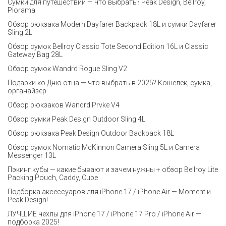
Сумки для путешествий — что выбрать? Peak Design, Bellroy,
Piorama
Обзор рюкзака Modern Dayfarer Backpack 18L и сумки Dayfarer
Sling 2L
Обзор сумок Bellroy Classic Tote Second Edition 16L и Classic
Gateway Bag 28L
Обзор сумок Wandrd Rogue Sling V2
Подарки ко Дню отца — что выбрать в 2025? Кошелек, сумка,
органайзер
Обзор рюкзаков Wandrd Prvke V4
Обзор сумки Peak Design Outdoor Sling 4L
Обзор рюкзака Peak Design Outdoor Backpack 18L
Обзор сумок Nomatic McKinnon Camera Sling 5L и Camera
Messenger 13L
Пэкинг кубы — какие бывают и зачем нужны + обзор Bellroy Lite
Packing Pouch, Caddy, Cube
Подборка аксессуаров для iPhone 17 / iPhone Air — Moment и
Peak Design!
ЛУЧШИЕ чехлы для iPhone 17 / iPhone 17 Pro / iPhone Air —
подборка 2025!