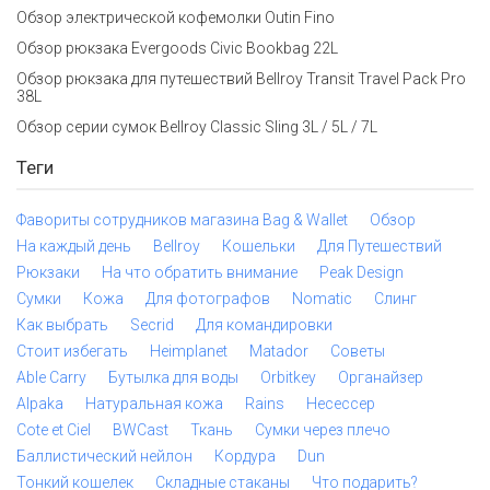
Обзор электрической кофемолки Outin Fino
Обзор рюкзака Evergoods Civic Bookbag 22L
Обзор рюкзака для путешествий Bellroy Transit Travel Pack Pro
38L
Обзор серии сумок Bellroy Classic Sling 3L / 5L / 7L
Теги
Фавориты сотрудников магазина Bag & Wallet
Обзор
На каждый день
Bellroy
Кошельки
Для Путешествий
Рюкзаки
На что обратить внимание
Peak Design
Сумки
Кожа
Для фотографов
Nomatic
Слинг
Как выбрать
Secrid
Для командировки
Стоит избегать
Heimplanet
Matador
Советы
Able Carry
Бутылка для воды
Orbitkey
Органайзер
Alpaka
Натуральная кожа
Rains
Несессер
Cote et Ciel
BWCast
Ткань
Сумки через плечо
Баллистический нейлон
Кордура
Dun
Тонкий кошелек
Складные стаканы
Что подарить?