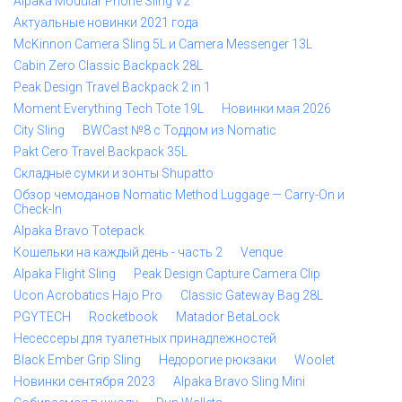
Alpaka Modular Phone Sling V2
Актуальные новинки 2021 года
McKinnon Camera Sling 5L и Camera Messenger 13L
Cabin Zero Classic Backpack 28L
Peak Design Travel Backpack 2 in 1
Moment Everything Tech Tote 19L
Новинки мая 2026
City Sling
BWCast №8 с Тоддом из Nomatic
Pakt Cero Travel Backpack 35L
Складные сумки и зонты Shupatto
Обзор чемоданов Nomatic Method Luggage — Carry-On и
Check-In
Alpaka Bravo Totepack
Кошельки на каждый день - часть 2
Venque
Alpaka Flight Sling
Peak Design Capture Camera Clip
Ucon Acrobatics Hajo Pro
Classic Gateway Bag 28L
PGYTECH
Rocketbook
Matador BetaLock
Несессеры для туалетных принадлежностей
Black Ember Grip Sling
Недорогие рюкзаки
Woolet
Новинки сентября 2023
Alpaka Bravo Sling Mini