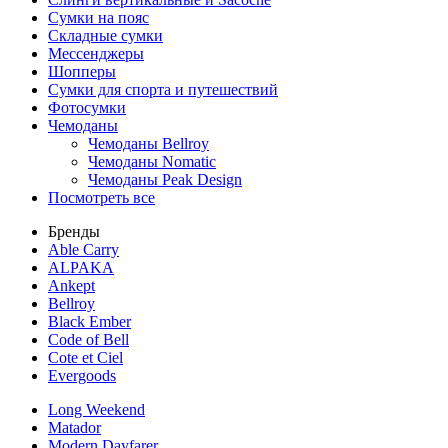
Сумки на пояс
Складные сумки
Мессенджеры
Шопперы
Сумки для спорта и путешествий
Фотосумки
Чемоданы
Чемоданы Bellroy
Чемоданы Nomatic
Чемоданы Peak Design
Посмотреть все
Бренды
Able Carry
ALPAKA
Ankept
Bellroy
Black Ember
Code of Bell
Cote et Ciel
Evergoods
Long Weekend
Matador
Modern Dayfarer