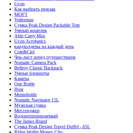
Ucon
Как выбрать рюкзак
MOFT
Volterman
Сумка Peak Design Packable Tote
Умный кошелек
Able Carry Max
Ucon Acrobatics
кардхолдеры на каждый день
Cote&Ciel
Чек-лист перед путешествием
Nomatic Camera Pack
Bellroy Classic Backpack
Умные блокноты
Камера
Que Bottle
Нож
Memobottle
Nomatic Navigator 15L
Мужская сумка
Мессенджер
Водонепроницаемый
The James Brand
Сумка Peak Design Travel Duffel - 65L
Ridge Wallet Money Clip