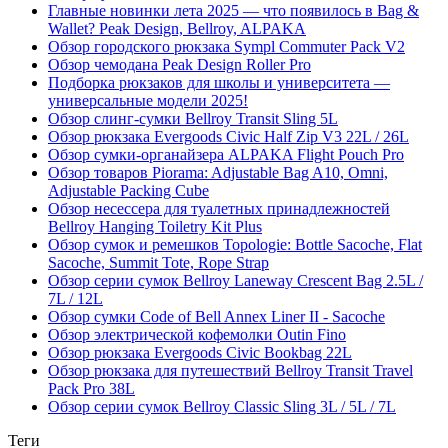
Главные новинки лета 2025 — что появилось в Bag &
Wallet? Peak Design, Bellroy, ALPAKA
Обзор городского рюкзака Sympl Commuter Pack V2
Обзор чемодана Peak Design Roller Pro
Подборка рюкзаков для школы и университета —
универсальные модели 2025!
Обзор слинг-сумки Bellroy Transit Sling 5L
Обзор рюкзака Evergoods Civic Half Zip V3 22L / 26L
Обзор сумки-органайзера ALPAKA Flight Pouch Pro
Обзор товаров Piorama: Adjustable Bag A10, Omni,
Adjustable Packing Cube
Обзор несессера для туалетных принадлежностей
Bellroy Hanging Toiletry Kit Plus
Обзор сумок и ремешков Topologie: Bottle Sacoche, Flat
Sacoche, Summit Tote, Rope Strap
Обзор серии сумок Bellroy Laneway Crescent Bag 2.5L /
7L / 12L
Обзор сумки Code of Bell Annex Liner II - Sacoche
Обзор электрической кофемолки Outin Fino
Обзор рюкзака Evergoods Civic Bookbag 22L
Обзор рюкзака для путешествий Bellroy Transit Travel
Pack Pro 38L
Обзор серии сумок Bellroy Classic Sling 3L / 5L / 7L
Теги