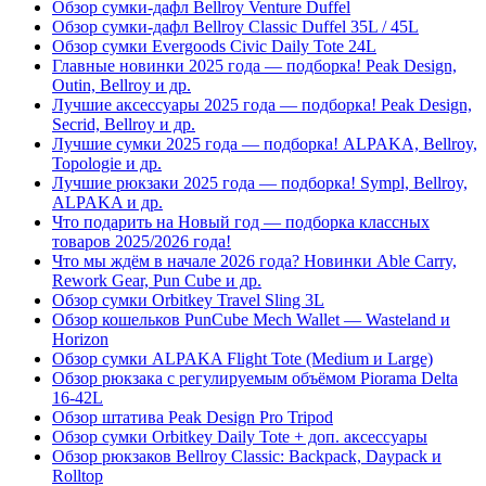
Обзор сумки-дафл Bellroy Venture Duffel
Обзор сумки-дафл Bellroy Classic Duffel 35L / 45L
Обзор сумки Evergoods Civic Daily Tote 24L
Главные новинки 2025 года — подборка! Peak Design,
Outin, Bellroy и др.
Лучшие аксессуары 2025 года — подборка! Peak Design,
Secrid, Bellroy и др.
Лучшие сумки 2025 года — подборка! ALPAKA, Bellroy,
Topologie и др.
Лучшие рюкзаки 2025 года — подборка! Sympl, Bellroy,
ALPAKA и др.
Что подарить на Новый год — подборка классных
товаров 2025/2026 года!
Что мы ждём в начале 2026 года? Новинки Able Carry,
Rework Gear, Pun Cube и др.
Обзор сумки Orbitkey Travel Sling 3L
Обзор кошельков PunCube Mech Wallet — Wasteland и
Horizon
Обзор сумки ALPAKA Flight Tote (Medium и Large)
Обзор рюкзака с регулируемым объёмом Piorama Delta
16-42L
Обзор штатива Peak Design Pro Tripod
Обзор сумки Orbitkey Daily Tote + доп. аксессуары
Обзор рюкзаков Bellroy Classic: Backpack, Daypack и
Rolltop