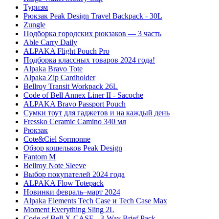
Туризм
Рюкзак Peak Design Travel Backpack - 30L
Zungle
Подборка городских рюкзаков — 3 часть
Able Carry Daily
ALPAKA Flight Pouch Pro
Подборка классных товаров 2024 года!
Alpaka Bravo Tote
Alpaka Zip Cardholder
Bellroy Transit Workpack 26L
Code of Bell Annex Liner II - Sacoche
ALPAKA Bravo Passport Pouch
Сумки тоут для гаджетов и на каждый день
Fressko Ceramic Camino 340 мл
Рюкзак
Cote&Ciel Sormonne
Обзор кошельков Peak Design
Fantom M
Bellroy Note Sleeve
Выбор покупателей 2024 года
ALPAKA Flow Totepack
Новинки февраль–март 2024
Alpaka Elements Tech Case и Tech Case Max
Moment Everything Sling 2L
Code of Bell X-CASE - 3-Way Brief Pack