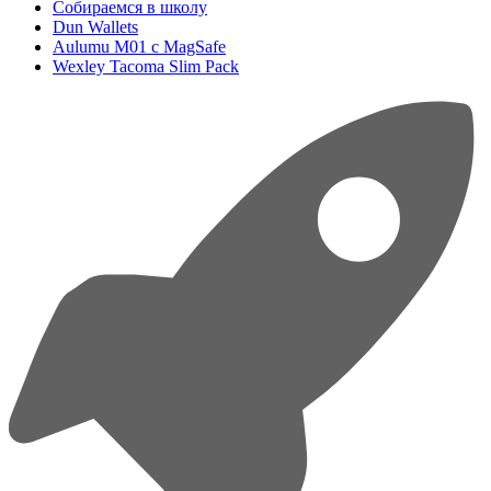
Собираемся в школу
Dun Wallets
Aulumu M01 с MagSafe
Wexley Tacoma Slim Pack