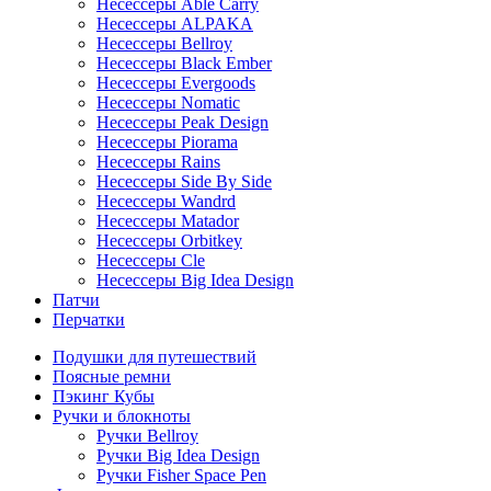
Несессеры Able Carry
Несессеры ALPAKA
Несессеры Bellroy
Несессеры Black Ember
Несессеры Evergoods
Несессеры Nomatic
Несессеры Peak Design
Несессеры Piorama
Несессеры Rains
Несессеры Side By Side
Несессеры Wandrd
Несессеры Matador
Несессеры Orbitkey
Несессеры Cle
Несессеры Big Idea Design
Патчи
Перчатки
Подушки для путешествий
Поясные ремни
Пэкинг Кубы
Ручки и блокноты
Ручки Bellroy
Ручки Big Idea Design
Ручки Fisher Space Pen