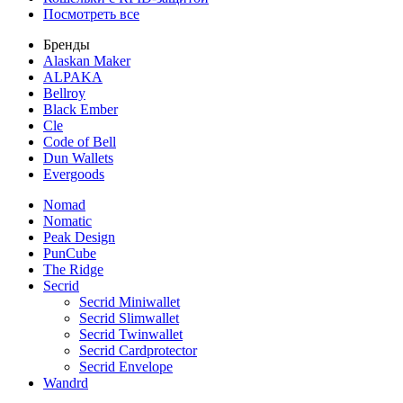
Посмотреть все
Бренды
Alaskan Maker
ALPAKA
Bellroy
Black Ember
Cle
Code of Bell
Dun Wallets
Evergoods
Nomad
Nomatic
Peak Design
PunCube
The Ridge
Secrid
Secrid Miniwallet
Secrid Slimwallet
Secrid Twinwallet
Secrid Cardprotector
Secrid Envelope
Wandrd