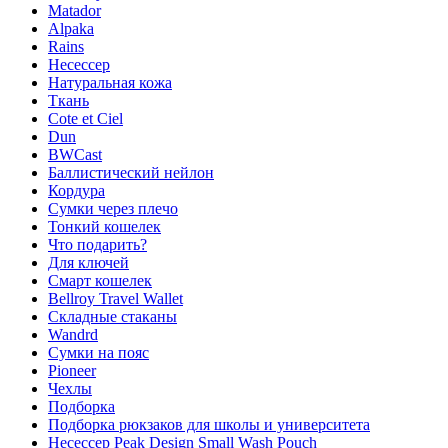
Matador
Alpaka
Rains
Несессер
Натуральная кожа
Ткань
Cote et Ciel
Dun
BWCast
Баллистический нейлон
Кордура
Сумки через плечо
Тонкий кошелек
Что подарить?
Для ключей
Смарт кошелек
Bellroy Travel Wallet
Складные стаканы
Wandrd
Сумки на пояс
Pioneer
Чехлы
Подборка
Подборка рюкзаков для школы и университета
Несессер Peak Design Small Wash Pouch