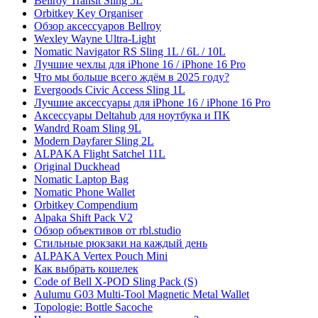
Bellroy Transit Sling 5L
Orbitkey Key Organiser
Обзор аксессуаров Bellroy
Wexley Wayne Ultra-Light
Nomatic Navigator RS Sling 1L / 6L / 10L
Лучшие чехлы для iPhone 16 / iPhone 16 Pro
Что мы больше всего ждём в 2025 году?
Evergoods Civic Access Sling 1L
Лучшие аксессуары для iPhone 16 / iPhone 16 Pro
Аксессуары Deltahub для ноутбука и ПК
Wandrd Roam Sling 9L
Modern Dayfarer Sling 2L
ALPAKA Flight Satchel 11L
Original Duckhead
Nomatic Laptop Bag
Nomatic Phone Wallet
Orbitkey Compendium
Alpaka Shift Pack V2
Обзор объективов от rbl.studio
Стильные рюкзаки на каждый день
ALPAKA Vertex Pouch Mini
Как выбрать кошелек
Code of Bell X-POD Sling Pack (S)
Aulumu G03 Multi-Tool Magnetic Metal Wallet
Topologie: Bottle Sacoche