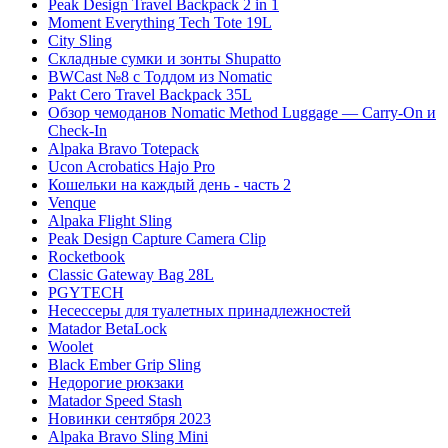
Peak Design Travel Backpack 2 in 1
Moment Everything Tech Tote 19L
City Sling
Складные сумки и зонты Shupatto
BWCast №8 с Тоддом из Nomatic
Pakt Cero Travel Backpack 35L
Обзор чемоданов Nomatic Method Luggage — Carry-On и
Check-In
Alpaka Bravo Totepack
Ucon Acrobatics Hajo Pro
Кошельки на каждый день - часть 2
Venque
Alpaka Flight Sling
Peak Design Capture Camera Clip
Rocketbook
Classic Gateway Bag 28L
PGYTECH
Несессеры для туалетных принадлежностей
Matador BetaLock
Woolet
Black Ember Grip Sling
Недорогие рюкзаки
Matador Speed Stash
Новинки сентября 2023
Alpaka Bravo Sling Mini