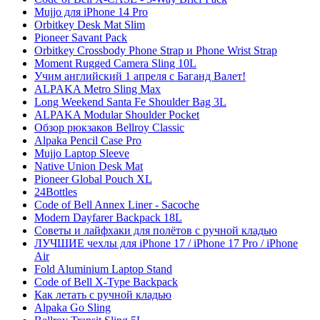
Mujjo для iPhone 14 Pro
Orbitkey Desk Mat Slim
Pioneer Savant Pack
Orbitkey Crossbody Phone Strap и Phone Wrist Strap
Moment Rugged Camera Sling 10L
Учим английский 1 апреля с Баганд Валет!
ALPAKA Metro Sling Max
Long Weekend Santa Fe Shoulder Bag 3L
ALPAKA Modular Shoulder Pocket
Обзор рюкзаков Bellroy Classic
Alpaka Pencil Case Pro
Mujjo Laptop Sleeve
Native Union Desk Mat
Pioneer Global Pouch XL
24Bottles
Code of Bell Annex Liner - Sacoche
Modern Dayfarer Backpack 18L
Советы и лайфхаки для полётов с ручной кладью
ЛУЧШИЕ чехлы для iPhone 17 / iPhone 17 Pro / iPhone
Air
Fold Aluminium Laptop Stand
Code of Bell X-Type Backpack
Как летать с ручной кладью
Alpaka Go Sling