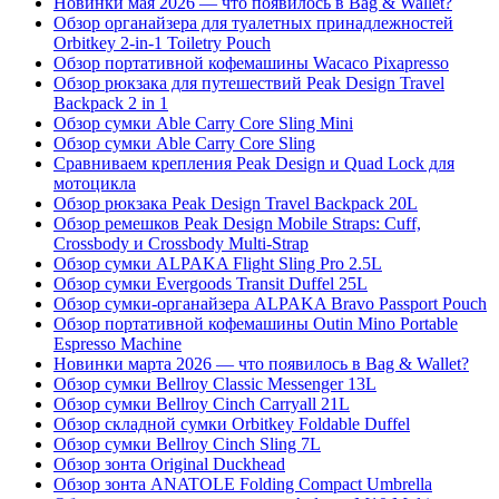
Новинки мая 2026 — что появилось в Bag & Wallet?
Обзор органайзера для туалетных принадлежностей
Orbitkey 2-in-1 Toiletry Pouch
Обзор портативной кофемашины Wacaco Pixapresso
Обзор рюкзака для путешествий Peak Design Travel
Backpack 2 in 1
Обзор сумки Able Carry Core Sling Mini
Обзор сумки Able Carry Core Sling
Сравниваем крепления Peak Design и Quad Lock для
мотоцикла
Обзор рюкзака Peak Design Travel Backpack 20L
Обзор ремешков Peak Design Mobile Straps: Cuff,
Crossbody и Crossbody Multi-Strap
Обзор сумки ALPAKA Flight Sling Pro 2.5L
Обзор сумки Evergoods Transit Duffel 25L
Обзор сумки-органайзера ALPAKA Bravo Passport Pouch
Обзор портативной кофемашины Outin Mino Portable
Espresso Machine
Новинки марта 2026 — что появилось в Bag & Wallet?
Обзор сумки Bellroy Classic Messenger 13L
Обзор сумки Bellroy Cinch Carryall 21L
Обзор складной сумки Orbitkey Foldable Duffel
Обзор сумки Bellroy Cinch Sling 7L
Обзор зонта Original Duckhead
Обзор зонта ANATOLE Folding Compact Umbrella