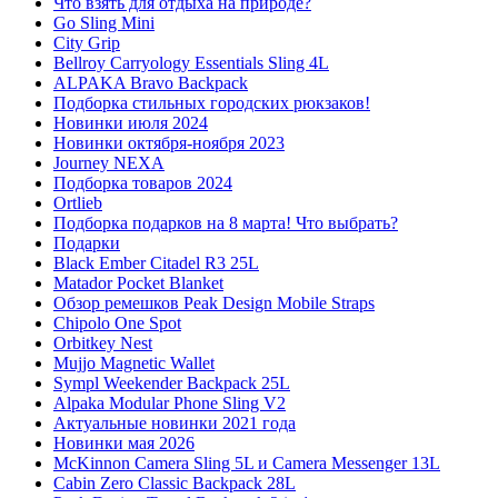
Что взять для отдыха на природе?
Go Sling Mini
City Grip
Bellroy Carryology Essentials Sling 4L
ALPAKA Bravo Backpack
Подборка стильных городских рюкзаков!
Новинки июля 2024
Новинки октября-ноября 2023
Journey NEXA
Подборка товаров 2024
Ortlieb
Подборка подарков на 8 марта! Что выбрать?
Подарки
Black Ember Citadel R3 25L
Matador Pocket Blanket
Обзор ремешков Peak Design Mobile Straps
Chipolo One Spot
Orbitkey Nest
Mujjo Magnetic Wallet
Sympl Weekender Backpack 25L
Alpaka Modular Phone Sling V2
Актуальные новинки 2021 года
Новинки мая 2026
McKinnon Camera Sling 5L и Camera Messenger 13L
Cabin Zero Classic Backpack 28L