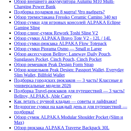
Обзор внешнего аккумулятора Aulumu M10 Multi-
Charging Power Bank
Подборка подарков на 8 марта! Что выбрать?
Обзор тремостакана Fressko Ceramic Camino 340 мл
Обзор сумки для игровых консолей ALPAKA Eclipse
Gaming Sling
Обзор слинг-сумок Rework Toshi Sling V2
Обзор сумки ALPAKA Bravo Tote V2 - 12L / 14L
Обзор сумки-рюкзака ALPAKA Flow Totepack
Обзор сумки Piorama Osmo — Small и Large
Обзор аксессуаров Bellroy: Laneway Daily Pouch,
Sunglasses Pocket, Cinch Pouch, Cinch Pocket
Обзор ремешков Peak Design Form Strap
Обзор кошельков Peak Design: Passport Wallet, Everyday
Slim Wallet, Billfold Wallet
Подборка городских рюкзаков — 3 часть! Классные и
универсальные модели 2026
Подборка Travel-рюкзаков для путешествий — 3 часть!
Bellroy, ALPAKA, Able Carry
Как летать с ручной кладью — советы и лайфхаки!
Недорогие сумки на каждый день и для путешествий —
подборка!
Обзор сумок ALPAKA Modular Shoulder Pocket (Slim и
Max)
Обзор рюкзака ALPAKA Traverse Backpack 30L