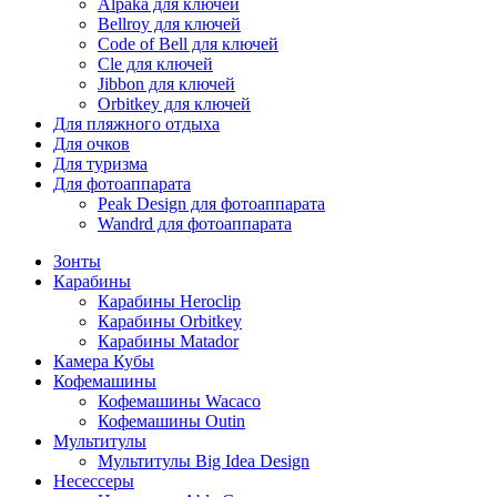
Alpaka для ключей
Bellroy для ключей
Code of Bell для ключей
Cle для ключей
Jibbon для ключей
Orbitkey для ключей
Для пляжного отдыха
Для очков
Для туризма
Для фотоаппарата
Peak Design для фотоаппарата
Wandrd для фотоаппарата
Зонты
Карабины
Карабины Heroclip
Карабины Orbitkey
Карабины Matador
Камера Кубы
Кофемашины
Кофемашины Wacaco
Кофемашины Outin
Мультитулы
Мультитулы Big Idea Design
Несессеры