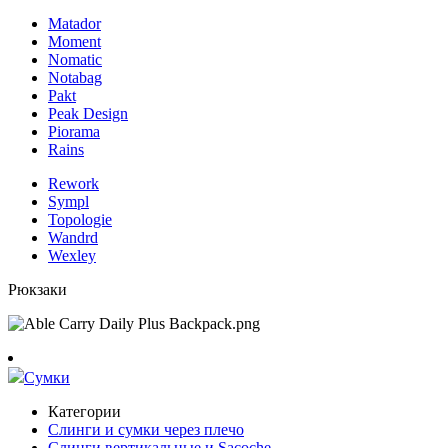
Matador
Moment
Nomatic
Notabag
Pakt
Peak Design
Piorama
Rains
Rework
Sympl
Topologie
Wandrd
Wexley
Рюкзаки
Сумки
Категории
Слинги и сумки через плечо
Слинги вертикальные и Sacoche