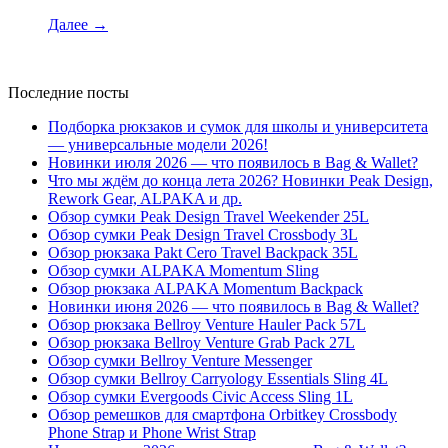
Далее
→
Последние посты
Подборка рюкзаков и сумок для школы и университета
— универсальные модели 2026!
Новинки июля 2026 — что появилось в Bag & Wallet?
Что мы ждём до конца лета 2026? Новинки Peak Design,
Rework Gear, ALPAKA и др.
Обзор сумки Peak Design Travel Weekender 25L
Обзор сумки Peak Design Travel Crossbody 3L
Обзор рюкзака Pakt Cero Travel Backpack 35L
Обзор сумки ALPAKA Momentum Sling
Обзор рюкзака ALPAKA Momentum Backpack
Новинки июня 2026 — что появилось в Bag & Wallet?
Обзор рюкзака Bellroy Venture Hauler Pack 57L
Обзор рюкзака Bellroy Venture Grab Pack 27L
Обзор сумки Bellroy Venture Messenger
Обзор сумки Bellroy Carryology Essentials Sling 4L
Обзор сумки Evergoods Civic Access Sling 1L
Обзор ремешков для смартфона Orbitkey Crossbody
Phone Strap и Phone Wrist Strap