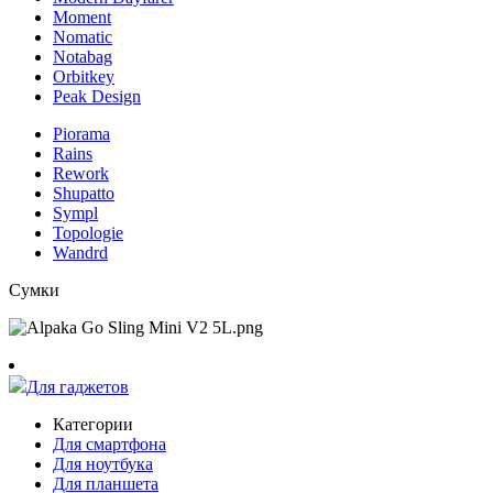
Moment
Nomatic
Notabag
Orbitkey
Peak Design
Piorama
Rains
Rework
Shupatto
Sympl
Topologie
Wandrd
Сумки
Для гаджетов
Категории
Для смартфона
Для ноутбука
Для планшета