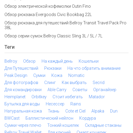
Обзор электрической кофемолки Outin Fino
Обзор рюкзака Evergoods Civic Bookbag 22L
Обзор рюкзака для путешествий Bellroy Transit Travel Pack Pro
38L
Обзор серии сумок Bellroy Classic Sling 3L / 5L / 7L
Теги
Bellroy
Обзор
На каждый день
Кошельки
Для Путешествий
Рюкзаки
На что обратить внимание
Peak Design
Сумки
Кожа
Nomatic
Для фотографов
Слинг
Как выбрать
Secrid
Для командировки
Able Carry
Советы
Органайзер
Heimplanet
Orbitkey
Стоит избегать
Matador
Бутылка для воды
Несессер
Rains
Натуральная кожа
Ткань
Cote et Ciel
Alpaka
Dun
BWCast
Баллистический нейлон
Кордура
Сумки через плечо
Тонкий кошелек
Складные стаканы
Bellroy Travel Wallet
Для ключей
Смарт кошелек