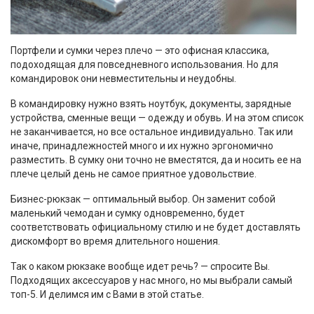
Портфели и сумки через плечо
—
это офисная классика,
подоходящая для повседневного использования. Но для
командировок они невместительны и неудобны.
В командировку нужно взять ноутбук, документы, зарядные
устройства, сменные вещи
—
одежду и обувь. И на этом список
не заканчивается, но все остальное индивидуально. Так или
иначе, принадлежностей много и их нужно эргономично
разместить. В сумку они точно не вместятся, да и носить ее на
плече целый день не самое приятное удовольствие.
Бизнес-рюкзак
—
оптимальный выбор. Он заменит собой
маленький чемодан и сумку одновременно, будет
соответствовать официальному стилю и не будет доставлять
дискомфорт во время длительного ношения.
Так о каком рюкзаке вообще идет речь?
—
спросите Вы.
Подходящих аксессуаров у нас много, но мы выбрали самый
топ-5. И делимся им с Вами в этой статье.