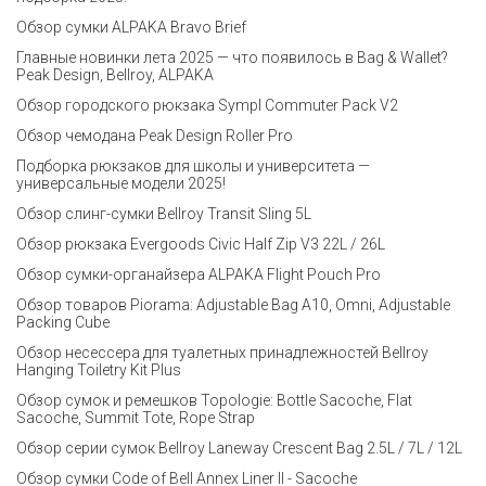
Обзор сумки ALPAKA Bravo Brief
Главные новинки лета 2025 — что появилось в Bag & Wallet?
Peak Design, Bellroy, ALPAKA
Обзор городского рюкзака Sympl Commuter Pack V2
Обзор чемодана Peak Design Roller Pro
Подборка рюкзаков для школы и университета —
универсальные модели 2025!
Обзор слинг-сумки Bellroy Transit Sling 5L
Обзор рюкзака Evergoods Civic Half Zip V3 22L / 26L
Обзор сумки-органайзера ALPAKA Flight Pouch Pro
Обзор товаров Piorama: Adjustable Bag A10, Omni, Adjustable
Packing Cube
Обзор несессера для туалетных принадлежностей Bellroy
Hanging Toiletry Kit Plus
Обзор сумок и ремешков Topologie: Bottle Sacoche, Flat
Sacoche, Summit Tote, Rope Strap
Обзор серии сумок Bellroy Laneway Crescent Bag 2.5L / 7L / 12L
Обзор сумки Code of Bell Annex Liner II - Sacoche