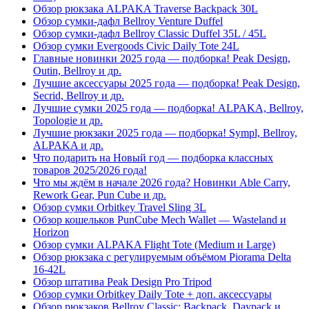
Обзор рюкзака ALPAKA Traverse Backpack 30L
Обзор сумки-дафл Bellroy Venture Duffel
Обзор сумки-дафл Bellroy Classic Duffel 35L / 45L
Обзор сумки Evergoods Civic Daily Tote 24L
Главные новинки 2025 года — подборка! Peak Design,
Outin, Bellroy и др.
Лучшие аксессуары 2025 года — подборка! Peak Design,
Secrid, Bellroy и др.
Лучшие сумки 2025 года — подборка! ALPAKA, Bellroy,
Topologie и др.
Лучшие рюкзаки 2025 года — подборка! Sympl, Bellroy,
ALPAKA и др.
Что подарить на Новый год — подборка классных
товаров 2025/2026 года!
Что мы ждём в начале 2026 года? Новинки Able Carry,
Rework Gear, Pun Cube и др.
Обзор сумки Orbitkey Travel Sling 3L
Обзор кошельков PunCube Mech Wallet — Wasteland и
Horizon
Обзор сумки ALPAKA Flight Tote (Medium и Large)
Обзор рюкзака с регулируемым объёмом Piorama Delta
16-42L
Обзор штатива Peak Design Pro Tripod
Обзор сумки Orbitkey Daily Tote + доп. аксессуары
Обзор рюкзаков Bellroy Classic: Backpack, Daypack и