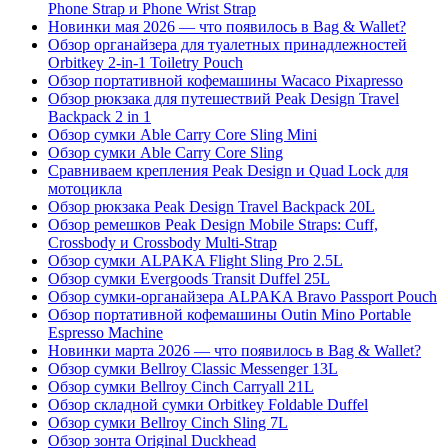
Phone Strap и Phone Wrist Strap
Новинки мая 2026 — что появилось в Bag & Wallet?
Обзор органайзера для туалетных принадлежностей
Orbitkey 2-in-1 Toiletry Pouch
Обзор портативной кофемашины Wacaco Pixapresso
Обзор рюкзака для путешествий Peak Design Travel
Backpack 2 in 1
Обзор сумки Able Carry Core Sling Mini
Обзор сумки Able Carry Core Sling
Сравниваем крепления Peak Design и Quad Lock для
мотоцикла
Обзор рюкзака Peak Design Travel Backpack 20L
Обзор ремешков Peak Design Mobile Straps: Cuff,
Crossbody и Crossbody Multi-Strap
Обзор сумки ALPAKA Flight Sling Pro 2.5L
Обзор сумки Evergoods Transit Duffel 25L
Обзор сумки-органайзера ALPAKA Bravo Passport Pouch
Обзор портативной кофемашины Outin Mino Portable
Espresso Machine
Новинки марта 2026 — что появилось в Bag & Wallet?
Обзор сумки Bellroy Classic Messenger 13L
Обзор сумки Bellroy Cinch Carryall 21L
Обзор складной сумки Orbitkey Foldable Duffel
Обзор сумки Bellroy Cinch Sling 7L
Обзор зонта Original Duckhead