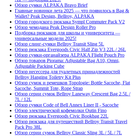
Обзор сумки ALPAKA Bravo Brief
Главные новинки лета 2025 — что появилось в Bag &
Wallet? Peak Design, Bellroy, ALPAKA
Обзор городского рюкзака Sympl Commuter Pack V2
Обзор чемодана Peak Design Roller Pro
Подборка рюкзаков для школы и университета —
универсальные модели 2025!
Обзор слинг-сумки Bellroy Transit Sling 5L
Обзор рюкзака Evergoods Civic Half Zip V3 22L / 26L
Обзор сумки-органайзера ALPAKA Flight Pouch Pro
Обзор товаров Piorama: Adjustable Bag A10, Omni,
Adjustable Packing Cube
Обзор несессера для туалетных принадлежностей
Bellroy Hanging Toiletry Kit Plus
Обзор сумок и ремешков Topologie: Bottle Sacoche, Flat
Sacoche, Summit Tote, Rope Strap
Обзор серии сумок Bellroy Laneway Crescent Bag 2.5L /
7L / 12L
Обзор сумки Code of Bell Annex Liner II - Sacoche
Обзор электрической кофемолки Outin Fino
Обзор рюкзака Evergoods Civic Bookbag 22L
Обзор рюкзака для путешествий Bellroy Transit Travel
Pack Pro 38L
Обзор серии сумок Bellroy Classic Sling 3L / 5L / 7L