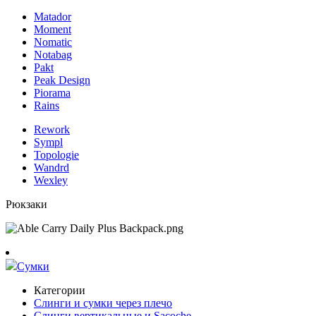
Matador
Moment
Nomatic
Notabag
Pakt
Peak Design
Piorama
Rains
Rework
Sympl
Topologie
Wandrd
Wexley
Рюкзаки
Сумки
Категории
Слинги и сумки через плечо
Слинги вертикальные и Sacoche