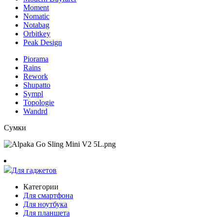
Moment
Nomatic
Notabag
Orbitkey
Peak Design
Piorama
Rains
Rework
Shupatto
Sympl
Topologie
Wandrd
Сумки
Для гаджетов
Категории
Для смартфона
Для ноутбука
Для планшета