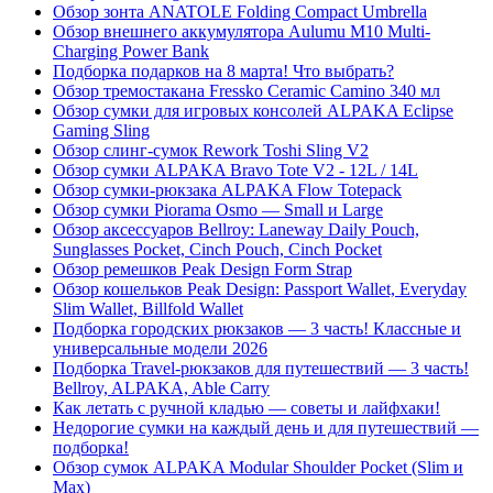
Обзор зонта ANATOLE Folding Compact Umbrella
Обзор внешнего аккумулятора Aulumu M10 Multi-
Charging Power Bank
Подборка подарков на 8 марта! Что выбрать?
Обзор тремостакана Fressko Ceramic Camino 340 мл
Обзор сумки для игровых консолей ALPAKA Eclipse
Gaming Sling
Обзор слинг-сумок Rework Toshi Sling V2
Обзор сумки ALPAKA Bravo Tote V2 - 12L / 14L
Обзор сумки-рюкзака ALPAKA Flow Totepack
Обзор сумки Piorama Osmo — Small и Large
Обзор аксессуаров Bellroy: Laneway Daily Pouch,
Sunglasses Pocket, Cinch Pouch, Cinch Pocket
Обзор ремешков Peak Design Form Strap
Обзор кошельков Peak Design: Passport Wallet, Everyday
Slim Wallet, Billfold Wallet
Подборка городских рюкзаков — 3 часть! Классные и
универсальные модели 2026
Подборка Travel-рюкзаков для путешествий — 3 часть!
Bellroy, ALPAKA, Able Carry
Как летать с ручной кладью — советы и лайфхаки!
Недорогие сумки на каждый день и для путешествий —
подборка!
Обзор сумок ALPAKA Modular Shoulder Pocket (Slim и
Max)