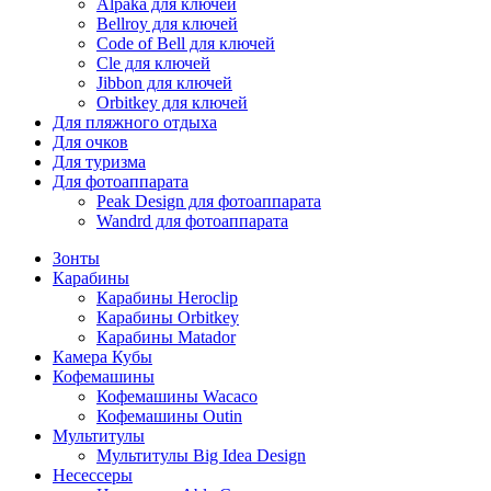
Alpaka для ключей
Bellroy для ключей
Code of Bell для ключей
Cle для ключей
Jibbon для ключей
Orbitkey для ключей
Для пляжного отдыха
Для очков
Для туризма
Для фотоаппарата
Peak Design для фотоаппарата
Wandrd для фотоаппарата
Зонты
Карабины
Карабины Heroclip
Карабины Orbitkey
Карабины Matador
Камера Кубы
Кофемашины
Кофемашины Wacaco
Кофемашины Outin
Мультитулы
Мультитулы Big Idea Design
Несессеры