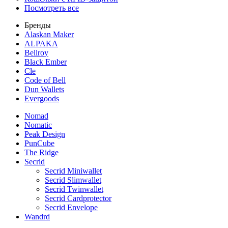
Посмотреть все
Бренды
Alaskan Maker
ALPAKA
Bellroy
Black Ember
Cle
Code of Bell
Dun Wallets
Evergoods
Nomad
Nomatic
Peak Design
PunCube
The Ridge
Secrid
Secrid Miniwallet
Secrid Slimwallet
Secrid Twinwallet
Secrid Cardprotector
Secrid Envelope
Wandrd