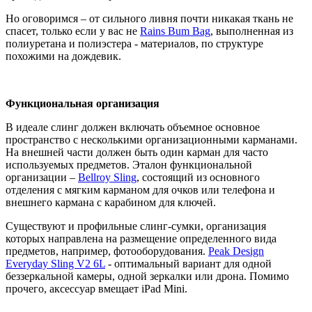
Но оговоримся – от сильного ливня почти никакая ткань не
спасет, только если у вас не
Rains Bum Bag
, выполненная из
полиуретана и полиэстера - материалов, по структуре
похожими на дождевик.
Функциональная организация
В идеале слинг должен включать объемное основное
пространство с несколькими организационными карманами.
На внешней части должен быть один карман для часто
используемых предметов. Эталон функциональной
организации –
Bellroy Sling
, состоящий из основного
отделения с мягким карманом для очков или телефона и
внешнего кармана с карабином для ключей.
Существуют и профильные слинг-сумки, организация
которых направлена на размещение определенного вида
предметов, например, фотооборудования.
Peak Design
Everyday Sling
V2 6L
- оптимальный вариант для одной
беззеркальной камеры, одной зеркалки или дрона. Помимо
прочего, аксессуар вмещает iPad Mini.