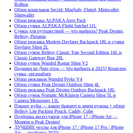
Rolltop
Обзор кошельков Secrid: MagSafe, Fluted, Miniwallet,
Slimwallet
Обзор рюкзака ALPAKA Aero Pack
Обзор сумки ALPAKA Flight Satchel 11L
Сумки для путешествий — что выбрать? Peak Design,
Bellroy, Piorama
Обзор рюкзака Modern Dayfarer Backpack 18L и сумки
Dayfarer Sling 2L
Обзор сумок Bellroy Classic Tote Second Edition 16L и
Classic Gateway Bag 28L
Обзор сумок Wandrd Rogue Sling V2
Подарки ко Дню отца — что выбрать в 2025? Кошелек,
сумка, органайзер
Обзор рюкзаков Wandrd Prvke V4
Обзор сумки Peak Design Outdoor Sling 4L
Обзор рюкзака Peak Design Outdoor Backpack 18L
Обзор сумок Nomatic McKinnon Camera Sling 5L и
Camera Messenger 13L
Пэкинг кубы — какие бывают и зачем нужны + обзор
Bellroy Lite Packing Pouch, Caddy, Cube
Подборка аксессуаров для iPhone 17 / iPhone Air —
Moment и Peak Design!
ЛУЧШИЕ чехлы для iPhone 17 / iPhone 17 Pro / iPhone
Air — подборка 2025!