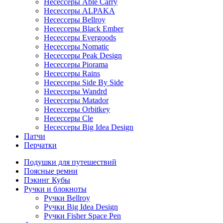
Несессеры Able Carry
Несессеры ALPAKA
Несессеры Bellroy
Несессеры Black Ember
Несессеры Evergoods
Несессеры Nomatic
Несессеры Peak Design
Несессеры Piorama
Несессеры Rains
Несессеры Side By Side
Несессеры Wandrd
Несессеры Matador
Несессеры Orbitkey
Несессеры Cle
Несессеры Big Idea Design
Патчи
Перчатки
Подушки для путешествий
Поясные ремни
Пэкинг Кубы
Ручки и блокноты
Ручки Bellroy
Ручки Big Idea Design
Ручки Fisher Space Pen