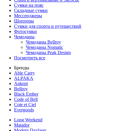
Сумки на пояс
Складные сумки
Мессенджеры
Шопперы
Сумки для спорта и путешествий
Фотосумки
Чемоданы
Чемоданы Bellroy
Чемоданы Nomatic
Чемоданы Peak Design
Посмотреть все
Бренды
Able Carry
ALPAKA
Ankept
Bellroy
Black Ember
Code of Bell
Cote et Ciel
Evergoods
Long Weekend
Matador
Modern Dayfarer