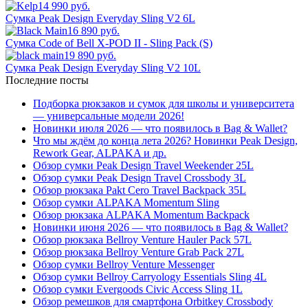
14 990 руб.
Сумка Peak Design Everyday Sling V2 6L
16 890 руб.
Сумка Code of Bell X-POD II - Sling Pack (S)
19 890 руб.
Сумка Peak Design Everyday Sling V2 10L
Последние посты
Подборка рюкзаков и сумок для школы и университета
— универсальные модели 2026!
Новинки июля 2026 — что появилось в Bag & Wallet?
Что мы ждём до конца лета 2026? Новинки Peak Design,
Rework Gear, ALPAKA и др.
Обзор сумки Peak Design Travel Weekender 25L
Обзор сумки Peak Design Travel Crossbody 3L
Обзор рюкзака Pakt Cero Travel Backpack 35L
Обзор сумки ALPAKA Momentum Sling
Обзор рюкзака ALPAKA Momentum Backpack
Новинки июня 2026 — что появилось в Bag & Wallet?
Обзор рюкзака Bellroy Venture Hauler Pack 57L
Обзор рюкзака Bellroy Venture Grab Pack 27L
Обзор сумки Bellroy Venture Messenger
Обзор сумки Bellroy Carryology Essentials Sling 4L
Обзор сумки Evergoods Civic Access Sling 1L
Обзор ремешков для смартфона Orbitkey Crossbody