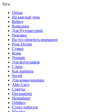
Теги
Обзор
На каждый день
Bellroy
Кошельки
Для Путешествий
Рюкзаки
На что обратить внимание
Peak Design
Сумки
Кожа
Nomatic
Для фотографов
Слинг
Как выбрать
Secrid
Для командировки
Able Carry
Советы
Органайзер
Heimplanet
Orbitkey
Стоит избегать
Matador