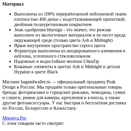
Материал
Выполнена из 100% переработанной нейлоновой ткани
плотностью 400 денье с водотталкивающей пропиткой,
двойным полиуретановым покрытием
Знак одобрения bluesign - это значит, что рюкзак
выполнен из экологичных материалов и не несет вреда
окружающей среде (только цвета Ash и Midnight)
Яркое внутреннее пространство серого цвета
Фурнитура выполнена из анодированного алюминия и
нейлона, усиленного стекловолокном
Надежные и водостойкие молнии UltraZip
Кожаные элементы в цветах Ash и Midnight и детали
Hypalon в цвете Black
Магазин bagandwallet.ru — официальный продавец Peak
Design в России. Мы продаём только оригинальные товары
бренда: фоторюкзаки и городские рюкзаки, чемоданы, сумки
и слинги, ремни для камеры, крепления и клипсы, а также
другие фотоаксессуары. У нас быстрая и бесплатная доставка
по России, Белоруссии и Казахстану.
Mneniya.Pro
С этим товаром часто смотрят: