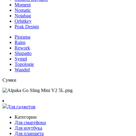
Moment
Nomatic
Notabag
Orbitkey
Peak Design
Piorama
Rains
Rework
Shupatto
Sympl
Topologie
Wandrd
Сумки
Для гаджетов
Категории
Для смартфона
Для ноутбука
Для планшета