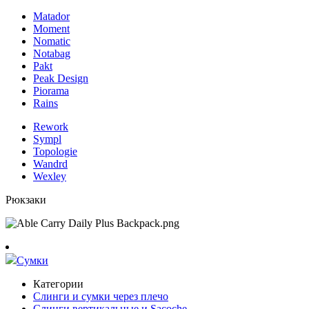
Matador
Moment
Nomatic
Notabag
Pakt
Peak Design
Piorama
Rains
Rework
Sympl
Topologie
Wandrd
Wexley
Рюкзаки
Сумки
Категории
Слинги и сумки через плечо
Слинги вертикальные и Sacoche