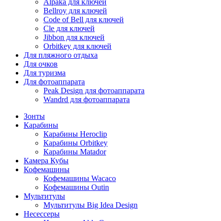
Alpaka для ключей
Bellroy для ключей
Code of Bell для ключей
Cle для ключей
Jibbon для ключей
Orbitkey для ключей
Для пляжного отдыха
Для очков
Для туризма
Для фотоаппарата
Peak Design для фотоаппарата
Wandrd для фотоаппарата
Зонты
Карабины
Карабины Heroclip
Карабины Orbitkey
Карабины Matador
Камера Кубы
Кофемашины
Кофемашины Wacaco
Кофемашины Outin
Мультитулы
Мультитулы Big Idea Design
Несессеры