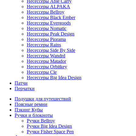
Несессеры Able Carry
Несессеры ALPAKA
Несессеры Bellroy
Несессеры Black Ember
Несессеры Evergoods
Несессеры Nomatic
Несессеры Peak Design
Несессеры Piorama
Несессеры Rains
Несессеры Side By Side
Несессеры Wandrd
Несессеры Matador
Несессеры Orbitkey
Несессеры Cle
Несессеры Big Idea Design
Патчи
Перчатки
Подушки для путешествий
Поясные ремни
Пэкинг Кубы
Ручки и блокноты
Ручки Bellroy
Ручки Big Idea Design
Ручки Fisher Space Pen