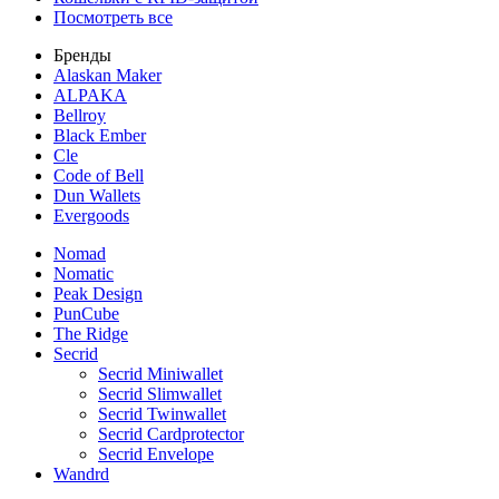
Посмотреть все
Бренды
Alaskan Maker
ALPAKA
Bellroy
Black Ember
Cle
Code of Bell
Dun Wallets
Evergoods
Nomad
Nomatic
Peak Design
PunCube
The Ridge
Secrid
Secrid Miniwallet
Secrid Slimwallet
Secrid Twinwallet
Secrid Cardprotector
Secrid Envelope
Wandrd