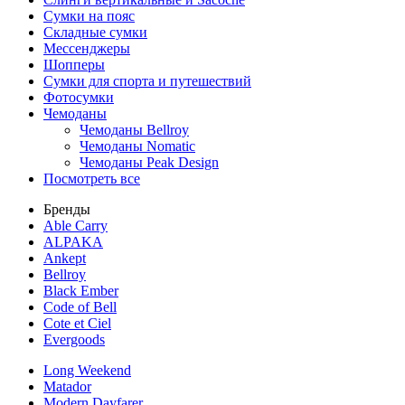
Сумки на пояс
Складные сумки
Мессенджеры
Шопперы
Сумки для спорта и путешествий
Фотосумки
Чемоданы
Чемоданы Bellroy
Чемоданы Nomatic
Чемоданы Peak Design
Посмотреть все
Бренды
Able Carry
ALPAKA
Ankept
Bellroy
Black Ember
Code of Bell
Cote et Ciel
Evergoods
Long Weekend
Matador
Modern Dayfarer