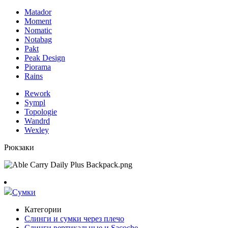
Matador
Moment
Nomatic
Notabag
Pakt
Peak Design
Piorama
Rains
Rework
Sympl
Topologie
Wandrd
Wexley
Рюкзаки
Сумки
Категории
Слинги и сумки через плечо
Слинги вертикальные и Sacoche