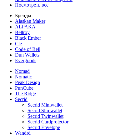
Посмотреть все
Бренды
Alaskan Maker
ALPAKA
Bellroy
Black Ember
Cle
Code of Bell
Dun Wallets
Evergoods
Nomad
Nomatic
Peak Design
PunCube
The Ridge
Secrid
Secrid Miniwallet
Secrid Slimwallet
Secrid Twinwallet
Secrid Cardprotector
Secrid Envelope
Wandrd