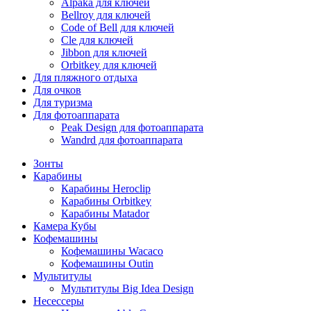
Alpaka для ключей
Bellroy для ключей
Code of Bell для ключей
Cle для ключей
Jibbon для ключей
Orbitkey для ключей
Для пляжного отдыха
Для очков
Для туризма
Для фотоаппарата
Peak Design для фотоаппарата
Wandrd для фотоаппарата
Зонты
Карабины
Карабины Heroclip
Карабины Orbitkey
Карабины Matador
Камера Кубы
Кофемашины
Кофемашины Wacaco
Кофемашины Outin
Мультитулы
Мультитулы Big Idea Design
Несессеры