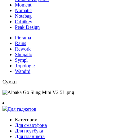
Moment
Nomatic
Notabag
Orbitkey
Peak Design
Piorama
Rains
Rework
Shupatto
Sympl
Topologie
Wandrd
Сумки
Для гаджетов
Категории
Для смартфона
Для ноутбука
Для планшета