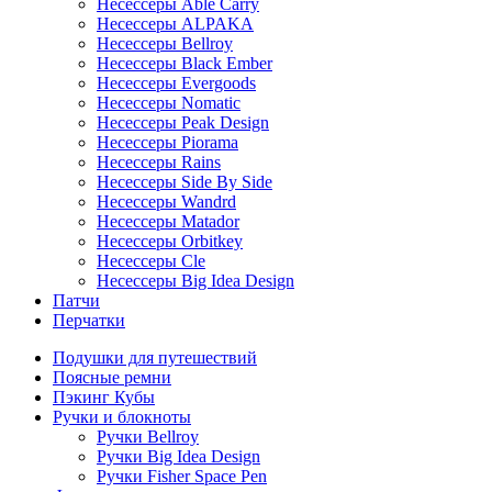
Несессеры Able Carry
Несессеры ALPAKA
Несессеры Bellroy
Несессеры Black Ember
Несессеры Evergoods
Несессеры Nomatic
Несессеры Peak Design
Несессеры Piorama
Несессеры Rains
Несессеры Side By Side
Несессеры Wandrd
Несессеры Matador
Несессеры Orbitkey
Несессеры Cle
Несессеры Big Idea Design
Патчи
Перчатки
Подушки для путешествий
Поясные ремни
Пэкинг Кубы
Ручки и блокноты
Ручки Bellroy
Ручки Big Idea Design
Ручки Fisher Space Pen