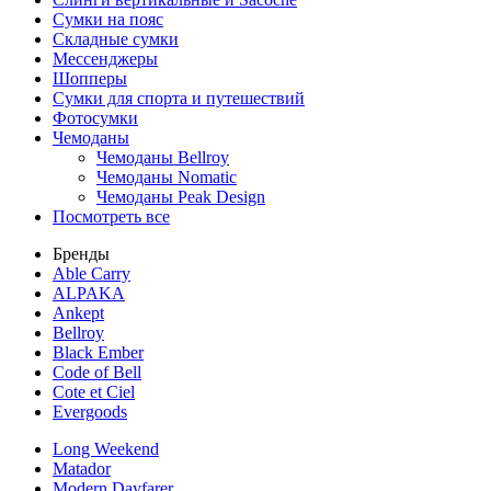
Сумки на пояс
Складные сумки
Мессенджеры
Шопперы
Сумки для спорта и путешествий
Фотосумки
Чемоданы
Чемоданы Bellroy
Чемоданы Nomatic
Чемоданы Peak Design
Посмотреть все
Бренды
Able Carry
ALPAKA
Ankept
Bellroy
Black Ember
Code of Bell
Cote et Ciel
Evergoods
Long Weekend
Matador
Modern Dayfarer