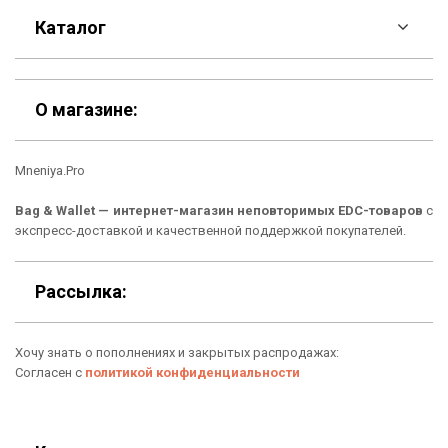
F.A.Q
Каталог
Контакты
Скидки
Шоурум
О магазине:
Кошельки
Материалы
Bag & Wallet — интернет-магазин неповторимых EDC-товаров
с
Рюкзаки
Способы оплаты
экспресс-доставкой и качественной поддержкой покупателей.
Сумки
Подарочные сертификаты
Рассылка:
Для гаджетов
Доставка
Аксессуары
Хочу знать о пополнениях и закрытых распродажах:
О нас
Согласен с
политикой конфиденциальности
Новинки
Отзывы о Bag & Wallet
Популярные товары
Блог
Контакты:
Подарки
Гарантия