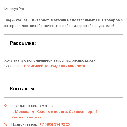
Кошельки
Материалы
Mneniya.Pro
Рюкзаки
Способы оплаты
Bag & Wallet — интернет-магазин неповторимых EDC-товаров
с
Сумки
Подарочные сертификаты
экспресс-доставкой и качественной поддержкой покупателей.
Для гаджетов
Доставка
Рассылка:
Аксессуары
О нас
Хочу знать о пополнениях и закрытых распродажах:
Новинки
Отзывы о Bag & Wallet
Согласен с
политикой конфиденциальности
Популярные товары
Блог
Подарки
Гарантия
Контакты:
Условия возврата
Заходите к нам в магазин:
Оферта
г. Москва, м. Красные ворота, Орликов пер., 6
Как нас найти>>
Политика конфиденциальности
Позвоните нам:
+7 (495) 374 92 25