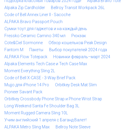
Подборка классных товаров 2024 года!
Alpaka Bravo Tote
Alpaka Zip Cardholder
Bellroy Transit Workpack 26L
Code of Bell Annex Liner II - Sacoche
ALPAKA Bravo Passport Pouch
Сумки тоут для гаджетов и на каждый день
Fressko Ceramic Camino 340 мл
Рюкзак
Cote&Ciel Sormonne
Обзор кошельков Peak Design
Fantom M
Пакеты
Выбор покупателей 2024 года
ALPAKA Flow Totepack
Новинки февраль–март 2024
Alpaka Elements Tech Case и Tech Case Max
Moment Everything Sling 2L
Code of Bell X-CASE - 3-Way Brief Pack
Mujjo для iPhone 14 Pro
Orbitkey Desk Mat Slim
Pioneer Savant Pack
Orbitkey Crossbody Phone Strap и Phone Wrist Strap
Long Weekend Santa Fe Shoulder Bag 3L
Moment Rugged Camera Sling 10L
Учим английский 1 апреля с Баганд Валет!
ALPAKA Metro Sling Max
Bellroy Note Sleeve