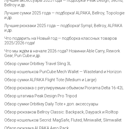
Лучшие аксессуары 2025 года — подборка! Peak Design, Secrid,
Bellroy и др.
Лучшие сумки 2025 года — подборка! ALPAKA, Bellroy, Topologie
и др.
Лучшие рюкзаки 2025 года — подборка! Sympl, Bellroy, ALPAKA
и др.
Что подарить на Новый год — подборка классных товаров
2025/2026 года!
Что мы ждём в начале 2026 года? Новинки Able Carry, Rework
Gear, Pun Cube и др.
Обзор сумки Orbitkey Travel Sling 3L
Обзор кошельков PunCube Mech Wallet — Wasteland и Horizon
Обзор сумки ALPAKA Flight Tote (Medium и Large)
Обзор рюкзака с регулируемым объёмом Piorama Delta 16-42L
Обзор штатива Peak Design Pro Tripod
Обзор сумки Orbitkey Daily Tote + доп. аксессуары
Обзор рюкзаков Bellroy Classic: Backpack, Daypack и Rolltop
Обзор кошельков Secrid: MagSafe, Fluted, Miniwallet, Slimwallet
Обзор рюкзака ALPAKA Aero Pack