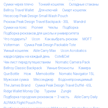
Сумки через плечо
Тонкий кошелек
Складные стаканы
Bellroy Travel Wallet
Для ключей
Смарт кошелек
Несессер Peak Design Small Wash Pouch
Рюкзак Peak Design Travel Backpack - 30L
Wandrd
Сумки на пояс
Pioneer
Чехлы
Подборка
Подборка рюкзаков для школы и университета
Что подарить?
Ucon
Как выбрать рюкзак
MOFT
Volterman
Сумка Peak Design Packable Tote
Умный кошелек
Able Carry Max
Ucon Acrobatics
кардхолдеры на каждый день
Cote&Ciel
Чек-лист перед путешествием
Nomatic Camera Pack
Bellroy Classic Backpack
Умные блокноты
Камера
Que Bottle
Нож
Memobottle
Nomatic Navigator 15L
Мужская сумка
Мессенджер
Водонепроницаемый
The James Brand
Сумка Peak Design Travel Duffel - 65L
Ridge Wallet Money Clip
Туризм
Zungle
Подборка городских рюкзаков — 3 часть
Able Carry Daily
ALPAKA Flight Pouch Pro