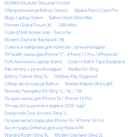
ALPAKA Modular Shoulder Pocket
Обзор рюкзаков Bellroy Classic
Alpaka Pencil Case Pro
Mujjo Laptop Sleeve
Native Union Desk Mat
Pioneer Global Pouch XL
24Bottles
Code of Bell Annex Liner - Sacoche
Modern Dayfarer Backpack 18L
Советы и лайфхаки для полётов с ручной кладью
ЛУЧШИЕ чехлы для iPhone 17 / iPhone 17 Pro / iPhone Air
Fold Aluminium Laptop Stand
Code of Bell X-Type Backpack
Как летать с ручной кладью
Alpaka Go Sling
Bellroy Transit Sling 5L
Orbitkey Key Organiser
Обзор аксессуаров Bellroy
Wexley Wayne Ultra-Light
Nomatic Navigator RS Sling 1L / 6L / 10L
Лучшие чехлы для iPhone 16 / iPhone 16 Pro
Что мы больше всего ждём в 2025 году?
Evergoods Civic Access Sling 1L
Лучшие аксессуары для iPhone 16 / iPhone 16 Pro
Аксессуары Deltahub для ноутбука и ПК
Wandrd Roam Sling 9L
Modern Dayfarer Sling 2L