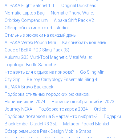
ALPAKA Flight Satchel 11L
Original Duckhead
Nomatic Laptop Bag
Nomatic Phone Wallet
Orbitkey Compendium
Alpaka Shift Pack V2
Обзор объективов от rbl.studio
Стильные рюкзаки на каждый день
ALPAKA Vertex Pouch Mini
Как выбрать кошелек
Code of Bell X-POD Sling Pack (S)
Aulumu G03 Multi-Tool Magnetic Metal Wallet
Topologie: Bottle Sacoche
Что взять для отдыха на природе?
Go Sling Mini
City Grip
Bellroy Carryology Essentials Sling 4L
ALPAKA Bravo Backpack
Подборка стильных городских рюкзаков!
Новинки июля 2024
Новинки октября-ноября 2023
Journey NEXA
Подборка товаров 2024
Ortlieb
Подборка подарков на 8 марта! Что выбрать?
Подарки
Black Ember Citadel R3 25L
Matador Pocket Blanket
Обзор ремешков Peak Design Mobile Straps