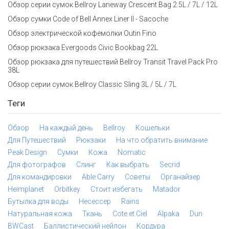
Обзор серии сумок Bellroy Laneway Crescent Bag 2.5L / 7L / 12L
Обзор сумки Code of Bell Annex Liner II - Sacoche
Обзор электрической кофемолки Outin Fino
Обзор рюкзака Evergoods Civic Bookbag 22L
Обзор рюкзака для путешествий Bellroy Transit Travel Pack Pro
38L
Обзор серии сумок Bellroy Classic Sling 3L / 5L / 7L
Теги
Обзор
На каждый день
Bellroy
Кошельки
Для Путешествий
Рюкзаки
На что обратить внимание
Peak Design
Сумки
Кожа
Nomatic
Для фотографов
Слинг
Как выбрать
Secrid
Для командировки
Able Carry
Советы
Органайзер
Heimplanet
Orbitkey
Стоит избегать
Matador
Бутылка для воды
Несессер
Rains
Натуральная кожа
Ткань
Cote et Ciel
Alpaka
Dun
BWCast
Баллистический нейлон
Кордура