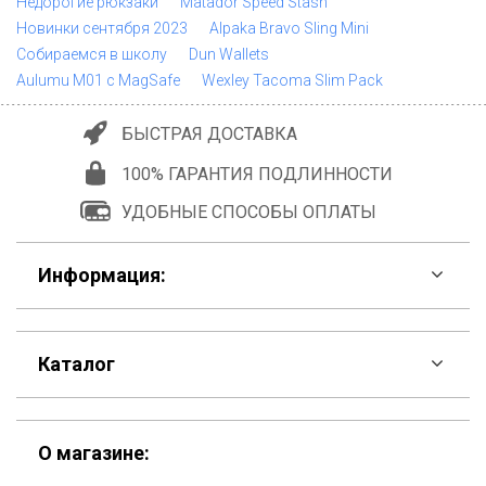
Недорогие рюкзаки
Matador Speed Stash
Новинки сентября 2023
Alpaka Bravo Sling Mini
Собираемся в школу
Dun Wallets
Aulumu M01 с MagSafe
Wexley Tacoma Slim Pack
БЫСТРАЯ ДОСТАВКА
100% ГАРАНТИЯ ПОДЛИННОСТИ
УДОБНЫЕ СПОСОБЫ ОПЛАТЫ
Информация:
F.A.Q
Каталог
Контакты
Скидки
Шоурум
О магазине: