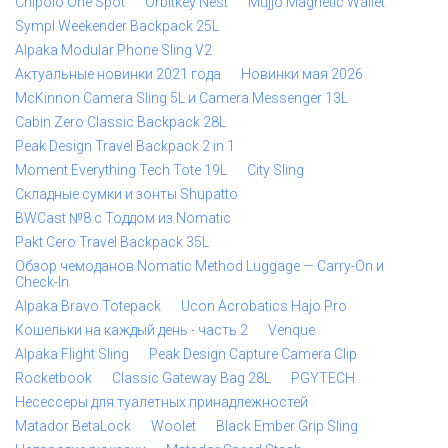
Chipolo One Spot
Orbitkey Nest
Mujjo Magnetic Wallet
Sympl Weekender Backpack 25L
Alpaka Modular Phone Sling V2
Актуальные новинки 2021 года
Новинки мая 2026
McKinnon Camera Sling 5L и Camera Messenger 13L
Cabin Zero Classic Backpack 28L
Peak Design Travel Backpack 2 in 1
Moment Everything Tech Tote 19L
City Sling
Складные сумки и зонты Shupatto
BWCast №8 с Тоддом из Nomatic
Pakt Cero Travel Backpack 35L
Обзор чемоданов Nomatic Method Luggage — Carry-On и
Check-In
Alpaka Bravo Totepack
Ucon Acrobatics Hajo Pro
Кошельки на каждый день - часть 2
Venque
Alpaka Flight Sling
Peak Design Capture Camera Clip
Rocketbook
Classic Gateway Bag 28L
PGYTECH
Несессеры для туалетных принадлежностей
Matador BetaLock
Woolet
Black Ember Grip Sling