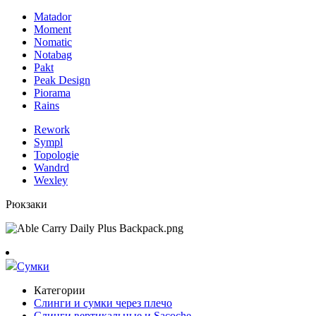
Matador
Moment
Nomatic
Notabag
Pakt
Peak Design
Piorama
Rains
Rework
Sympl
Topologie
Wandrd
Wexley
Рюкзаки
Сумки
Категории
Слинги и сумки через плечо
Слинги вертикальные и Sacoche