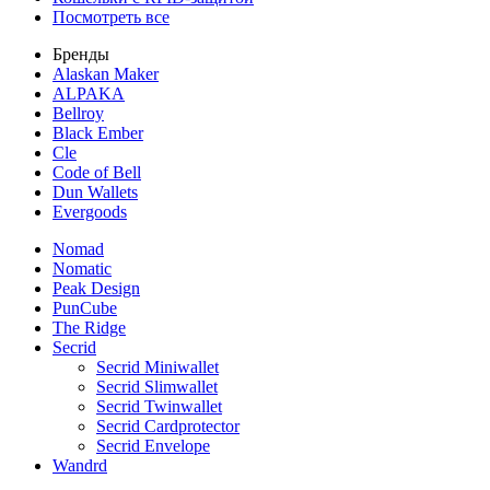
Посмотреть все
Бренды
Alaskan Maker
ALPAKA
Bellroy
Black Ember
Cle
Code of Bell
Dun Wallets
Evergoods
Nomad
Nomatic
Peak Design
PunCube
The Ridge
Secrid
Secrid Miniwallet
Secrid Slimwallet
Secrid Twinwallet
Secrid Cardprotector
Secrid Envelope
Wandrd