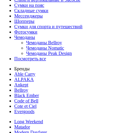
Сумки на пояс
Складные сумки
Мессенджеры
Шопперы
Сумки для спорта и путешествий
Фотосумки
Чемоданы
Чемоданы Bellroy
Чемоданы Nomatic
Чемоданы Peak Design
Посмотреть все
Бренды
Able Carry
ALPAKA
Ankept
Bellroy
Black Ember
Code of Bell
Cote et Ciel
Evergoods
Long Weekend
Matador
Modern Dayfarer