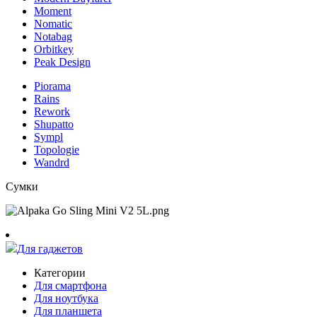
Moment
Nomatic
Notabag
Orbitkey
Peak Design
Piorama
Rains
Rework
Shupatto
Sympl
Topologie
Wandrd
Сумки
Для гаджетов
Категории
Для смартфона
Для ноутбука
Для планшета