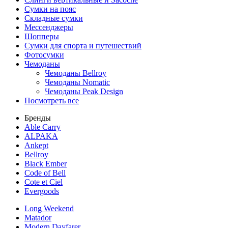
Сумки на пояс
Складные сумки
Мессенджеры
Шопперы
Сумки для спорта и путешествий
Фотосумки
Чемоданы
Чемоданы Bellroy
Чемоданы Nomatic
Чемоданы Peak Design
Посмотреть все
Бренды
Able Carry
ALPAKA
Ankept
Bellroy
Black Ember
Code of Bell
Cote et Ciel
Evergoods
Long Weekend
Matador
Modern Dayfarer