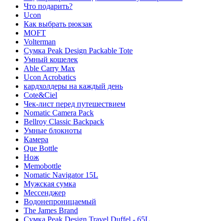
Что подарить?
Ucon
Как выбрать рюкзак
MOFT
Volterman
Сумка Peak Design Packable Tote
Умный кошелек
Able Carry Max
Ucon Acrobatics
кардхолдеры на каждый день
Cote&Ciel
Чек-лист перед путешествием
Nomatic Camera Pack
Bellroy Classic Backpack
Умные блокноты
Камера
Que Bottle
Нож
Memobottle
Nomatic Navigator 15L
Мужская сумка
Мессенджер
Водонепроницаемый
The James Brand
Сумка Peak Design Travel Duffel - 65L