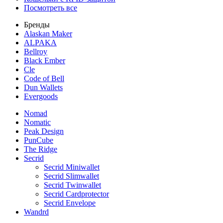
Посмотреть все
Бренды
Alaskan Maker
ALPAKA
Bellroy
Black Ember
Cle
Code of Bell
Dun Wallets
Evergoods
Nomad
Nomatic
Peak Design
PunCube
The Ridge
Secrid
Secrid Miniwallet
Secrid Slimwallet
Secrid Twinwallet
Secrid Cardprotector
Secrid Envelope
Wandrd