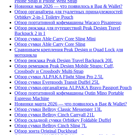
Phone Strap и Phone Wrist Strap
Новинки мая 2026 — что появилось в Bag & Wallet?
Обзор органайзера для туалетных принадлежностей
Orbitkey 2-in-1 Toiletry Pouch
Обзор портативной кофемашины Wacaco Pixapresso
Обзор рюкзака для путешествий Peak Design Travel
Backpack 2 in 1
Обзор сумки Able Carry Core Sling Mini
Обзор сумки Able Carry Core Sling
Сравниваем крепления Peak Design и Quad Lock для
мотоцикла
Обзор рюкзака Peak Design Travel Backpack 20L
Обзор ремешков Peak Design Mobile Straps: Cuff,
Crossbody и Crossbody Multi-Strap
Обзор сумки ALPAKA Flight Sling Pro 2.5L
Обзор сумки Evergoods Transit Duffel 25L
Обзор сумки-органайзера ALPAKA Bravo Passport Pouch
Обзор портативной кофемашины Outin Mino Portable
Espresso Machine
Новинки марта 2026 — что появилось в Bag & Wallet?
Обзор сумки Bellroy Classic Messenger 13L
Обзор сумки Bellroy Cinch Carryall 21L
Обзор складной сумки Orbitkey Foldable Duffel
Обзор сумки Bellroy Cinch Sling 7L
Обзор зонта Original Duckhead