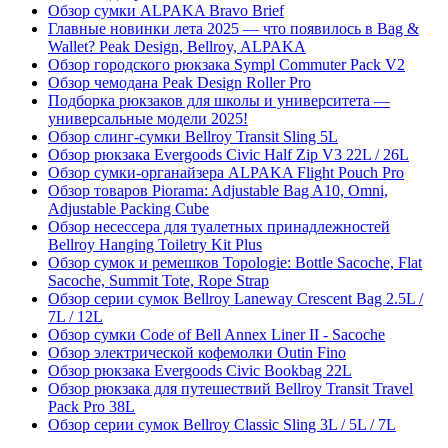
Обзор сумки ALPAKA Bravo Brief
Главные новинки лета 2025 — что появилось в Bag &
Wallet? Peak Design, Bellroy, ALPAKA
Обзор городского рюкзака Sympl Commuter Pack V2
Обзор чемодана Peak Design Roller Pro
Подборка рюкзаков для школы и университета —
универсальные модели 2025!
Обзор слинг-сумки Bellroy Transit Sling 5L
Обзор рюкзака Evergoods Civic Half Zip V3 22L / 26L
Обзор сумки-органайзера ALPAKA Flight Pouch Pro
Обзор товаров Piorama: Adjustable Bag A10, Omni,
Adjustable Packing Cube
Обзор несессера для туалетных принадлежностей
Bellroy Hanging Toiletry Kit Plus
Обзор сумок и ремешков Topologie: Bottle Sacoche, Flat
Sacoche, Summit Tote, Rope Strap
Обзор серии сумок Bellroy Laneway Crescent Bag 2.5L /
7L / 12L
Обзор сумки Code of Bell Annex Liner II - Sacoche
Обзор электрической кофемолки Outin Fino
Обзор рюкзака Evergoods Civic Bookbag 22L
Обзор рюкзака для путешествий Bellroy Transit Travel
Pack Pro 38L
Обзор серии сумок Bellroy Classic Sling 3L / 5L / 7L