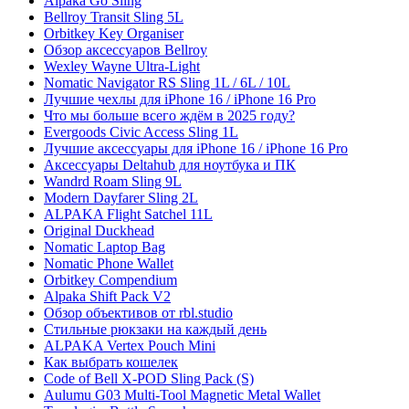
Alpaka Go Sling
Bellroy Transit Sling 5L
Orbitkey Key Organiser
Обзор аксессуаров Bellroy
Wexley Wayne Ultra-Light
Nomatic Navigator RS Sling 1L / 6L / 10L
Лучшие чехлы для iPhone 16 / iPhone 16 Pro
Что мы больше всего ждём в 2025 году?
Evergoods Civic Access Sling 1L
Лучшие аксессуары для iPhone 16 / iPhone 16 Pro
Аксессуары Deltahub для ноутбука и ПК
Wandrd Roam Sling 9L
Modern Dayfarer Sling 2L
ALPAKA Flight Satchel 11L
Original Duckhead
Nomatic Laptop Bag
Nomatic Phone Wallet
Orbitkey Compendium
Alpaka Shift Pack V2
Обзор объективов от rbl.studio
Стильные рюкзаки на каждый день
ALPAKA Vertex Pouch Mini
Как выбрать кошелек
Code of Bell X-POD Sling Pack (S)
Aulumu G03 Multi-Tool Magnetic Metal Wallet