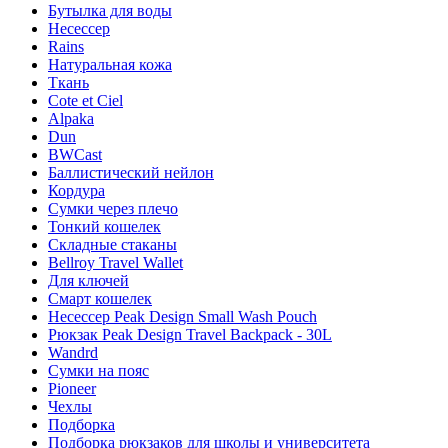
Бутылка для воды
Несессер
Rains
Натуральная кожа
Ткань
Cote et Ciel
Alpaka
Dun
BWCast
Баллистический нейлон
Кордура
Сумки через плечо
Тонкий кошелек
Складные стаканы
Bellroy Travel Wallet
Для ключей
Смарт кошелек
Несессер Peak Design Small Wash Pouch
Рюкзак Peak Design Travel Backpack - 30L
Wandrd
Сумки на пояс
Pioneer
Чехлы
Подборка
Подборка рюкзаков для школы и университета