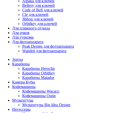
Alpaka для ключей
Bellroy для ключей
Code of Bell для ключей
Cle для ключей
Jibbon для ключей
Orbitkey для ключей
Для пляжного отдыха
Для очков
Для туризма
Для фотоаппарата
Peak Design для фотоаппарата
Wandrd для фотоаппарата
Зонты
Карабины
Карабины Heroclip
Карабины Orbitkey
Карабины Matador
Камера Кубы
Кофемашины
Кофемашины Wacaco
Кофемашины Outin
Мультитулы
Мультитулы Big Idea Design
Несессеры