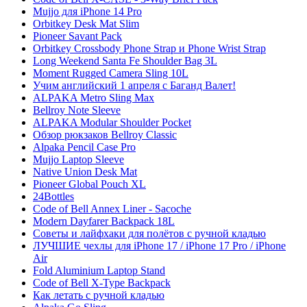
Mujjo для iPhone 14 Pro
Orbitkey Desk Mat Slim
Pioneer Savant Pack
Orbitkey Crossbody Phone Strap и Phone Wrist Strap
Long Weekend Santa Fe Shoulder Bag 3L
Moment Rugged Camera Sling 10L
Учим английский 1 апреля с Баганд Валет!
ALPAKA Metro Sling Max
Bellroy Note Sleeve
ALPAKA Modular Shoulder Pocket
Обзор рюкзаков Bellroy Classic
Alpaka Pencil Case Pro
Mujjo Laptop Sleeve
Native Union Desk Mat
Pioneer Global Pouch XL
24Bottles
Code of Bell Annex Liner - Sacoche
Modern Dayfarer Backpack 18L
Советы и лайфхаки для полётов с ручной кладью
ЛУЧШИЕ чехлы для iPhone 17 / iPhone 17 Pro / iPhone
Air
Fold Aluminium Laptop Stand
Code of Bell X-Type Backpack
Как летать с ручной кладью