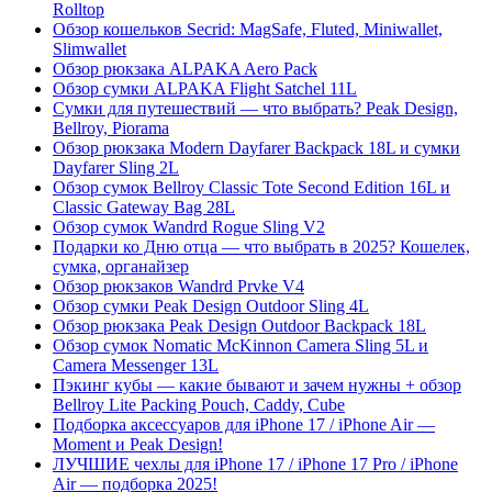
Rolltop
Обзор кошельков Secrid: MagSafe, Fluted, Miniwallet,
Slimwallet
Обзор рюкзака ALPAKA Aero Pack
Обзор сумки ALPAKA Flight Satchel 11L
Сумки для путешествий — что выбрать? Peak Design,
Bellroy, Piorama
Обзор рюкзака Modern Dayfarer Backpack 18L и сумки
Dayfarer Sling 2L
Обзор сумок Bellroy Classic Tote Second Edition 16L и
Classic Gateway Bag 28L
Обзор сумок Wandrd Rogue Sling V2
Подарки ко Дню отца — что выбрать в 2025? Кошелек,
сумка, органайзер
Обзор рюкзаков Wandrd Prvke V4
Обзор сумки Peak Design Outdoor Sling 4L
Обзор рюкзака Peak Design Outdoor Backpack 18L
Обзор сумок Nomatic McKinnon Camera Sling 5L и
Camera Messenger 13L
Пэкинг кубы — какие бывают и зачем нужны + обзор
Bellroy Lite Packing Pouch, Caddy, Cube
Подборка аксессуаров для iPhone 17 / iPhone Air —
Moment и Peak Design!
ЛУЧШИЕ чехлы для iPhone 17 / iPhone 17 Pro / iPhone
Air — подборка 2025!