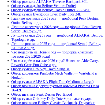
Обзор рюкзака ALPAKA Traverse Backpack 30L
Обзор сумки-дафл Bellroy Venture Duffel
Обзор сумки-дафл Bellroy Classic Duffel 35L / 45L
Обзор сумки Evergoods Civic Daily Tote 24L
Главные новинки 2025 года — подборка! Peak Design,
Outin, Bellroy и др.
Лучшие аксессуары 2025 года — подборка! Peak Design,
Secrid, Bellroy и др.
Лучшие сумки 2025 года — подборка! ALPAKA, Bellroy,
Topologie и др.
Лучшие рюкзаки 2025 года — подборка! Sympl, Bellroy,
ALPAKA и др.
Что подарить на Новый год — подборка классных
товаров 2025/2026 года!
Что мы ждём в начале 2026 года? Новинки Able Carry,
Rework Gear, Pun Cube и др.
Обзор сумки Orbitkey Travel Sling 3L
Обзор кошельков PunCube Mech Wallet — Wasteland и
Horizon
Обзор сумки ALPAKA Flight Tote (Medium и Large)
Обзор рюкзака с регулируемым объёмом Piorama Delta
16-42L
Обзор штатива Peak Design Pro Tripod
Обзор сумки Orbitkey Daily Tote + доп. аксессуары
Обзор рюкзаков Bellroy Classic: Backpack, Daypack и