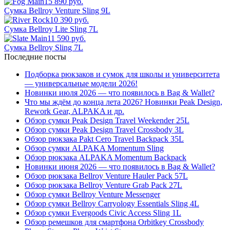
15 890 руб.
Сумка Bellroy Venture Sling 9L
10 390 руб.
Сумка Bellroy Lite Sling 7L
11 590 руб.
Сумка Bellroy Sling 7L
Последние посты
Подборка рюкзаков и сумок для школы и университета
— универсальные модели 2026!
Новинки июля 2026 — что появилось в Bag & Wallet?
Что мы ждём до конца лета 2026? Новинки Peak Design,
Rework Gear, ALPAKA и др.
Обзор сумки Peak Design Travel Weekender 25L
Обзор сумки Peak Design Travel Crossbody 3L
Обзор рюкзака Pakt Cero Travel Backpack 35L
Обзор сумки ALPAKA Momentum Sling
Обзор рюкзака ALPAKA Momentum Backpack
Новинки июня 2026 — что появилось в Bag & Wallet?
Обзор рюкзака Bellroy Venture Hauler Pack 57L
Обзор рюкзака Bellroy Venture Grab Pack 27L
Обзор сумки Bellroy Venture Messenger
Обзор сумки Bellroy Carryology Essentials Sling 4L
Обзор сумки Evergoods Civic Access Sling 1L
Обзор ремешков для смартфона Orbitkey Crossbody