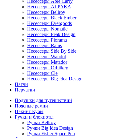
Несессеры Able Carry
Несессеры ALPAKA
Несессеры Bellroy
Несессеры Black Ember
Несессеры Evergoods
Несессеры Nomatic
Несессеры Peak Design
Несессеры Piorama
Несессеры Rains
Несессеры Side By Side
Несессеры Wandrd
Несессеры Matador
Несессеры Orbitkey
Несессеры Cle
Несессеры Big Idea Design
Патчи
Перчатки
Подушки для путешествий
Поясные ремни
Пэкинг Кубы
Ручки и блокноты
Ручки Bellroy
Ручки Big Idea Design
Ручки Fisher Space Pen