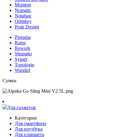
Moment
Nomatic
Notabag
Orbitkey
Peak Design
Piorama
Rains
Rework
Shupatto
Sympl
Topologie
Wandrd
Сумки
Для гаджетов
Категории
Для смартфона
Для ноутбука
Для планшета