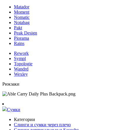
Matador
Moment
Nomatic
Notabag
Pakt
Peak Design
Piorama
Rains
Rework
Sympl
Topologie
Wandrd
Wexley
Рюкзаки
Сумки
Категории
Слинги и сумки через плечо
Слинги вертикальные и Sacoche