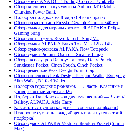
Обзор зонта ANATOLE Folding Compact Umbrella
Обзор внешнего аккумулятора Aulumu M10 Multi-
Charging Power Bank
Подборка подарков на 8 марта! Что выбрать?
Обзор тремостакана Fressko Ceramic Camino 340 мл
Обзор сумки для игровых консолей ALPAKA Eclipse
Gaming Sling
Обзор слинг-сумок Rework Toshi Sling V2
Обзор сумки ALPAKA Bravo Tote V2 - 12L / 14L
Обзор сумки-рюкзака ALPAKA Flow Totepack
Обзор сумки Piorama Osmo — Small и Large
Обзор аксессуаров Bellroy: Laneway Daily Pouch,
Sunglasses Pocket, Cinch Pouch, Cinch Pocket
Обзор ремешков Peak Design Form Strap
Обзор кошельков Peak Design: Passport Wallet, Everyday
Slim Wallet, Billfold Wallet
Подборка городских рюкзаков — 3 часть! Классные и
универсальные модели 2026
Подборка Travel-рюкзаков для путешествий — 3 часть!
Bellroy, ALPAKA, Able Carry
Как летать с ручной кладью — советы и лайфхаки!
Недорогие сумки на каждый день и для путешествий —
подборка!
Обзор сумок ALPAKA Modular Shoulder Pocket (Slim и
Max)