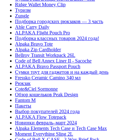
Ridge Wallet Money Clip
Туризм
Zungle
Подборка городских рюкзаков — 3 часть
Able Carry Daily
ALPAKA Flight Pouch Pro
Подборка классных товаров 2024 года!
Alpaka Bravo Tote
Alpaka Zip Cardholder
Bellroy Transit Workpack 26L
Code of Bell Annex Liner II - Sacoche
ALPAKA Bravo Passport Pouch
Сумки тоут для гаджетов и на каждый день
Fressko Ceramic Camino 340 мл
Рюкзак
Cote&Ciel Sormonne
Обзор кошельков Peak Design
Fantom M
Пакеты
Выбор покупателей 2024 года
ALPAKA Flow Totepack
Новинки февраль–март 2024
Alpaka Elements Tech Case и Tech Case Max
Moment Everything Sling 2L
Code of Bell X-CASE - 3-Way Brief Pack