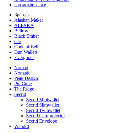
Посмотреть все
Бренды
Alaskan Maker
ALPAKA
Bellroy
Black Ember
Cle
Code of Bell
Dun Wallets
Evergoods
Nomad
Nomatic
Peak Design
PunCube
The Ridge
Secrid
Secrid Miniwallet
Secrid Slimwallet
Secrid Twinwallet
Secrid Cardprotector
Secrid Envelope
Wandrd