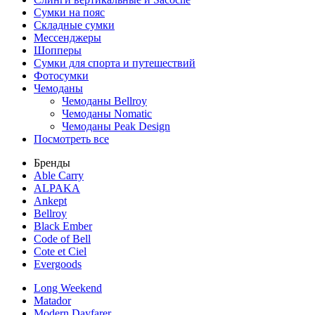
Сумки на пояс
Складные сумки
Мессенджеры
Шопперы
Сумки для спорта и путешествий
Фотосумки
Чемоданы
Чемоданы Bellroy
Чемоданы Nomatic
Чемоданы Peak Design
Посмотреть все
Бренды
Able Carry
ALPAKA
Ankept
Bellroy
Black Ember
Code of Bell
Cote et Ciel
Evergoods
Long Weekend
Matador
Modern Dayfarer