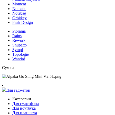
Moment
Nomatic
Notabag
Orbitkey
Peak Design
Piorama
Rains
Rework
Shupatto
Sympl
Topologie
Wandrd
Сумки
Для гаджетов
Категории
Для смартфона
Для ноутбука
Для планшета