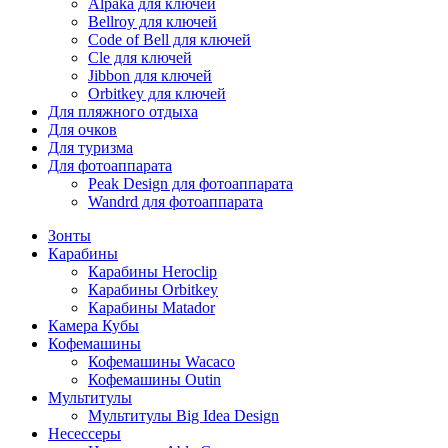
Alpaka для ключей
Bellroy для ключей
Code of Bell для ключей
Cle для ключей
Jibbon для ключей
Orbitkey для ключей
Для пляжного отдыха
Для очков
Для туризма
Для фотоаппарата
Peak Design для фотоаппарата
Wandrd для фотоаппарата
Зонты
Карабины
Карабины Heroclip
Карабины Orbitkey
Карабины Matador
Камера Кубы
Кофемашины
Кофемашины Wacaco
Кофемашины Outin
Мультитулы
Мультитулы Big Idea Design
Несессеры