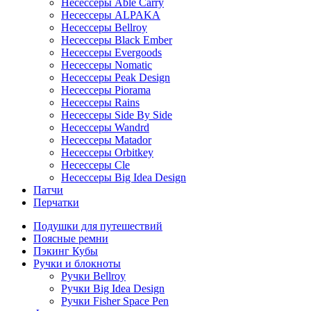
Несессеры Able Carry
Несессеры ALPAKA
Несессеры Bellroy
Несессеры Black Ember
Несессеры Evergoods
Несессеры Nomatic
Несессеры Peak Design
Несессеры Piorama
Несессеры Rains
Несессеры Side By Side
Несессеры Wandrd
Несессеры Matador
Несессеры Orbitkey
Несессеры Cle
Несессеры Big Idea Design
Патчи
Перчатки
Подушки для путешествий
Поясные ремни
Пэкинг Кубы
Ручки и блокноты
Ручки Bellroy
Ручки Big Idea Design
Ручки Fisher Space Pen