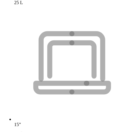
25 L
15”