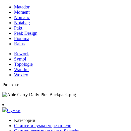
Matador
Moment
Nomatic
Notabag
Pakt
Peak Design
Piorama
Rains
Rework
Sympl
Topologie
Wandrd
Wexley
Рюкзаки
Сумки
Категории
Слинги и сумки через плечо
Слинги вертикальные и Sacoche