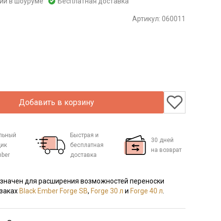
чии в шоуруме
Бесплатная доставка
Артикул:
060011
Добавить в корзину
льный
Быстрая и
30 дней
ик
бесплатная
на возврат
mber
доставка
значен для расширения возможностей переноски
кзаках
Black Ember Forge SB
,
Forge 30 л
и
Forge 40 л
.