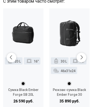
С этим товаром часто смотрят:
20 L
16”
30 L
16”
46x31x24
Сумка Black Ember
Рюкзак-сумка Black
Forge SB 20L
Ember Forge 30
26 590 руб.
35 890 руб.