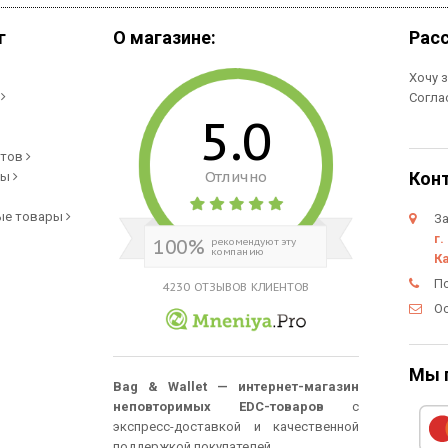
г
О магазине:
Рас
Хочу 
и
Согла
5.0
етов
Отлично
Кон
ры
ые товары
За
г.
100%
рекомендуют эту
компанию
К
П
4230 ОТЗЫВОВ КЛИЕНТОВ
О
Мы 
Bag & Wallet — интернет-магазин
неповторимых EDC-товаров
с
экспресс-доставкой и качественной
поддержкой покупателей.