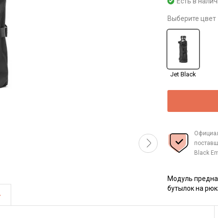
Есть в нали
Выберите цвет
Jet Black
Официа
поставщ
Black E
Модуль предна
бутылок на рю