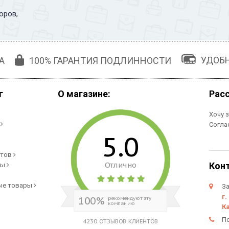
оров,
УДОБ
А
100% ГАРАНТИЯ ПОДЛИННОСТИ
г
О магазине:
Рас
Хочу 
и
Согла
5.0
етов
Отлично
Кон
ры
ые товары
За
г.
100%
рекомендуют эту
компанию
К
П
4230 ОТЗЫВОВ КЛИЕНТОВ