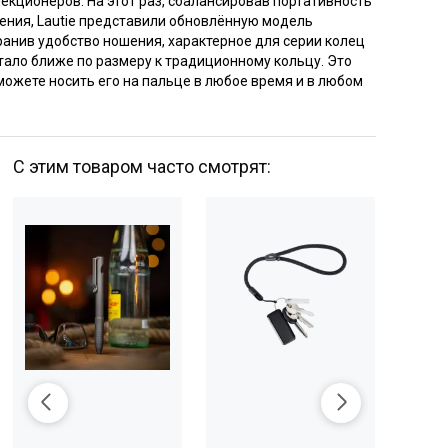
екционеров. На этот раз, сбалансировав портативность
ения, Lautie представили обновлённую модель
хранив удобство ношения, характерное для серии колец
стало ближе по размеру к традиционному кольцу. Это
 можете носить его на пальце в любое время и в любом
С этим товаром часто смотрят: