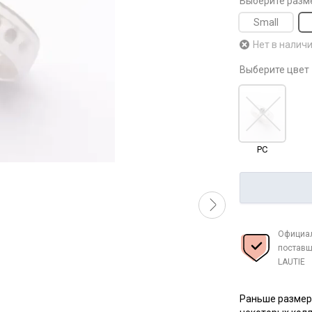
Выберите разм
Small
Нет в налич
Выберите цвет
PC
Официа
поставщ
LAUTIE
Раньше размер 