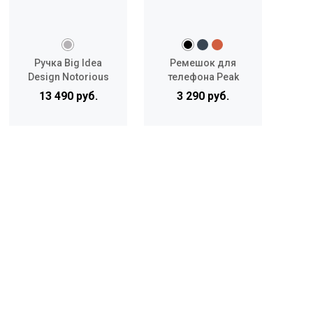
Ручка Big Idea
Ремешок для
С
Design Notorious
телефона Peak
Ven
EDC Jot N Pop Ti
Design Moblle Cuff
13 490 руб.
3 290 руб.
Pocket Pro Pen