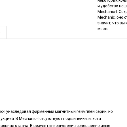
некоторых колл
и удобство нош
Mechanic-I. Со
Mechanic, оно 
значит, что вы
месте.
ic-I унаследовал фирменный магнитный геймплей серии, но
кцией. В Mechanic-I отсутствуют подшипники, и, хотя
тильная отдача. В результате ощущения совершенно иные