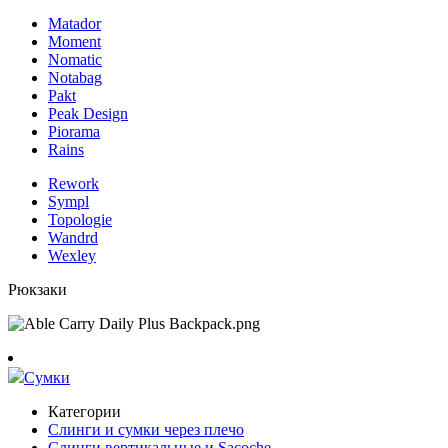
Matador
Moment
Nomatic
Notabag
Pakt
Peak Design
Piorama
Rains
Rework
Sympl
Topologie
Wandrd
Wexley
Рюкзаки
Сумки
Категории
Слинги и сумки через плечо
Слинги вертикальные и Sacoche