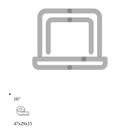
16”
47x29x15