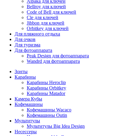
Alpaka для ключей
Bellroy для ключей
Code of Bell для ключей
Cle для ключей
Jibbon для ключей
Orbitkey для ключей
Для пляжного отдыха
Для очков
Для туризма
Для фотоаппарата
Peak Design для фотоаппарата
Wandrd для фотоаппарата
Зонты
Карабины
Карабины Heroclip
Карабины Orbitkey
Карабины Matador
Камера Кубы
Кофемашины
Кофемашины Wacaco
Кофемашины Outin
Мультитулы
Мультитулы Big Idea Design
Несессеры