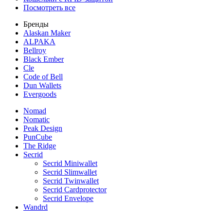
Посмотреть все
Бренды
Alaskan Maker
ALPAKA
Bellroy
Black Ember
Cle
Code of Bell
Dun Wallets
Evergoods
Nomad
Nomatic
Peak Design
PunCube
The Ridge
Secrid
Secrid Miniwallet
Secrid Slimwallet
Secrid Twinwallet
Secrid Cardprotector
Secrid Envelope
Wandrd