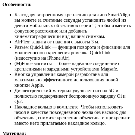
Особенности:
Благодаря встроенному креплению для линз SmartAlign
вы можете за считаные секунды установить любой из
девяти мобильных объективов серии T, чтобы изменить
фокусное расстояние или добавить
кинематографический вид вашим снимкам.
AirFlex: защита от падения с высоты 3 м.
Разъём QuickLink — функция поворота и фиксации для
молниеносного крепления ремешка QuickLink
(недоступно на iPhone Air).
(M)Force магниты — более надёжное соединение с
креплениями и зарядными устройствами Magsafe.
Кнопка управления камерой разработана для
максимально эффективного использования новой
кнопки Apple.
Диэлектрический материал улучшает сигнал 5G и
полностью поддерживает беспроводную зарядку Qi и
Qi2.
Накладное кольцо в комплекте. Чтобы использовать
чехол в качестве повседневного чехла без насадок для
объектива, снимите крепление объектива и прикрепите
вместо него прилагаемое накладное кольцо.
Материал: