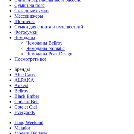
Сумки на пояс
Складные сумки
Мессенджеры
Шопперы
Сумки для спорта и путешествий
Фотосумки
Чемоданы
Чемоданы Bellroy
Чемоданы Nomatic
Чемоданы Peak Design
Посмотреть все
Бренды
Able Carry
ALPAKA
Ankept
Bellroy
Black Ember
Code of Bell
Cote et Ciel
Evergoods
Long Weekend
Matador
Modern Dayfarer