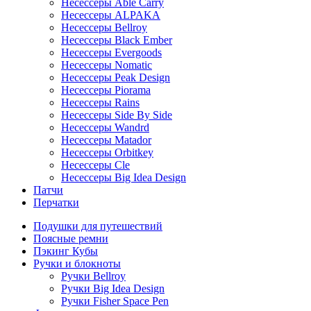
Несессеры Able Carry
Несессеры ALPAKA
Несессеры Bellroy
Несессеры Black Ember
Несессеры Evergoods
Несессеры Nomatic
Несессеры Peak Design
Несессеры Piorama
Несессеры Rains
Несессеры Side By Side
Несессеры Wandrd
Несессеры Matador
Несессеры Orbitkey
Несессеры Cle
Несессеры Big Idea Design
Патчи
Перчатки
Подушки для путешествий
Поясные ремни
Пэкинг Кубы
Ручки и блокноты
Ручки Bellroy
Ручки Big Idea Design
Ручки Fisher Space Pen