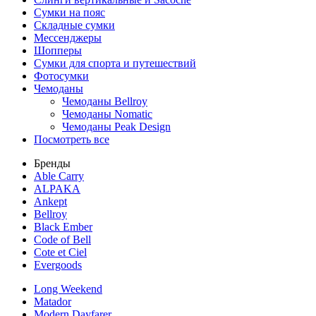
Сумки на пояс
Складные сумки
Мессенджеры
Шопперы
Сумки для спорта и путешествий
Фотосумки
Чемоданы
Чемоданы Bellroy
Чемоданы Nomatic
Чемоданы Peak Design
Посмотреть все
Бренды
Able Carry
ALPAKA
Ankept
Bellroy
Black Ember
Code of Bell
Cote et Ciel
Evergoods
Long Weekend
Matador
Modern Dayfarer