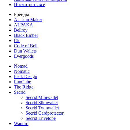
Посмотреть все
Бренды
Alaskan Maker
ALPAKA
Bellroy
Black Ember
Cle
Code of Bell
Dun Wallets
Evergoods
Nomad
Nomatic
Peak Design
PunCube
The Ridge
Secrid
Secrid Miniwallet
Secrid Slimwallet
Secrid Twinwallet
Secrid Cardprotector
Secrid Envelope
Wandrd