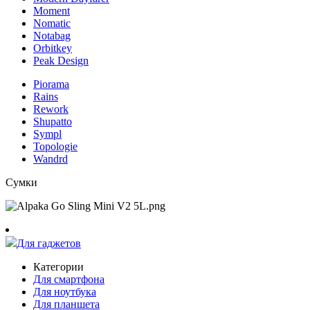
Moment
Nomatic
Notabag
Orbitkey
Peak Design
Piorama
Rains
Rework
Shupatto
Sympl
Topologie
Wandrd
Сумки
Для гаджетов
Категории
Для смартфона
Для ноутбука
Для планшета