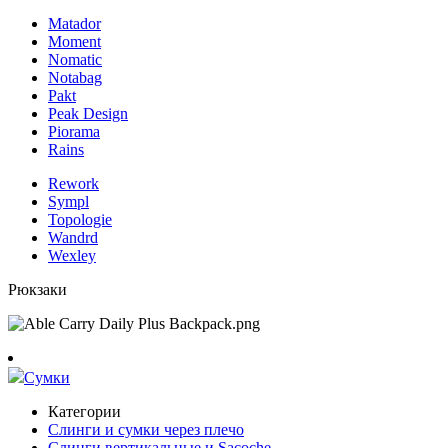
Matador
Moment
Nomatic
Notabag
Pakt
Peak Design
Piorama
Rains
Rework
Sympl
Topologie
Wandrd
Wexley
Рюкзаки
Сумки
Категории
Слинги и сумки через плечо
Слинги вертикальные и Sacoche