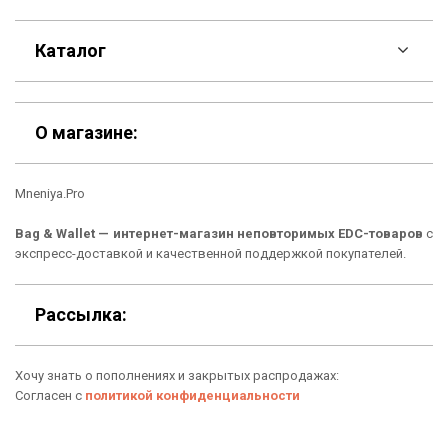
F.A.Q
Каталог
Контакты
Скидки
Шоурум
О магазине:
Кошельки
Материалы
Mneniya.Pro
Рюкзаки
Способы оплаты
Bag & Wallet — интернет-магазин неповторимых EDC-товаров
с
Сумки
Подарочные сертификаты
экспресс-доставкой и качественной поддержкой покупателей.
Для гаджетов
Доставка
Рассылка:
Аксессуары
О нас
Хочу знать о пополнениях и закрытых распродажах:
Новинки
Отзывы о Bag & Wallet
Согласен с
политикой конфиденциальности
Популярные товары
Блог