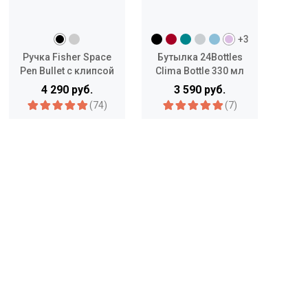
+3
Ручка Fisher Space
Бутылка 24Bottles
Нес
Pen Bullet с клипсой
Clima Bottle 330 мл
H
4 290 руб.
3 590 руб.
(74)
(7)