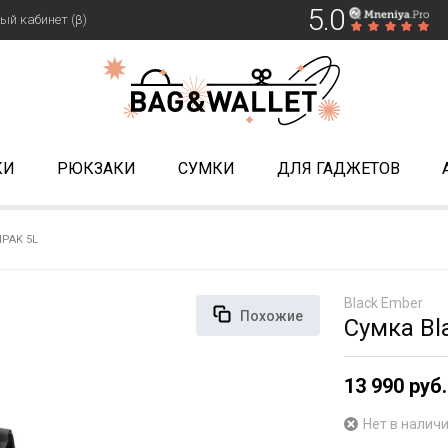
5.0
ый кабинет (β)
КИ
РЮКЗАКИ
СУМКИ
ДЛЯ ГАДЖЕТОВ
PAK 5L
Black Ember
Похожие
Сумка Bl
13 990 руб.
Нет в налич