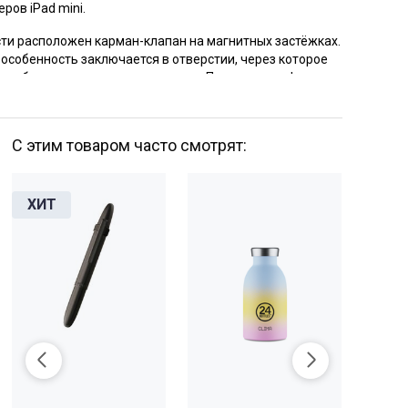
ров iPad mini.
ти расположен карман-клапан на магнитных застёжках.
 особенность заключается в отверстии, через которое
 кабель из основного отделения. Поэтому телефон
 на ходу и не прятать его в сумку.
а регулируемым ремнём с мягкой плечевой подкладкой.
С этим товаром часто смотрят:
олнен из прочной и водонепроницаемой ткани
 денье.