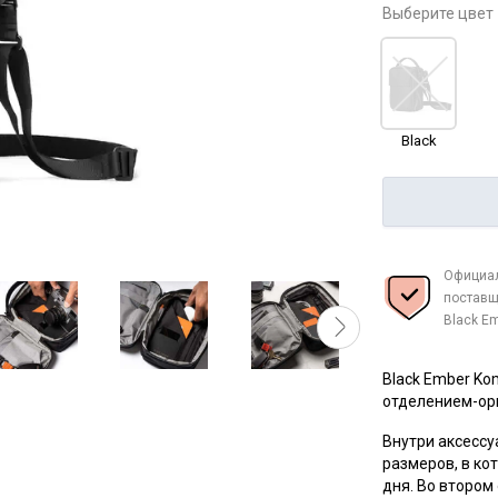
Выберите цвет
Black
Официа
поставщ
Black E
Black Ember K
отделением-ор
Внутри аксессу
размеров, в ко
дня.
Во втором