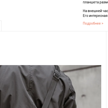
планшета разме
На внешней час
Его интересная
можно провести
можно заряжать
Сумка оснащен
Аксессуар вып
плотностью 500