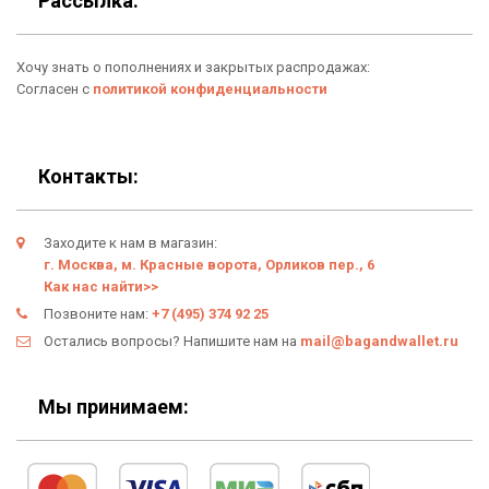
Рассылка:
Аксессуары
О нас
Хочу знать о пополнениях и закрытых распродажах:
Новинки
Отзывы о Bag & Wallet
Согласен с
политикой конфиденциальности
Популярные товары
Блог
Подарки
Гарантия
Контакты:
Условия возврата
Заходите к нам в магазин:
Оферта
г. Москва, м. Красные ворота, Орликов пер., 6
Как нас найти>>
Политика конфиденциальности
Позвоните нам:
+7 (495) 374 92 25
Остались вопросы? Напишите нам на
mail@bagandwallet.ru
Личный кабинет
Мы принимаем: