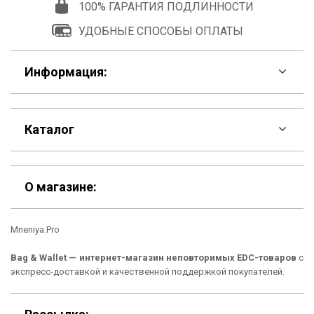
100% ГАРАНТИЯ ПОДЛИННОСТИ
УДОБНЫЕ СПОСОБЫ ОПЛАТЫ
Информация:
F.A.Q
Каталог
Контакты
Скидки
Шоурум
О магазине:
Кошельки
Материалы
Mneniya.Pro
Рюкзаки
Способы оплаты
Bag & Wallet — интернет-магазин неповторимых EDC-товаров
с
Сумки
Подарочные сертификаты
экспресс-доставкой и качественной поддержкой покупателей.
Для гаджетов
Доставка