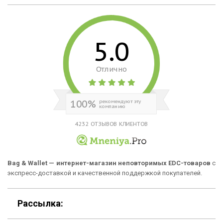
Кошельки
Материалы
Рюкзаки
Способы оплаты
5.0
Сумки
Подарочные сертификаты
Отлично
Для гаджетов
Доставка
Аксессуары
О нас
100%
рекомендуют эту
компанию
Новинки
Отзывы о Bag & Wallet
4232 ОТЗЫВОВ КЛИЕНТОВ
Популярные товары
Блог
Подарки
Гарантия
Bag & Wallet — интернет-магазин неповторимых EDC-товаров
с
экспресс-доставкой и качественной поддержкой покупателей.
Условия возврата
Оферта
Рассылка:
Политика конфиденциальности