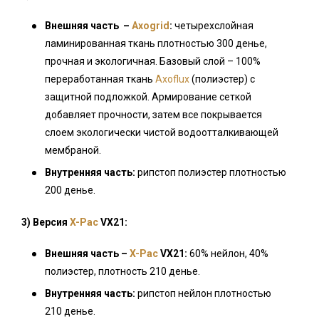
Внешняя часть –
Axogrid
:
четырехслойная
ламинированная ткань плотностью 300 денье,
прочная и экологичная. Базовый слой – 100%
переработанная ткань
Axoflux
(полиэстер) с
защитной подложкой. Армирование сеткой
добавляет прочности, затем все покрывается
слоем экологически чистой водоотталкивающей
мембраной.
Внутренняя часть:
рипстоп полиэстер плотностью
200 денье.
3) Версия
X-Pac
VX21:
Внешняя часть –
X-Pac
VX21:
60% нейлон, 40%
полиэстер, плотность 210 денье.
Внутренняя часть:
рипстоп нейлон плотностью
210 денье.