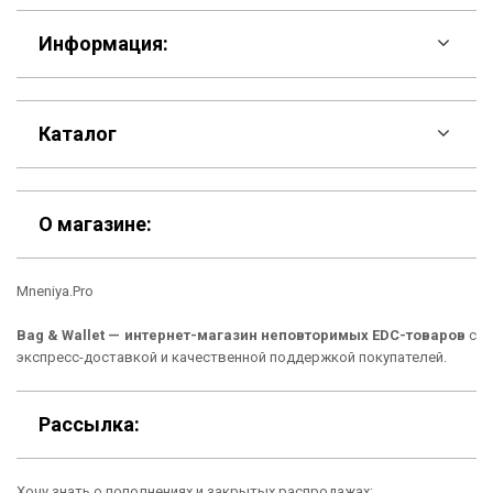
Информация:
F.A.Q
Каталог
Контакты
Скидки
Шоурум
О магазине:
Кошельки
Материалы
Mneniya.Pro
Рюкзаки
Способы оплаты
Bag & Wallet — интернет-магазин неповторимых EDC-товаров
с
Сумки
Подарочные сертификаты
экспресс-доставкой и качественной поддержкой покупателей.
Для гаджетов
Доставка
Рассылка:
Аксессуары
О нас
Хочу знать о пополнениях и закрытых распродажах: