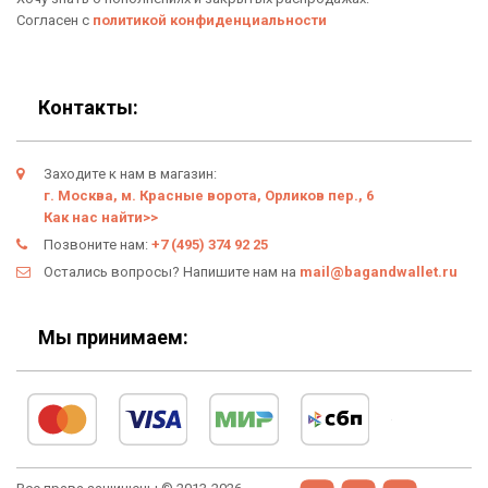
Новинки
Отзывы о Bag & Wallet
Согласен с
политикой конфиденциальности
Популярные товары
Блог
Подарки
Гарантия
Контакты:
Условия возврата
Заходите к нам в магазин:
Оферта
г. Москва, м. Красные ворота, Орликов пер., 6
Как нас найти>>
Политика конфиденциальности
Позвоните нам:
+7 (495) 374 92 25
Остались вопросы? Напишите нам на
mail@bagandwallet.ru
Личный кабинет
Мы принимаем: