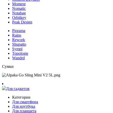
Moment
Nomatic
Notabag
Orbitkey
Peak Design
Piorama
Rains
Rework
Shupatto
Sympl
Topologie
Wandrd
Сумки
Для гаджетов
Категории
Для смартфона
Для ноутбука
Для планшета