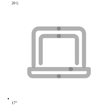
20 L
17”