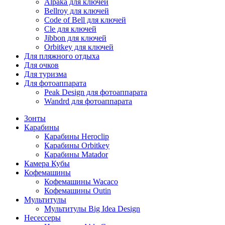
Alpaka для ключей
Bellroy для ключей
Code of Bell для ключей
Cle для ключей
Jibbon для ключей
Orbitkey для ключей
Для пляжного отдыха
Для очков
Для туризма
Для фотоаппарата
Peak Design для фотоаппарата
Wandrd для фотоаппарата
Зонты
Карабины
Карабины Heroclip
Карабины Orbitkey
Карабины Matador
Камера Кубы
Кофемашины
Кофемашины Wacaco
Кофемашины Outin
Мультитулы
Мультитулы Big Idea Design
Несессеры