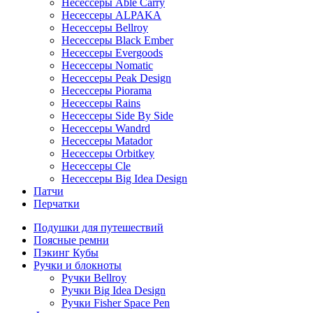
Несессеры Able Carry
Несессеры ALPAKA
Несессеры Bellroy
Несессеры Black Ember
Несессеры Evergoods
Несессеры Nomatic
Несессеры Peak Design
Несессеры Piorama
Несессеры Rains
Несессеры Side By Side
Несессеры Wandrd
Несессеры Matador
Несессеры Orbitkey
Несессеры Cle
Несессеры Big Idea Design
Патчи
Перчатки
Подушки для путешествий
Поясные ремни
Пэкинг Кубы
Ручки и блокноты
Ручки Bellroy
Ручки Big Idea Design
Ручки Fisher Space Pen