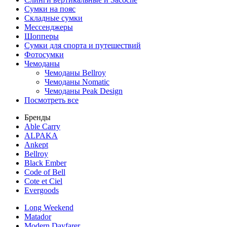
Сумки на пояс
Складные сумки
Мессенджеры
Шопперы
Сумки для спорта и путешествий
Фотосумки
Чемоданы
Чемоданы Bellroy
Чемоданы Nomatic
Чемоданы Peak Design
Посмотреть все
Бренды
Able Carry
ALPAKA
Ankept
Bellroy
Black Ember
Code of Bell
Cote et Ciel
Evergoods
Long Weekend
Matador
Modern Dayfarer