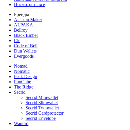
Посмотреть все
Бренды
Alaskan Maker
ALPAKA
Bellroy
Black Ember
Cle
Code of Bell
Dun Wallets
Evergoods
Nomad
Nomatic
Peak Design
PunCube
The Ridge
Secrid
Secrid Miniwallet
Secrid Slimwallet
Secrid Twinwallet
Secrid Cardprotector
Secrid Envelope
Wandrd