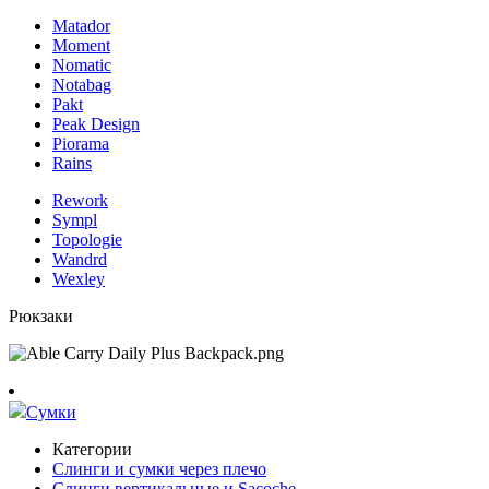
Matador
Moment
Nomatic
Notabag
Pakt
Peak Design
Piorama
Rains
Rework
Sympl
Topologie
Wandrd
Wexley
Рюкзаки
Сумки
Категории
Слинги и сумки через плечо
Слинги вертикальные и Sacoche