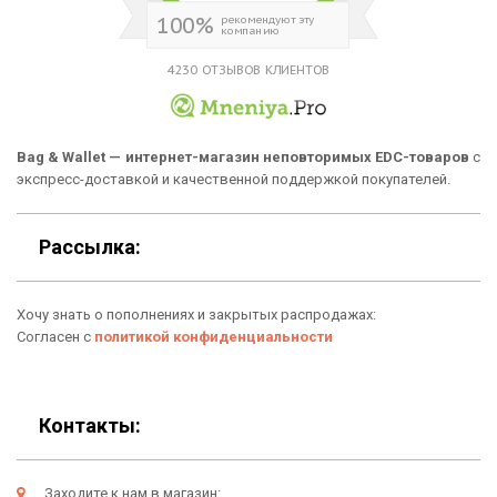
О нас
100%
рекомендуют эту
компанию
Новинки
Отзывы о Bag & Wallet
4230 ОТЗЫВОВ КЛИЕНТОВ
Популярные товары
Блог
Подарки
Гарантия
Bag & Wallet — интернет-магазин неповторимых EDC-товаров
с
экспресс-доставкой и качественной поддержкой покупателей.
Условия возврата
Оферта
Рассылка:
Политика конфиденциальности
Хочу знать о пополнениях и закрытых распродажах:
Личный кабинет
Согласен с
политикой конфиденциальности
Контакты:
Заходите к нам в магазин: