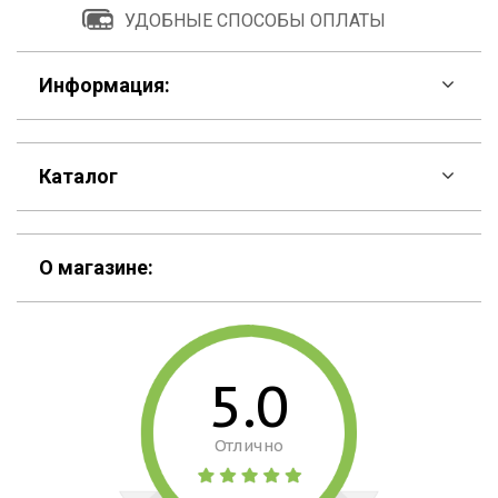
УДОБНЫЕ СПОСОБЫ ОПЛАТЫ
Информация:
F.A.Q
Каталог
Контакты
Скидки
Шоурум
О магазине:
Кошельки
Материалы
Рюкзаки
Способы оплаты
5.0
Сумки
Подарочные сертификаты
Отлично
Для гаджетов
Доставка
Аксессуары