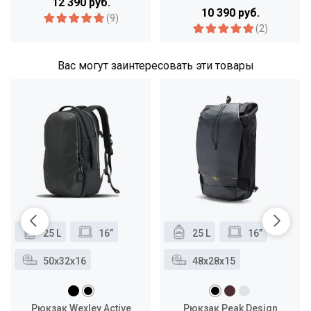
12 390 руб.
10 390 руб.
(9)
(2)
Вас могут заинтересовать эти товары
25 L
16”
25 L
16”
50x32x16
48x28x15
Рюкзак Wexley Active
Рюкзак Peak Design