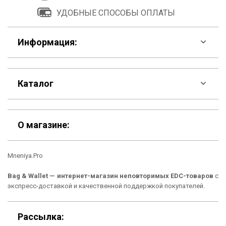
УДОБНЫЕ СПОСОБЫ ОПЛАТЫ
Информация:
F.A.Q
Каталог
Контакты
Скидки
Шоурум
О магазине:
Кошельки
Материалы
Mneniya.Pro
Рюкзаки
Способы оплаты
Bag & Wallet — интернет-магазин неповторимых EDC-товаров
с
Сумки
Подарочные сертификаты
экспресс-доставкой и качественной поддержкой покупателей.
Для гаджетов
Доставка
Рассылка: