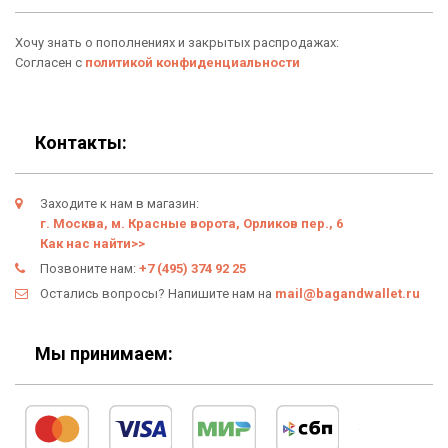
Аксессуары
О нас
Хочу знать о пополнениях и закрытых распродажах:
Новинки
Отзывы о Bag & Wallet
Согласен с
политикой конфиденциальности
Популярные товары
Блог
Подарки
Гарантия
Контакты:
Условия возврата
Заходите к нам в магазин:
Оферта
г. Москва, м. Красные ворота, Орликов пер., 6
Как нас найти>>
Политика конфиденциальности
Позвоните нам:
+7 (495) 374 92 25
Остались вопросы? Напишите нам на
mail@bagandwallet.ru
Личный кабинет
Мы принимаем: