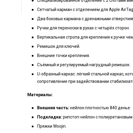
Специализированное отделение с 2 слотами вме
Сетчатый карман с отделением для Apple AirTag
Два боковых кармана с дренажными отверстия
Ручки для переноски в руках с четырёх сторон.
Вертикальная стропа для крепления к ручке че
Ремешок для ключей.
Внешние точки крепления.
Съёмный и регулируемый нагрудный ремешок.
U-образный каркас: лёгкий стальной каркас, ко
сопротивление при задействовании стабилизато
Материалы:
Внешняя часть:
нейлон плотностью 840 денье.
Подкладка:
рипстоп-нейлон с полиуретановым
Пряжки Woojin.