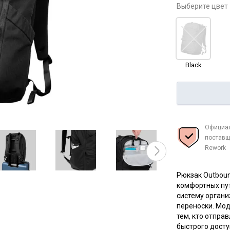
Выберите цвет
Black
Официа
поставщ
Rework
Рюкзак Outboun
комфортных пу
систему органи
переноски. Мод
тем, кто отпра
быстрого досту