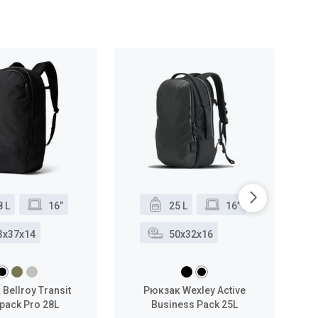
8 L
16”
25 L
16”
3x37x14
50x32x16
Bellroy Transit
Рюкзак Wexley Active
Р
pack Pro 28L
Business Pack 25L