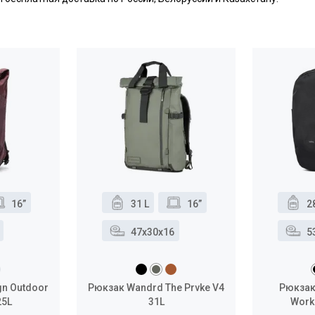
16”
31 L
16”
2
47x30x16
5
gn Outdoor
Рюкзак Wandrd The Prvke V4
Рюкзак 
25L
31L
Work