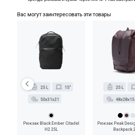
Вас могут заинтересовать эти товары
25 L
15”
25 L
50x31x21
48x28x15
Рюкзак Black Ember Citadel
Рюкзак Peak Desi
H2 25L
Backpack 