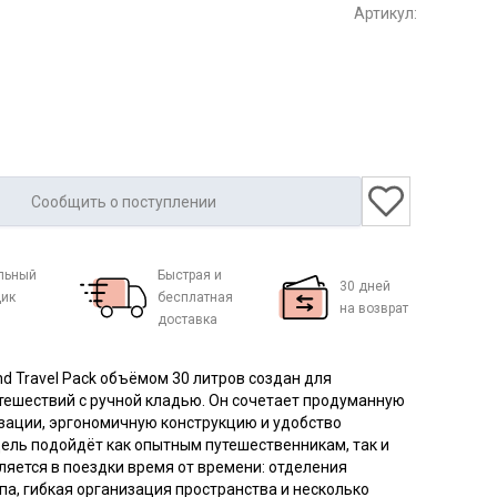
Артикул:
Сообщить о поступлении
льный
Быстрая и
30 дней
ик
бесплатная
на возврат
доставка
d Travel Pack объёмом 30 литров создан для
тешествий с ручной кладью. Он сочетает продуманную
зации, эргономичную конструкцию и удобство
ель подойдёт как опытным путешественникам, так и
вляется в поездки время от времени: отделения
па, гибкая организация пространства и несколько