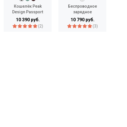
Кошелёк Peak
Беспроводное
Су
Design Passport
зарядное
ALPA
Wallet
устройство Aulumu
10 390 руб.
10 790 руб.
M10 10000mAh
(2)
(3)
Multi-Charging Dual-
Mag Power Bank