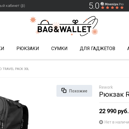
5.0
ый кабинет (β)
КИ
РЮКЗАКИ
СУМКИ
ДЛЯ ГАДЖЕТОВ
 TRAVEL PACK 30L
Rework
Похожие
Рюкзак R
22 990 руб.
Нет в налич