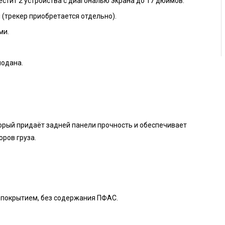
стит 2 устройства с диагональю экрана до 17 дюймов.
 (трекер приобретается отдельно).
ми.
модана.
торый придаёт задней панели прочность и обеспечивает
ров груза.
 покрытием, без содержания ПФАС.