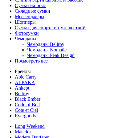
Сумки на пояс
Складные сумки
Мессенджеры
Шопперы
Сумки для спорта и путешествий
Фотосумки
Чемоданы
Чемоданы Bellroy
Чемоданы Nomatic
Чемоданы Peak Design
Посмотреть все
Бренды
Able Carry
ALPAKA
Ankept
Bellroy
Black Ember
Code of Bell
Cote et Ciel
Evergoods
Long Weekend
Matador
Modern Dayfarer