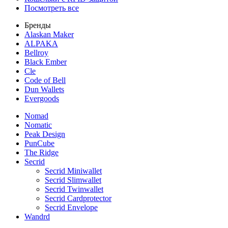
Посмотреть все
Бренды
Alaskan Maker
ALPAKA
Bellroy
Black Ember
Cle
Code of Bell
Dun Wallets
Evergoods
Nomad
Nomatic
Peak Design
PunCube
The Ridge
Secrid
Secrid Miniwallet
Secrid Slimwallet
Secrid Twinwallet
Secrid Cardprotector
Secrid Envelope
Wandrd