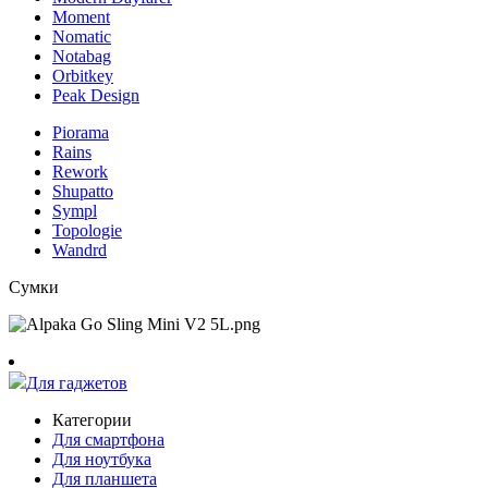
Moment
Nomatic
Notabag
Orbitkey
Peak Design
Piorama
Rains
Rework
Shupatto
Sympl
Topologie
Wandrd
Сумки
Для гаджетов
Категории
Для смартфона
Для ноутбука
Для планшета