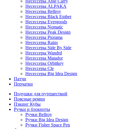
Несессеры Able Carry
Несессеры ALPAKA
Несессеры Bellroy
Несессеры Black Ember
Несессеры Evergoods
Несессеры Nomatic
Несессеры Peak Design
Несессеры Piorama
Несессеры Rains
Несессеры Side By Side
Несессеры Wandrd
Несессеры Matador
Несессеры Orbitkey
Несессеры Cle
Несессеры Big Idea Design
Патчи
Перчатки
Подушки для путешествий
Поясные ремни
Пэкинг Кубы
Ручки и блокноты
Ручки Bellroy
Ручки Big Idea Design
Ручки Fisher Space Pen