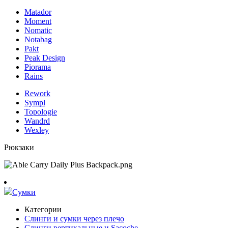
Matador
Moment
Nomatic
Notabag
Pakt
Peak Design
Piorama
Rains
Rework
Sympl
Topologie
Wandrd
Wexley
Рюкзаки
Сумки
Категории
Слинги и сумки через плечо
Слинги вертикальные и Sacoche