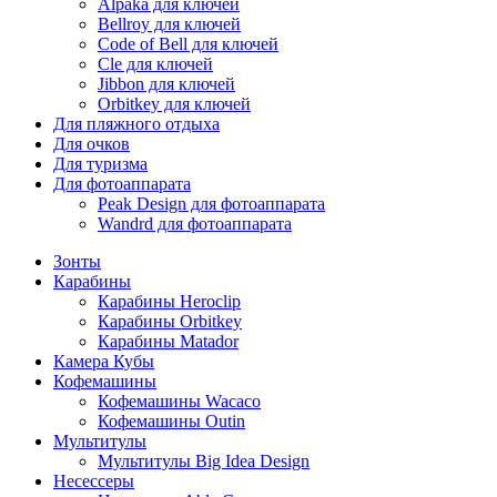
Alpaka для ключей
Bellroy для ключей
Code of Bell для ключей
Cle для ключей
Jibbon для ключей
Orbitkey для ключей
Для пляжного отдыха
Для очков
Для туризма
Для фотоаппарата
Peak Design для фотоаппарата
Wandrd для фотоаппарата
Зонты
Карабины
Карабины Heroclip
Карабины Orbitkey
Карабины Matador
Камера Кубы
Кофемашины
Кофемашины Wacaco
Кофемашины Outin
Мультитулы
Мультитулы Big Idea Design
Несессеры