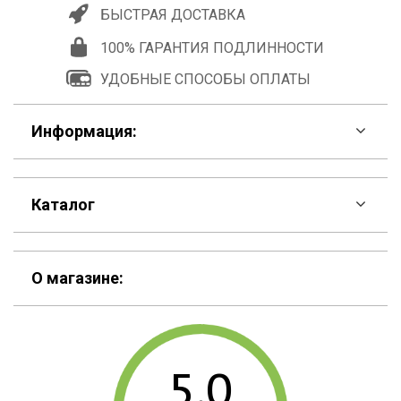
БЫСТРАЯ ДОСТАВКА
100% ГАРАНТИЯ ПОДЛИННОСТИ
УДОБНЫЕ СПОСОБЫ ОПЛАТЫ
Информация:
F.A.Q
Каталог
Контакты
Скидки
Шоурум
О магазине:
Кошельки
Материалы
Рюкзаки
Способы оплаты
5.0
Сумки
Подарочные сертификаты