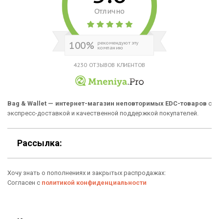
Отлично
Для гаджетов
Доставка
Аксессуары
О нас
100%
рекомендуют эту
компанию
Новинки
Отзывы о Bag & Wallet
4230 ОТЗЫВОВ КЛИЕНТОВ
Популярные товары
Блог
Подарки
Гарантия
Bag & Wallet — интернет-магазин неповторимых EDC-товаров
с
экспресс-доставкой и качественной поддержкой покупателей.
Условия возврата
Оферта
Рассылка:
Политика конфиденциальности
Хочу знать о пополнениях и закрытых распродажах:
Личный кабинет
Согласен с
политикой конфиденциальности