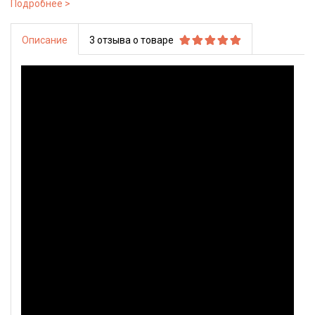
Secrid Slimwallet — новый шаг в производстве тонких и
надёжных кошельков.
Описание
3 отзыва о товаре
Как убедиться в том, что вы купили оригинальный кошелёк
Secrid Slimwallet и увеличить гарантийный период на один
год:
Кошелёк должен быть упакован в оригинальную
чёрную упаковку с QR-кодом.
На металлическом корпусе должен быть код из букв и
цифр. С помощью этого кода можно проверить
подлинность кошелька на сайте:
http://register.secrid.com/
.