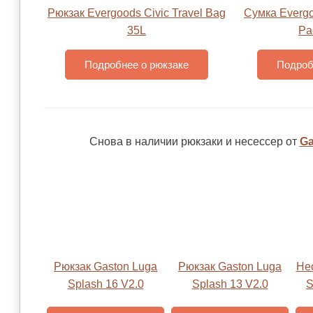
Рюкзак Evergoods Civic Travel Bag
Сумка Evergo
35L
Pa
Подробнее о рюкзаке
Подроб
Снова в наличии рюкзаки и несессер от
Ga
Рюкзак Gaston Luga
Рюкзак Gaston Luga
Не
Splash 16 V2.0
Splash 13 V2.0
S