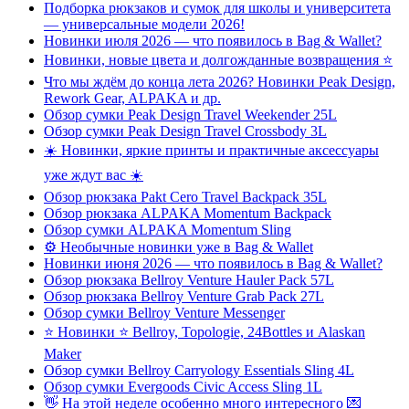
Подборка рюкзаков и сумок для школы и университета
— универсальные модели 2026!
Новинки июля 2026 — что появилось в Bag & Wallet?
Новинки, новые цвета и долгожданные возвращения ⭐️
Что мы ждём до конца лета 2026? Новинки Peak Design,
Rework Gear, ALPAKA и др.
Обзор сумки Peak Design Travel Weekender 25L
Обзор сумки Peak Design Travel Crossbody 3L
☀️ Новинки, яркие принты и практичные аксессуары
уже ждут вас ☀️
Обзор рюкзака Pakt Cero Travel Backpack 35L
Обзор рюкзака ALPAKA Momentum Backpack
Обзор сумки ALPAKA Momentum Sling
⚙️ Необычные новинки уже в Bag & Wallet
Новинки июня 2026 — что появилось в Bag & Wallet?
Обзор рюкзака Bellroy Venture Hauler Pack 57L
Обзор рюкзака Bellroy Venture Grab Pack 27L
Обзор сумки Bellroy Venture Messenger
⭐ Новинки ⭐ Bellroy, Topologie, 24Bottles и Alaskan
Maker
Обзор сумки Bellroy Carryology Essentials Sling 4L
Обзор сумки Evergoods Civic Access Sling 1L
👋 На этой неделе особенно много интересного 💌