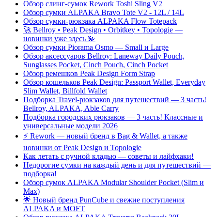
Обзор слинг-сумок Rework Toshi Sling V2
Обзор сумки ALPAKA Bravo Tote V2 - 12L / 14L
Обзор сумки-рюкзака ALPAKA Flow Totepack
🚀 Bellroy • Peak Design • Orbitkey • Topologie —
новинки уже здесь 💫
Обзор сумки Piorama Osmo — Small и Large
Обзор аксессуаров Bellroy: Laneway Daily Pouch,
Sunglasses Pocket, Cinch Pouch, Cinch Pocket
Обзор ремешков Peak Design Form Strap
Обзор кошельков Peak Design: Passport Wallet, Everyday
Slim Wallet, Billfold Wallet
Подборка Travel-рюкзаков для путешествий — 3 часть!
Bellroy, ALPAKA, Able Carry
Подборка городских рюкзаков — 3 часть! Классные и
универсальные модели 2026
⚡️ Rework — новый бренд в Bag & Wallet, а также
новинки от Peak Design и Topologie
Как летать с ручной кладью — советы и лайфхаки!
Недорогие сумки на каждый день и для путешествий —
подборка!
Обзор сумок ALPAKA Modular Shoulder Pocket (Slim и
Max)
🌟 Новый бренд PunCube и свежие поступления
ALPAKA и MOFT