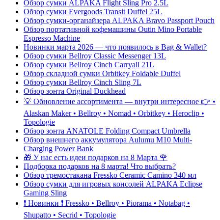
Обзор сумки ALPAKA Flight Sling Pro 2.5L
Обзор сумки Evergoods Transit Duffel 25L
Обзор сумки-органайзера ALPAKA Bravo Passport Pouch
Обзор портативной кофемашины Outin Mino Portable
Espresso Machine
Новинки марта 2026 — что появилось в Bag & Wallet?
Обзор сумки Bellroy Classic Messenger 13L
Обзор сумки Bellroy Cinch Carryall 21L
Обзор складной сумки Orbitkey Foldable Duffel
Обзор сумки Bellroy Cinch Sling 7L
Обзор зонта Original Duckhead
💡 Обновление ассортимента — внутри интересное 👉 •
Alaskan Maker • Bellroy • Nomad • Orbitkey • Heroclip •
Topologie
Обзор зонта ANATOLE Folding Compact Umbrella
Обзор внешнего аккумулятора Aulumu M10 Multi-
Charging Power Bank
🎁 У нас есть идеи подарков на 8 Марта 🌹
Подборка подарков на 8 марта! Что выбрать?
Обзор тремостакана Fressko Ceramic Camino 340 мл
Обзор сумки для игровых консолей ALPAKA Eclipse
Gaming Sling
❗️ Новинки ❗️ Fressko • Bellroy • Piorama • Notabag •
Shupatto • Secrid • Topologie