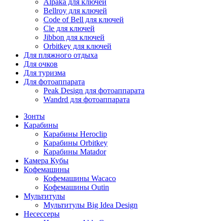
Alpaka для ключей
Bellroy для ключей
Code of Bell для ключей
Cle для ключей
Jibbon для ключей
Orbitkey для ключей
Для пляжного отдыха
Для очков
Для туризма
Для фотоаппарата
Peak Design для фотоаппарата
Wandrd для фотоаппарата
Зонты
Карабины
Карабины Heroclip
Карабины Orbitkey
Карабины Matador
Камера Кубы
Кофемашины
Кофемашины Wacaco
Кофемашины Outin
Мультитулы
Мультитулы Big Idea Design
Несессеры