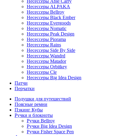
Несессеры Able Carry
Несессеры ALPAKA
Несессеры Bellroy
Несессеры Black Ember
Несессеры Evergoods
Несессеры Nomatic
Несессеры Peak Design
Несессеры Piorama
Несессеры Rains
Несессеры Side By Side
Несессеры Wandrd
Несессеры Matador
Несессеры Orbitkey
Несессеры Cle
Несессеры Big Idea Design
Патчи
Перчатки
Подушки для путешествий
Поясные ремни
Пэкинг Кубы
Ручки и блокноты
Ручки Bellroy
Ручки Big Idea Design
Ручки Fisher Space Pen