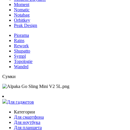
Moment
Nomatic
Notabag
Orbitkey
Peak Design
Piorama
Rains
Rework
Shupatto
Sympl
Topologie
Wandrd
Сумки
Для гаджетов
Категории
Для смартфона
Для ноутбука
Для планшета