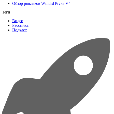
Обзор рюкзаков Wandrd Prvke V4
Теги
Видео
Рассылка
Подкаст