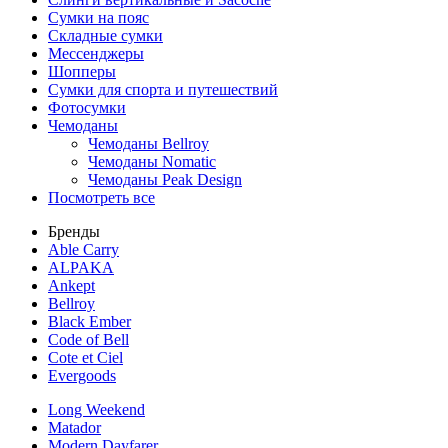
Сумки на пояс
Складные сумки
Мессенджеры
Шопперы
Сумки для спорта и путешествий
Фотосумки
Чемоданы
Чемоданы Bellroy
Чемоданы Nomatic
Чемоданы Peak Design
Посмотреть все
Бренды
Able Carry
ALPAKA
Ankept
Bellroy
Black Ember
Code of Bell
Cote et Ciel
Evergoods
Long Weekend
Matador
Modern Dayfarer