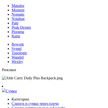
Matador
Moment
Nomatic
Notabag
Pakt
Peak Design
Piorama
Rains
Rework
Sympl
Topologie
Wandrd
Wexley
Рюкзаки
Сумки
Категории
Слинги и сумки через плечо
Слинги вертикальные и Sacoche