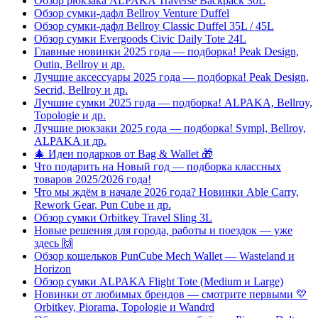
Обзор рюкзака ALPAKA Traverse Backpack 30L
Обзор сумки-дафл Bellroy Venture Duffel
Обзор сумки-дафл Bellroy Classic Duffel 35L / 45L
Обзор сумки Evergoods Civic Daily Tote 24L
Главные новинки 2025 года — подборка! Peak Design,
Outin, Bellroy и др.
Лучшие аксессуары 2025 года — подборка! Peak Design,
Secrid, Bellroy и др.
Лучшие сумки 2025 года — подборка! ALPAKA, Bellroy,
Topologie и др.
Лучшие рюкзаки 2025 года — подборка! Sympl, Bellroy,
ALPAKA и др.
🎄 Идеи подарков от Bag & Wallet 🎁
Что подарить на Новый год — подборка классных
товаров 2025/2026 года!
Что мы ждём в начале 2026 года? Новинки Able Carry,
Rework Gear, Pun Cube и др.
Обзор сумки Orbitkey Travel Sling 3L
Новые решения для города, работы и поездок — уже
здесь 🙌
Обзор кошельков PunCube Mech Wallet — Wasteland и
Horizon
Обзор сумки ALPAKA Flight Tote (Medium и Large)
Новинки от любимых брендов — смотрите первыми 💛
Orbitkey, Piorama, Topologie и Wandrd