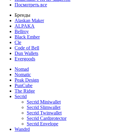
Посмотреть все
Бренды
Alaskan Maker
ALPAKA
Bellroy
Black Ember
Cle
Code of Bell
Dun Wallets
Evergoods
Nomad
Nomatic
Peak Design
PunCube
The Ridge
Secrid
Secrid Miniwallet
Secrid Slimwallet
Secrid Twinwallet
Secrid Cardprotector
Secrid Envelope
Wandrd