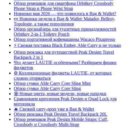
Обзор ремешков для смартфона Orbitkey Crossbody
Phone Strap и Phone Wrist Strap
Новинки мая 2026 — что появилось в Bag & Wallet?
👀 Новинки недели в Bag & Wallet: Matador, Bellroy,
Topologie, а также пополнения
Обзор органайзера для туалетных принадлежностей
Orbitkey 2-in-1 Toiletry Pouch
Обзор портативной кофемашины Wacaco Pixapresso
⚡ Свежая поставка Black Ember, Able Carry и не только
Обзор рюкзака для путешествий Peak Design Travel
Backpack 2 in 1
Что делает LAUTIE особенными? Разбираем фишки
фиджетов
⚙️ Коллекционные фиджеты LAUTIE, от которых
сложно оторваться
Обзор сумки Able Carry Core Sling Mini
Обзор сумки Able Carry Core Sling
🤩 Новые цвета, новые модели, новые находки
Сравниваем крепления Peak Design и Quad Lock для
мотоцикла
🔥 Свежий carry-дроп уже в Bag & Wallet
Обзор рюкзака Peak Design Travel Backpack 20L
Обзор ремешков Peak Design Mobile Straps: Cuff,
Crossbody и Crossbody Multi-Strap