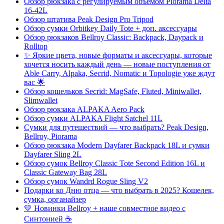
Обзор рюкзака с регулируемым объёмом Piorama Delta
16-42L
Обзор штатива Peak Design Pro Tripod
Обзор сумки Orbitkey Daily Tote + доп. аксессуары
Обзор рюкзаков Bellroy Classic: Backpack, Daypack и
Rolltop
✨ Яркие цвета, новые форматы и аксессуары, которые
хочется носить каждый день — новые поступления от
Able Carry, Alpaka, Secrid, Nomatic и Topologie уже ждут
вас 🌟
Обзор кошельков Secrid: MagSafe, Fluted, Miniwallet,
Slimwallet
Обзор рюкзака ALPAKA Aero Pack
Обзор сумки ALPAKA Flight Satchel 11L
Сумки для путешествий — что выбрать? Peak Design,
Bellroy, Piorama
Обзор рюкзака Modern Dayfarer Backpack 18L и сумки
Dayfarer Sling 2L
Обзор сумок Bellroy Classic Tote Second Edition 16L и
Classic Gateway Bag 28L
Обзор сумок Wandrd Rogue Sling V2
Подарки ко Дню отца — что выбрать в 2025? Кошелек,
сумка, органайзер
💛 Новинки Bellroy + наше совместное видео с
Синтонией ☕