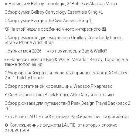
⭐ Новинки ⭐ Bellroy, Topologie, 24Bottles и Alaskan Maker
Обзор сумки Bellroy Carryology Essentials Sling 4L
Обзор сумки Evergoods Civic Access Sling 1L
👋 На этой неделе особенно много интересного 💌
Обзор ремешков для смартфона Orbitkey Crossbody Phone
Strap и Phone Wrist Strap
Новинки мая 2026 — что появилось в Bag & Wallet?
👀 Новинки недели в Bag & Wallet: Matador, Bellroy, Topologie, а
также пополнения
Обзор органайзера для туалетных принадлежностей Orbitkey
2-in-1 Toiletry Pouch
Обзор портативной кофемашины Wacaco Pixapresso
⚡ Свежая поставка Black Ember, Able Carry и не только
Обзор рюкзака для путешествий Peak Design Travel Backpack 2
in 1
Что делает LAUTIE особенными? Разбираем фишки фиджетов
⚙️ Коллекционные фиджеты LAUTIE, от которых сложно
оторваться