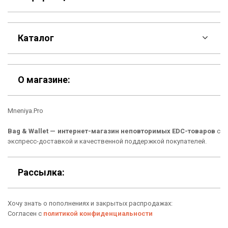
F.A.Q
Каталог
Контакты
Скидки
Шоурум
О магазине:
Кошельки
Материалы
Mneniya.Pro
Рюкзаки
Способы оплаты
Bag & Wallet — интернет-магазин неповторимых EDC-товаров
с
Сумки
Подарочные сертификаты
экспресс-доставкой и качественной поддержкой покупателей.
Для гаджетов
Доставка
Рассылка:
Аксессуары
О нас
Хочу знать о пополнениях и закрытых распродажах:
Новинки
Отзывы о Bag & Wallet
Согласен с
политикой конфиденциальности
Популярные товары