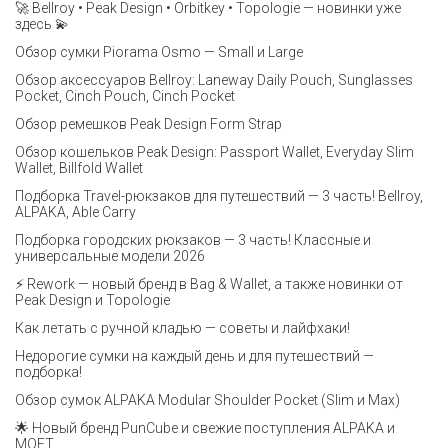
🚀 Bellroy • Peak Design • Orbitkey • Topologie — новинки уже
здесь 💫
Обзор сумки Piorama Osmo — Small и Large
Обзор аксессуаров Bellroy: Laneway Daily Pouch, Sunglasses
Pocket, Cinch Pouch, Cinch Pocket
Обзор ремешков Peak Design Form Strap
Обзор кошельков Peak Design: Passport Wallet, Everyday Slim
Wallet, Billfold Wallet
Подборка Travel-рюкзаков для путешествий — 3 часть! Bellroy,
ALPAKA, Able Carry
Подборка городских рюкзаков — 3 часть! Классные и
универсальные модели 2026
⚡️ Rework — новый бренд в Bag & Wallet, а также новинки от
Peak Design и Topologie
Как летать с ручной кладью — советы и лайфхаки!
Недорогие сумки на каждый день и для путешествий —
подборка!
Обзор сумок ALPAKA Modular Shoulder Pocket (Slim и Max)
🌟 Новый бренд PunCube и свежие поступления ALPAKA и
MOFT