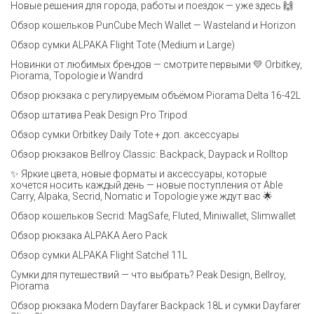
Новые решения для города, работы и поездок — уже здесь 🙌
Обзор кошельков PunCube Mech Wallet — Wasteland и Horizon
Обзор сумки ALPAKA Flight Tote (Medium и Large)
Новинки от любимых брендов — смотрите первыми 💛 Orbitkey,
Piorama, Topologie и Wandrd
Обзор рюкзака с регулируемым объёмом Piorama Delta 16-42L
Обзор штатива Peak Design Pro Tripod
Обзор сумки Orbitkey Daily Tote + доп. аксессуары
Обзор рюкзаков Bellroy Classic: Backpack, Daypack и Rolltop
✨ Яркие цвета, новые форматы и аксессуары, которые
хочется носить каждый день — новые поступления от Able
Carry, Alpaka, Secrid, Nomatic и Topologie уже ждут вас 🌟
Обзор кошельков Secrid: MagSafe, Fluted, Miniwallet, Slimwallet
Обзор рюкзака ALPAKA Aero Pack
Обзор сумки ALPAKA Flight Satchel 11L
Сумки для путешествий — что выбрать? Peak Design, Bellroy,
Piorama
Обзор рюкзака Modern Dayfarer Backpack 18L и сумки Dayfarer