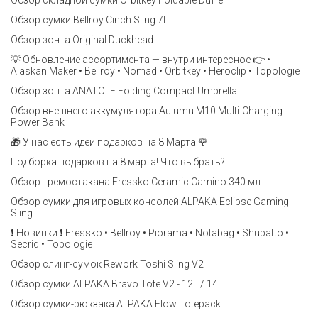
Обзор складной сумки Orbitkey Foldable Duffel
Обзор сумки Bellroy Cinch Sling 7L
Обзор зонта Original Duckhead
💡 Обновление ассортимента — внутри интересное 👉 •
Alaskan Maker • Bellroy • Nomad • Orbitkey • Heroclip • Topologie
Обзор зонта ANATOLE Folding Compact Umbrella
Обзор внешнего аккумулятора Aulumu M10 Multi-Charging
Power Bank
🎁 У нас есть идеи подарков на 8 Марта 🌹
Подборка подарков на 8 марта! Что выбрать?
Обзор тремостакана Fressko Ceramic Camino 340 мл
Обзор сумки для игровых консолей ALPAKA Eclipse Gaming
Sling
❗️ Новинки ❗️ Fressko • Bellroy • Piorama • Notabag • Shupatto •
Secrid • Topologie
Обзор слинг-сумок Rework Toshi Sling V2
Обзор сумки ALPAKA Bravo Tote V2 - 12L / 14L
Обзор сумки-рюкзака ALPAKA Flow Totepack