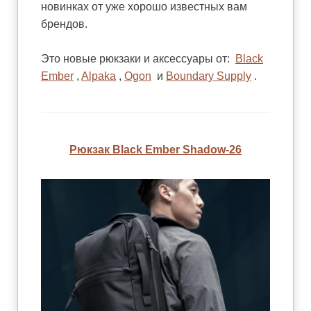
новинках от уже хорошо известных вам
брендов.
Это новые рюкзаки и аксессуары от:
Black
Ember
,
Alpaka
,
Ogon
и
Boundary Supply
.
Рюкзак Black Ember Shadow-26