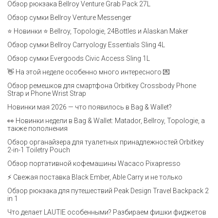
Обзор рюкзака Bellroy Venture Grab Pack 27L
Обзор сумки Bellroy Venture Messenger
⭐ Новинки ⭐ Bellroy, Topologie, 24Bottles и Alaskan Maker
Обзор сумки Bellroy Carryology Essentials Sling 4L
Обзор сумки Evergoods Civic Access Sling 1L
👋 На этой неделе особенно много интересного 💌
Обзор ремешков для смартфона Orbitkey Crossbody Phone
Strap и Phone Wrist Strap
Новинки мая 2026 — что появилось в Bag & Wallet?
👀 Новинки недели в Bag & Wallet: Matador, Bellroy, Topologie, а
также пополнения
Обзор органайзера для туалетных принадлежностей Orbitkey
2-in-1 Toiletry Pouch
Обзор портативной кофемашины Wacaco Pixapresso
⚡ Свежая поставка Black Ember, Able Carry и не только
Обзор рюкзака для путешествий Peak Design Travel Backpack 2
in 1
Что делает LAUTIE особенными? Разбираем фишки фиджетов